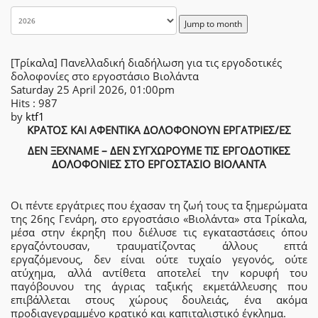
Jump to month
[Τρίκαλα] Πανελλαδική διαδήλωση για τις εργοδοτικές
δολοφονίες στο εργοστάσιο Βιολάντα
Saturday 25 April 2026, 01:00pm
Hits
: 987
by
ktf1
ΚΡΑΤΟΣ ΚΑΙ ΑΦΕΝΤΙΚΑ ΔΟΛΟΦΟΝΟΥΝ ΕΡΓΑΤΡΙΕΣ/ΕΣ
ΔΕΝ ΞΕΧΝΑΜΕ – ΔΕΝ ΣΥΓΧΩΡΟΥΜΕ ΤΙΣ ΕΡΓΟΔΟΤΙΚΕΣ
ΔΟΛΟΦΟΝΙΕΣ ΣΤΟ ΕΡΓΟΣΤΑΣΙΟ ΒΙΟΛΑΝΤΑ
Οι πέντε εργάτριες που έχασαν τη ζωή τους τα ξημερώματα
της 26ης Γενάρη, στο εργοστάσιο «Βιολάντα» στα Τρίκαλα,
μέσα στην έκρηξη που διέλυσε τις εγκαταστάσεις όπου
εργαζόντουσαν, τραυματίζοντας άλλους επτά
εργαζόμενους, δεν είναι ούτε τυχαίο γεγονός, ούτε
ατύχημα, αλλά αντίθετα αποτελεί την κορυφή του
παγόβουνου της άγριας ταξικής εκμετάλλευσης που
επιβάλλεται στους χώρους δουλειάς, ένα ακόμα
προδιαγεγραμμένο κρατικό και καπιταλιστικό έγκλημα.