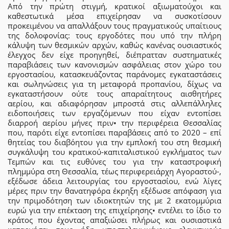
Από την πρώτη στιγμή, κρατικοί αξιωματούχοι και
καθεστωτικά μέσα επιχείρησαν να συσκοτίσουν
προκειμένου να απαλλάξουν τους πραγματικούς υπαίτιους
της δολοφονίας: τους εργοδότες που υπό την πλήρη
κάλυψη των θεσμικών αρχών, καθώς κανένας ουσιαστικός
έλεγχος δεν είχε προηγηθεί, διέπρατταν συστηματικές
παραβιάσεις των κανονισμών ασφάλειας στον χώρο του
εργοστασίου, κατασκευάζοντας παράνομες εγκαταστάσεις
και σωληνώσεις για τη μεταφορά προπανίου, δίχως να
εγκαταστήσουν ούτε τους απαραίτητους αισθητήρες
αερίου, και αδιαφόρησαν μπροστά στις αλλεπάλληλες
ειδοποιήσεις των εργαζόμενων που είχαν εντοπίσει
διαρροή αερίου μήνες πριν• την περιφέρεια Θεσσαλίας
που, παρότι είχε εντοπίσει παραβάσεις από το 2020 – επί
θητείας του διαβόητου για την εμπλοκή του στη θεσμική
συγκάλυψη του κρατικού-καπιταλιστικού εγκλήματος των
Τεμπών και τις ευθύνες του για την καταστροφική
πλημμύρα στη Θεσσαλία, τέως περιφερειάρχη Αγοραστού-,
εξέδωσε άδεια λειτουργίας του εργοστασίου, ενώ λίγες
μέρες πριν την θανατηφόρα έκρηξη εξέδωσε απόφαση για
την πριμοδότηση των ιδιοκτητών της με 2 εκατομμύρια
ευρώ για την επέκταση της επιχείρησης• εντέλει το ίδιο το
κράτος που έχοντας απαξιώσει πλήρως και ουσιαστικά