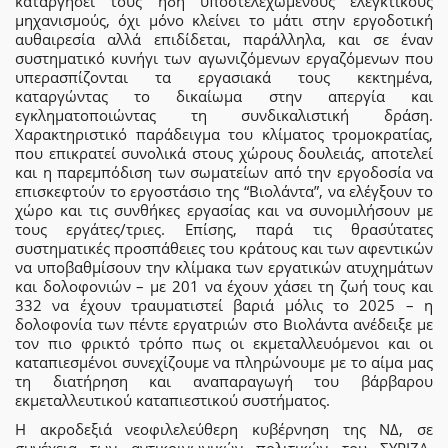
καταργήσει τους ήδη υποστελεχωμένους ελεγκτικούς
μηχανισμούς, όχι μόνο κλείνει το μάτι στην εργοδοτική
αυθαιρεσία αλλά επιδίδεται, παράλληλα, και σε έναν
συστηματικό κυνήγι των αγωνιζόμενων εργαζόμενων που
υπερασπίζονται τα εργασιακά τους κεκτημένα,
καταργώντας το δικαίωμα στην απεργία και
εγκληματοποιώντας τη συνδικαλιστική δράση.
Χαρακτηριστικό παράδειγμα του κλίματος τρομοκρατίας,
που επικρατεί συνολικά στους χώρους δουλειάς, αποτελεί
και η παρεμπόδιση των σωματείων από την εργοδοσία να
επισκεφτούν το εργοστάσιο της “Βιολάντα”, να ελέγξουν το
χώρο και τις συνθήκες εργασίας και να συνομιλήσουν με
τους εργάτες/τριες. Επίσης, παρά τις θρασύτατες
συστηματικές προσπάθειες του κράτους και των αφεντικών
να υποβαθμίσουν την κλίμακα των εργατικών ατυχημάτων
και δολοφονιών – με 201 να έχουν χάσει τη ζωή τους και
332 να έχουν τραυματιστεί βαριά μόλις το 2025 – η
δολοφονία των πέντε εργατριών στο Βιολάντα ανέδειξε με
τον πιο φρικτό τρόπο πως οι εκμεταλλευόμενοι και οι
καταπιεσμένοι συνεχίζουμε να πληρώνουμε με το αίμα μας
τη διατήρηση και αναπαραγωγή του βάρβαρου
εκμεταλλευτικού καταπιεστικού συστήματος.
Η ακροδεξιά νεοφιλελεύθερη κυβέρνηση της ΝΔ, σε