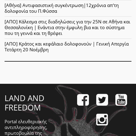
[Αθήνα] Αντιφασιστική συγκέντρωση|12χρόνια απ'τη
δολοφονία του Π.Φύσσα
[ΑΠΟ] Κάλεσμα στις διαδηλώσεις για την 25Ν σε Αθήνα και
Θεσσαλονίκη | Ενάντια στην έμφυλη βια και το σύστημα
που τη γεννά και τη θρέφει
[ΑΠΟ] Κράτος και κεφάλαιο δολοφονούν | Γενική Απεργία
Τετάρτη 20 Νοέμβρη
LAND AND
FREEDOM
Portal ελευθεριακής
αντιπληροφόρησης,
πρωτοβουλία της