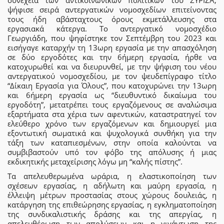
συνέχεια των αντικοινωνικών πολιτικών του ΣΥΡΙΖΑ,
ψήφισε σειρά αντεργατικών νομοσχεδίων επιτείνοντας
τους ήδη αβάσταχτους όρους εκμετάλλευσης στα
εργασιακά κάτεργα. Το αντεργατικό νομοσχέδιο
Γεωργιάδη, που ψηφίστηκε τον Σεπτέμβρη του 2023 και
εισήγαγε καταρχήν τη 13ωρη εργασία με την απασχόληση
σε δύο εργοδότες και την 6ήμερη εργασία, ήρθε να
κατοχυρωθεί και να διευρυνθεί, με την ψήφιση του νέου
αντεργατικού νομοσχεδίου, με τον ψευδεπίγραφο τίτλο
“Δίκαιη Εργασία για Όλους”, που κατοχυρώνει την 13ωρη
και 6ήμερη εργασία ως “διευθυντικό δικαίωμα του
εργοδότη”, μετατρέπει τους εργαζόμενους σε αναλώσιμα
εξαρτήματα στα χέρια των αφεντικών, καταστρατηγεί τον
ελεύθερο χρόνο των εργαζόμενων και δημιουργεί μια
εξοντωτική σωματικά και ψυχολογικά συνθήκη για την
τάξη των καταπιεσμένων, στην οποία καλούνται να
συμβιβαστούν υπό τον φόβο της απόλυσης ή μιας
εκδικητικής μεταχείρισης λόγω μη “καλής πίστης”.
Τα απελευθερωμένα ωράρια, η ελαστικοποίηση των
σχέσεων εργασίας, η αδήλωτη και μαύρη εργασία, η
έλλειψη μέτρων προστασίας στους χώρους δουλειάς, η
κατάργηση της επιθεώρησης εργασίας, η εγκληματοποίηση
της συνδικαλιστικής δράσης και της απεργίας, η
απελευθέρωση των απολύσεων και η γιγάντωση της