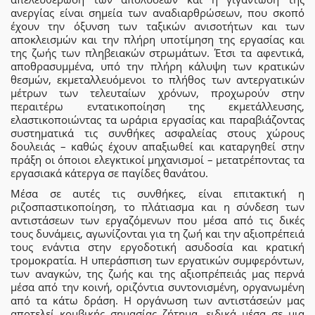
ανεργίας είναι σημεία των αναδιαρθρώσεων, που σκοπό
έχουν την όξυνση των ταξικών ανισοτήτων και των
αποκλεισμών και την πλήρη υποτίμηση της εργασίας και
της ζωής των πληβειακών στρωμάτων. Έτσι τα αφεντικά,
αποθρασυμμένα, υπό την πλήρη κάλυψη των κρατικών
θεσμών, εκμεταλλευόμενοι το πλήθος των αντεργατικών
μέτρων των τελευταίων χρόνων, προχωρούν στην
περαιτέρω εντατικοποίηση της εκμετάλλευσης,
ελαστικοποιώντας τα ωράρια εργασίας και παραβιάζοντας
συστηματικά τις συνθήκες ασφαλείας στους χώρους
δουλειάς – καθώς έχουν απαξιωθεί και καταργηθεί στην
πράξη οι όποιοι ελεγκτικοί μηχανισμοί – μετατρέποντας τα
εργασιακά κάτεργα σε παγίδες θανάτου.
Μέσα σε αυτές τις συνθήκες, είναι επιτακτική η
ριζοσπαστικοποίηση, το πλάτιασμα και η σύνδεση των
αντιστάσεων των εργαζόμενων που μέσα από τις δικές
τους δυνάμεις, αγωνίζονται για τη ζωή και την αξιοπρέπειά
τους ενάντια στην εργοδοτική ασυδοσία και κρατική
τρομοκρατία. Η υπεράσπιση των εργατικών συμφερόντων,
των αναγκών, της ζωής και της αξιοπρέπειάς μας περνά
μέσα από την κοινή, οριζόντια συντονισμένη, οργανωμένη
από τα κάτω δράση. Η οργάνωση των αντιστάσεών μας
αποτελεί κομβικής σημασίας ζήτημα, ειδικά μέσα σε μια