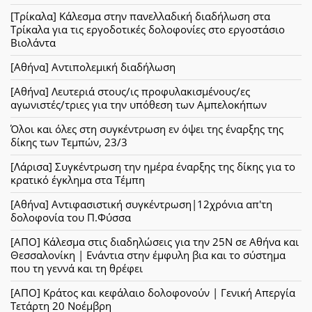
[Τρίκαλα] Κάλεσμα στην πανελλαδική διαδήλωση στα
Τρίκαλα για τις εργοδοτικές δολοφονίες στο εργοστάσιο
Βιολάντα
[Αθήνα] Αντιπολεμική διαδήλωση
[Αθήνα] Λευτεριά στους/ις προφυλακισμένους/ες
αγωνιστές/τριες για την υπόθεση των Αμπελοκήπων
Όλοι και όλες στη συγκέντρωση εν όψει της έναρξης της
δίκης των Τεμπών, 23/3
[Λάρισα] Συγκέντρωση την ημέρα έναρξης της δίκης για το
κρατικό έγκλημα στα Τέμπη
[Αθήνα] Αντιφασιστική συγκέντρωση|12χρόνια απ'τη
δολοφονία του Π.Φύσσα
[ΑΠΟ] Κάλεσμα στις διαδηλώσεις για την 25Ν σε Αθήνα και
Θεσσαλονίκη | Ενάντια στην έμφυλη βια και το σύστημα
που τη γεννά και τη θρέφει
[ΑΠΟ] Κράτος και κεφάλαιο δολοφονούν | Γενική Απεργία
Τετάρτη 20 Νοέμβρη