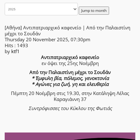
Jump to month
[Αθήνα] Αντιπατριαρχικό καφενείο | Από την Παλαιστίνη
μέχρι το Σουδάν
Thursday 20 November 2025, 07:30pm
Hits
: 1493
by
ktf1
Αντιπατριαρχικό καφενείο
εν όψει της 25ης Νοέμβρη
Από την Παλαιστίνη μέχρι το Σουδάν
* Έμφυλη βία, πόλεμος, γενοκτονία
* Αγώνες για ζωή, γη και ελευθερία
Πέμπτη 20 Νοέμβρη στις 19.30, στην Κατάληψη Λέλας
Καραγιάννη 37
Συντρόφισσες του Κύκλου της Φωτιάς