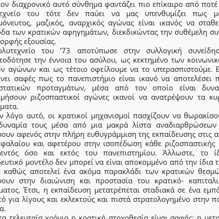
έον διαχρονικό αυτό σύνθημα φαντάζει πιο επίκαιρο από ποτέ 
εχνείο του τότε δεν παύει να μας υπενθυμίζει πως 
μόνευτος, μαζικός, αναρχικός αγώνας είναι ικανός να σταθε
οδα των κρατικών αφηγημάτων, διεκδικώντας την συθέμελη συ
ορφής εξουσίας.
λυτεχνείο του ’73 αποτύπωσε στην συλλογική συνείδη
τοδότησε την έννοια του ασύλου, ως κεκτημένο των κοινωνικ
ών αγώνων και ως τέτοιο οφείλουμε να το υπερασπιστούμε. Ε
γίνει σαφές πως το πανεπιστήμιο είναι ικανό να αποτελέσει 
στατικών προταγμάτων, μέσα από τον οποίο είναι δυν
ιμήσουν ριζοσπαστικοί αγώνες ικανοί να ανατρέψουν τα κυ
ματα.
ον λόγο αυτό, οι κρατικοί μηχανισμοί πασχίζουν να θωρακίσο
δυναμία τους μέσα από μια μακρά λίστα αναδιαρθρώσεων
ύουν αφενός στην πλήρη ευθυγράμμιση της εκπαίδευσης στις α
εφαλαίου και αφετέρου στην ισοπέδωση κάθε ριζοσπαστικής
εντός όσο και εκτός του πανεπιστημίου. Άλλωστε, το ί
ευτικό μοντέλο δεν μπορεί να είναι αποκομμένο από την ίδια 
, καθώς αποτελεί ένα ακόμα παρακλάδι των κρατικών θεσμ
ύουν στην διαιώνιση και προστασία του κρατικό- καπιταλι
ματος. Έτσι, η εκπαίδευση μετατρέπεται σταδιακά σε ένα εμπ
ό για λίγους και εκλεκτούς και πιστά στρατολογημένο στην π
α.
τα τελευταία χρόνια η κρατική στοχοθεσία είναι σαφής: η με