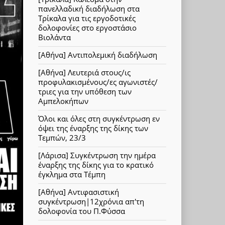
πανελλαδική διαδήλωση στα
Τρίκαλα για τις εργοδοτικές
δολοφονίες στο εργοστάσιο
Βιολάντα
[Αθήνα] Αντιπολεμική διαδήλωση
[Αθήνα] Λευτεριά στους/ις
προφυλακισμένους/ες αγωνιστές/
τριες για την υπόθεση των
Αμπελοκήπων
Όλοι και όλες στη συγκέντρωση εν
όψει της έναρξης της δίκης των
Τεμπών, 23/3
[Λάρισα] Συγκέντρωση την ημέρα
έναρξης της δίκης για το κρατικό
έγκλημα στα Τέμπη
[Αθήνα] Αντιφασιστική
συγκέντρωση|12χρόνια απ'τη
δολοφονία του Π.Φύσσα