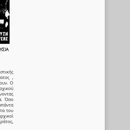
ΥΣΙΑ
στικής
ατος ,
ουν. Ο
ρχικού
νοντας
α. Όσο
μπάντα
τα του
ρχικοί
ράτος,