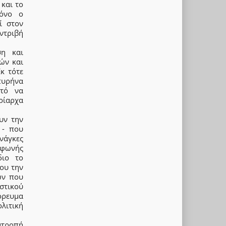
και το
μόνο ο
ί στον
ντριβή
ση και
ών και
κ τότε
πυρήνα
ατό να
ρίαρχα
υν την
 - που
νάγκες
 φωνής
διο το
του την
ών που
στικού
όρευμα
ολιτική
τατροπή