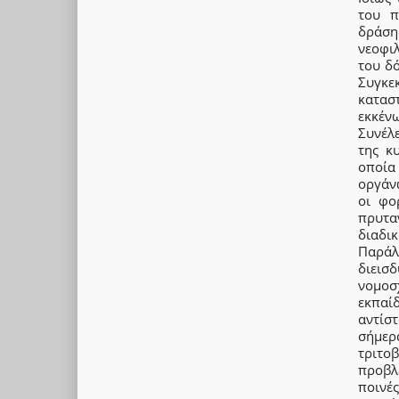
του π
δράσ
νεοφι
του δό
Συγκεκ
κατασ
εκκέν
Συνέλ
της κ
οποία
οργάνω
οι φο
πρυτα
διαδικ
Παράλ
διεισ
νομοσ
εκπαί
αντίσ
σήμερ
τριτο
προβλ
ποινέ