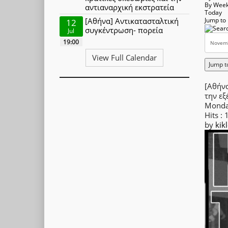
By Wee
αντιαναρχική εκστρατεία
Today
[Αθήνα] Αντικατασταλτική
Jump to
12
συγκέντρωση- πορεία
Jul
19:00
View Full Calendar
Jump t
[Αθήνα
την εξ
Monda
Hits
: 
by
kik