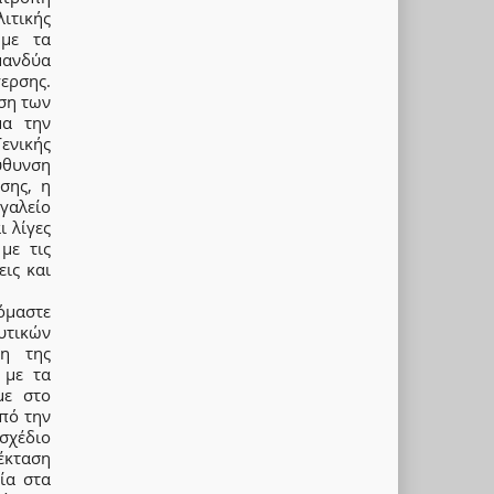
ιτικής
με τα
μανδύα
γερσης.
ιση των
μα την
ενικής
ύθυνση
σης, η
γαλείο
ι λίγες
με τις
ις και
όμαστε
υτικών
ση της
 με τα
με στο
πό την
σχέδιο
έκταση
ία στα