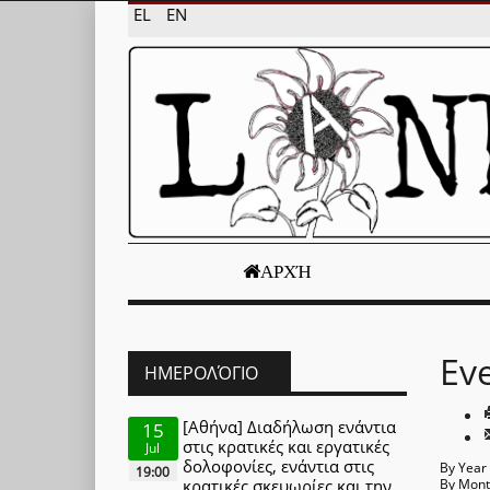
EL
EN
ΑΡΧΉ
Ev
ΗΜΕΡΟΛΌΓΙΟ
[Αθήνα] Διαδήλωση ενάντια
15
στις κρατικές και εργατικές
Jul
δολοφονίες, ενάντια στις
By Year
19:00
κρατικές σκευωρίες και την
By Mon