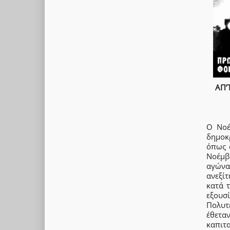
ΑΠ’
Ο Νοέ
δημοκ
όπως 
Νοέμβ
αγώνα
ανεξί
κατά 
εξουσ
Πολυτ
έθετα
καπιτα