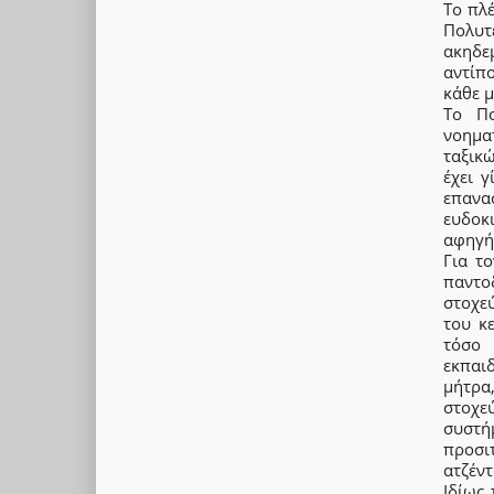
Το πλ
Πολυτ
ακηδε
αντίπ
κάθε μ
Το Πο
νοημα
ταξικ
έχει 
επανα
ευδοκ
αφηγή
Για τ
παντο
στοχε
του κ
τόσο 
εκπαιδ
μήτρα
στοχε
συστή
προσιτ
ατζέντ
Ιδίως 