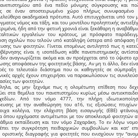
ανεπιστημίου από ένα πεδίο μόνιμης σύγκρουσης και πολ
ης σε έναν αποστειρωμένο χώρο πλήρως συνυφασμένο 
λελεύθερα ακαδημαϊκά πρότυπα. Αυτό επιτυγχάνεται υπό τον 
γματος νόμος και τάξη, και του μοντέλου προληπτικής αντιεξέ
ριμένα, ήδη από την φετινή χρονιά είναι ξεκάθαρη η αναβάθμ
ταλτικών εργαλείων του κράτους, με πρόσφατο παράδειγ
ωση σχολών που τελούν υπό κατάληψη ύστερα από απόφαση Γ
ευσης των φοιτητών. Γίνεται επομένως αντιληπτό πως η κατε
υβέρνησης είναι η ισοπέδωση κάθε πανεπιστημιακής αντίστα
 δεν αναγνωρίζεται ακόμα και αν προέρχεται από το ύψιστο ερ
σης αποφάσεων της φοιτητικής βάσης. Αν μη τι άλλο, δεν είνα
ρές το τελευταίο διάστημα που οι καθηγητές σε σύμπραξη 
νικές αρχές έχουν επιχειρήσει να παρακωλύσουν τις συνελεύσε
ασίες των φοιτητών.
ληλα, ας μην ξεχνάμε πως η ολομέτωπη επίθεση που δεχ
δύει στα θεμέλια του πανεπιστημίου κυρίως μέσω αντιεκπαιδε
χεδίων. Από τον νόμο 4777, την πλήρη ιδιωτικοποίη
δευσης με την αναθεώρηση του α16, τις εξισώσεις πτυχίων
τοιχα κολέγια, την ελάχιστη βάση εισαγωγής (ΕΒΕ) φτάνου
α όπου ερχόμαστε αντιμέτωποι με τον αποκλεισμό φοιτητών α
βάθμια εκπαίδευση και τον νόμο Ζαχαράκη. Το εν λόγω νομο
έπει την συγκρότηση πειθαρχικών συμβουλίων και κατ’ επ
ς οριστικής διαγραφής για φοιτητές που ενισχύουν την “ανομ