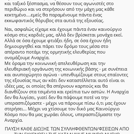
και ταξικό ξέσπασμα, να θέσουν τους αγωνιστές στο
περιθώριο και να στερήσουν από την μάχη μας κάθε
κεκτημένο....εμείς θα παραμένουμε πάντα ένας
εκκωφαντικός θόρυβος στα αυτιά της εξουσίας.
Ναι, ασφαλώς είχαμε και έχουμε πάντα έναν καινούργιο
κόσμο στις καρδιές μας, αλλά δεν βρίσκεται μονάχα εκεί.
Αλλά σε όσα έχουμε φτιάξει ήδη, σε όσα έχουν ήδη
δημιουργηθεί και πάρει τον δρόμο τους μέσα στο
απέραντο ποτάμι της ορμητικής ελευθερίας που
ονομάζουμε Αναρχία.
Με όραμα την κοινωνική απελευθέρωση και την
ελευθεριακή οργάνωση της κοιωνικής βάσης - με συνέπεια
και ανυποχώρητο αγώνα - υπενθυμίζουμε στους επαΐοντες
της εξουσίας πως αν κάτι δεν καταστέλλεται αυτό είναι οι
ιδέες μας, οι οποίες θα σπέρνουν καρπούς και θα
διανθίζουν στα τσιμέντα και ερείπια των αστών. Η Αναρχία
δεν θα λυγίσει, γιατί δεν θα πάψουμε ποτέ να την
υπερασπιζόμαστε - μέχρι να πάρουμε πίσω ό,τι μας έχουν
στερήσει... Μέχρι να χτίσουμε τον δικό μας Καινούργιο
Κόσμο που θα μας χωράει όλους, υπερασπιζόμαστε την
Αναρχία.
ΠΑΥΣΗ ΚΑΘΕ ΔΙΩΞΗΣ ΤΩΝ ΣΥΛΛΗΦΘΕΝΤΩΝ/ΦΣΕΙΣΩΝ ΑΠΟ