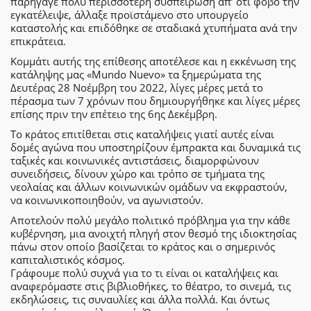
παρήγαγε πολύ περισσότερη συσπείρωση απ’ ότι φόβο την
εγκατέλειψε, άλλαξε προϊστάμενο στο υπουργείο
καταστολής και επιδόθηκε σε σταδιακά χτυπήματα ανά την
επικράτεια.
Κομμάτι αυτής της επίθεσης αποτέλεσε και η εκκένωση της
κατάληψης μας «Mundo Nuevo» τα ξημερώματα της
Δευτέρας 28 Νοέμβρη του 2022, λίγες μέρες μετά το
πέρασμα των 7 χρόνων που δημιουργήθηκε και λίγες μέρες
επίσης πριν την επέτειο της 6ης Δεκέμβρη.
Το κράτος επιτίθεται στις καταλήψεις γιατί αυτές είναι
δομές αγώνα που υποστηρίζουν έμπρακτα και δυναμικά τις
ταξικές και κοινωνικές αντιστάσεις, διαμορφώνουν
συνειδήσεις, δίνουν χώρο και τρόπο σε τμήματα της
νεολαίας και άλλων κοινωνικών ομάδων να εκφραστούν,
να κοινωνικοποιηθούν, να αγωνιστούν.
Αποτελούν πολύ μεγάλο πολιτικό πρόβλημα για την κάθε
κυβέρνηση, μια ανοιχτή πληγή στον θεσμό της ιδιοκτησίας
πάνω στον οποίο βασίζεται το κράτος και ο σημερινός
καπιταλιστικός κόσμος.
Γράφουμε πολύ συχνά για το τι είναι οι καταλήψεις και
αναφερόμαστε στις βιβλιοθήκες, το θέατρο, το σινεμά, τις
εκδηλώσεις, τις συναυλίες και άλλα πολλά. Και όντως