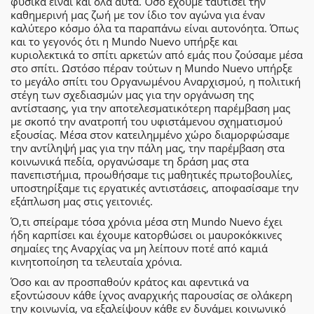
φυσικά είναι και όλα αυτά. Όσο έχουμε ταυτίσει την
καθημερινή μας ζωή με τον ίδιο τον αγώνα για έναν
καλύτερο κόσμο όλα τα παραπάνω είναι αυτονόητα. Όπως
και το γεγονός ότι η Mundo Nuevo υπήρξε και
κυριολεκτικά το σπίτι αρκετών από εμάς που ζούσαμε μέσα
στο σπίτι. Ωστόσο πέραν τούτων η Mundo Nuevo υπήρξε
το μεγάλο σπίτι του Οργανωμένου Αναρχισμού, η πολιτική
στέγη των σχεδιασμών μας για την οργάνωση της
αντίστασης, για την αποτελεσματικότερη παρέμβαση μας
με σκοπό την ανατροπή του υφιστάμενου σχηματισμού
εξουσίας. Μέσα στον κατειλημμένο χώρο διαμορφώσαμε
την αντίληψή μας για την πάλη μας, την παρέμβαση στα
κοινωνικά πεδία, οργανώσαμε τη δράση μας στα
πανεπιστήμια, προωθήσαμε τις μαθητικές πρωτοβουλίες,
υποστηρίξαμε τις εργατικές αντιστάσεις, αποφασίσαμε την
εξάπλωση μας στις γειτονιές.
Ό,τι σπείραμε τόσα χρόνια μέσα στη Mundo Nuevo έχει
ήδη καρπίσει και έχουμε κατορθώσει οι μαυροκόκκινες
σημαίες της Αναρχίας να μη λείπουν ποτέ από καμιά
κινητοποίηση τα τελευταία χρόνια.
Όσο και αν προσπαθούν κράτος και αφεντικά να
εξοντώσουν κάθε ίχνος αναρχικής παρουσίας σε ολάκερη
την κοινωνία, να εξαλείψουν κάθε εν δυνάμει κοινωνικό