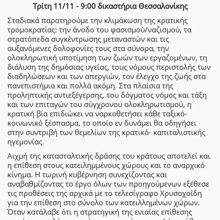
Τρίτη 11/11 - 9:00 δικαστήρια Θεσσαλονίκης
Σταδιακά παρατηρούμε την κλιμάκωση της κρατικής
τρομοκρατίας: την άνοδο του φασισμού/ναζισμού, τα
στρατόπεδα συγκέντρωσης μεταναστών και τις
αυξανόμενες δολοφονίες τους στα σύνορα, την
ολοκληρωτική υποτίμηση των ζωών των εργαζομένων, τη
διάλυση της δημόσιας υγείας, τους νόμους περιστολής των
διαδηλώσεων και των απεργιών, τον έλεγχο της ζωής στα
πανεπιστήμια και πολλά ακόμη. Στα πλαίσια της
προληπτικής αντιεξέγερσης, του δόγματος νόμος και τάξη
και των επιταγών του σύγχρονου ολοκληρωτισμού, η
κρατική βία επιδιώκει να ναρκοθετήσει κάθε ταξικό-
κοινωνικό ξέσπασμα, το οποίο εν δυνάμει θα οδηγήσει
στην συντριβή των θεμελίων της κρατικό- καπιταλιστικής
ηγεμονίας.
Αιχμή της κατασταλτικής δράσης του κράτους αποτελεί και
η επίθεση στους κατειλημμένους χώρους και το αναρχικό
κίνημα. Η τωρινή κυβέρνηση συνεχίζοντας και
αναβαθμίζοντας το έργο όλων των προηγούμενων εξέθεσε
τις προθέσεις της αρχικά με το τελεσίγραφο Χρυσοχοΐδη
για την επίθεση στο σύνολο των κατειλλημένων χώρων.
Όταν κατάλαβε ότι η στρατηγική της ενιαίας επίθεσης