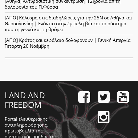
[Αθήνα] Αντιφασιστική συγκέντρωση|12χρόνια απ'τη
δολοφονία του Π.Φύσσα
[ΑΠΟ] Κάλεσμα στις διαδηλώσεις για την 25Ν σε Αθήνα και
Θεσσαλονίκη | Ενάντια στην έμφυλη βια και το σύστημα
που τη γεννά και τη θρέφει
[ΑΠΟ] Κράτος και κεφάλαιο δολοφονούν | Γενική Απεργία
Τετάρτη 20 Νοέμβρη
LAND AND
FREEDOM
Portal ελευθεριακής
αντιπληροφόρησης,
πρωτοβουλία της
συντακτικής ομάδας της