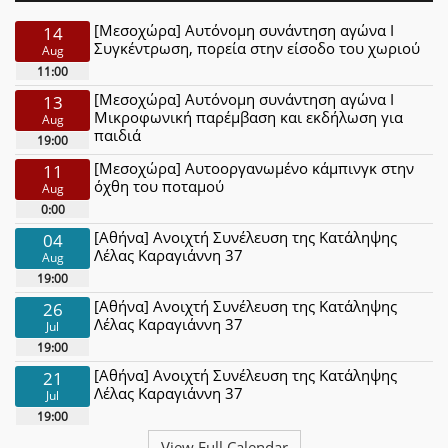
[Μεσοχώρα] Αυτόνομη συνάντηση αγώνα Ι
14
Συγκέντρωση, πορεία στην είσοδο του χωριού
Aug
11:00
[Μεσοχώρα] Αυτόνομη συνάντηση αγώνα Ι
13
Μικροφωνική παρέμβαση και εκδήλωση για
Aug
παιδιά
19:00
[Μεσοχώρα] Αυτοοργανωμένο κάμπινγκ στην
11
όχθη του ποταμού
Aug
0:00
[Αθήνα] Ανοιχτή Συνέλευση της Κατάληψης
04
Λέλας Καραγιάννη 37
Aug
19:00
[Αθήνα] Ανοιχτή Συνέλευση της Κατάληψης
26
Λέλας Καραγιάννη 37
Jul
19:00
[Αθήνα] Ανοιχτή Συνέλευση της Κατάληψης
21
Λέλας Καραγιάννη 37
Jul
19:00
View Full Calendar