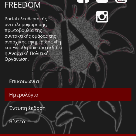
FREEDOM
Portal ελευθεριακής
αντιπληροφόρησης,
πρωτοβουλία της
συντακτικής ομάδας της
αναρχικής εφημερίδας «Γη
και Ελευθερία» που εκδίδει
η
Αναρχική Πολιτική
Οργάνωση
.
Επικοινωνία
Ημερολόγιο
Έντυπη έκδοση
Βίντεο