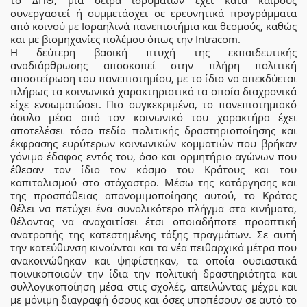
το ΔΠΘ, μια σειρά ιδρυμάτων έχει κατά καιρούς
συνεργαστεί ή συμμετάσχει σε ερευνητικά προγράμματα
από κοινού με Ισραηλινά πανεπιστήμια και θεσμούς, καθώς
και με βιομηχανίες πολέμου όπως την Intracom.
Η δεύτερη βασική πτυχή της εκπαιδευτικής
αναδιάρθρωσης αποσκοπεί στην πλήρη πολιτική
αποστείρωση του πανεπιστημίου, με το ίδιο να απεκδύεται
πλήρως τα κοινωνικά χαρακτηριστικά τα οποία διαχρονικά
είχε ενσωματώσει. Πιο συγκεκριμένα, το πανεπιστημιακό
άσυλο μέσα από τον κοινωνικό του χαρακτήρα έχει
αποτελέσει τόσο πεδίο πολιτικής δραστηριοποίησης και
έκφρασης ευρύτερων κοινωνικών κομματιών που βρήκαν
γόνιμο έδαφος εντός του, όσο και ορμητήριο αγώνων που
έθεσαν τον ίδιο τον κόσμο του Κράτους και του
καπιταλισμού στο στόχαστρο. Μέσω της κατάργησης και
της προσπάθειας απονομιμοποίησης αυτού, το Κράτος
θέλει να πετύχει ένα συνολικότερο πλήγμα στα κινήματα,
θέλοντας να αναχαιτίσει έτσι οποιαδήποτε προοπτική
ανατροπής της κατεστημένης τάξης πραγμάτων. Σε αυτή
την κατεύθυνση κινούνται και τα νέα πειθαρχικά μέτρα που
ανακοινώθηκαν και ψηφίστηκαν, τα οποία ουσιαστικά
ποινικοποιούν την ίδια την πολιτική δραστηριότητα και
συλλογικοποίηση μέσα στις σχολές, απειλώντας μέχρι και
με μόνιμη διαγραφή όσους και όσες υποπέσουν σε αυτό το