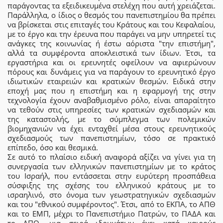
παράγοντας τα εξειδικευμένα στελέχη που αυτή χρειάζεται.
Παράλληλα, ο ίδιος ο θεσμός του πανεπιστημίου θα πρέπει
να βρίσκεται στις επιταγές του Κράτους και του Κεφαλαίου,
με το έργο και την έρευνα που παράγει να μην υπηρετεί τις
ανάγκες της κοινωνίας ή έστω αόριστα "την επιστήμη",
αλλά τα συμφέροντα αποκλειστικά των ίδιων. Έτσι, τα
εργαστήρια και οι ερευνητές οφείλουν να αφιερώνουν
πόρους και δυνάμεις για να παράγουν το ερευνητικό έργο
ιδιωτικών εταιρειών και κρατικών θεσμών. Ειδικά στην
εποχή μας που η επιστήμη και η εφαρμογή της στην
τεχνολογία έχουν αναβαθμισμένο ρόλο, είναι απαραίτητο
να τεθούν στις υπηρεσίες των κρατικών σχεδιασμών και
της καταστολής, με το σύμπλεγμα των πολεμικών
βιομηχανιών να έχει ενταχθεί μέσα στους ερευνητικούς
σχεδιασμούς των πανεπιστημίων, τόσο σε πρακτικό
επίπεδο, όσο και θεσμικά.
Σε αυτό το πλαίσιο ειδική αναφορά αξίζει να γίνει για τη
συνεργασία των ελληνικών πανεπιστημίων με το κράτος
του Ισραήλ, που εντάσσεται στην ευρύτερη προσπάθεια
σύσφιξης της σχέσης του ελληνικού κράτους με το
ισραηλινό, στο όνομα των γεωστρατηγικών σχεδιασμών
και του "εθνικού συμφέροντος". Έτσι, από το ΕΚΠΑ, το ΑΠΘ
και το ΕΜΠ, μέχρι το Πανεπιστήμιο Πατρών, το ΠΑΔΑ και