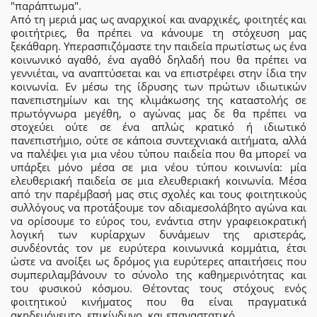
"παράπτωμα".
Από τη μεριά μας ως αναρχικοί και αναρχικές, φοιτητές και
φοιτήτριες, θα πρέπει να κάνουμε τη στόχευση μας
ξεκάθαρη. Υπερασπιζόμαστε την παιδεία πρωτίστως ως ένα
κοινωνικό αγαθό, ένα αγαθό δηλαδή που θα πρέπει να
γεννιέται, να αναπτύσεται και να επιστρέφει στην ίδια την
κοινωνία. Εν μέσω της ίδρυσης των πρώτων ιδιωτικών
πανεπιστημίων και της κλιμάκωσης της καταστολής σε
πρωτόγνωρα μεγέθη, ο αγώνας μας δε θα πρέπει να
στοχεύει ούτε σε ένα απλώς κρατικό ή ιδιωτικό
πανεπιστήμιο, ούτε σε κάποια συντεχνιακά αιτήματα, αλλά
να παλέψει για μια νέου τύπου παιδεία που θα μπορεί να
υπάρξει μόνο μέσα σε μια νέου τύπου κοινωνία: μία
ελευθεριακή παιδεία σε μια ελευθεριακή κοινωνία. Μέσα
από την παρέμβασή μας στις σχολές και τους φοιτητικούς
συλλόγους να προτάξουμε τον αδιαμεσολάβητο αγώνα και
να ορίσουμε το εύρος του, ενάντια στην γραφειοκρατική
λογική των κυρίαρχων δυνάμεων της αριστεράς,
συνδέοντάς τον με ευρύτερα κοινωνικά κομμάτια, έτσι
ώστε να ανοίξει ως δρόμος για ευρύτερες απαιτήσεις που
συμπεριλαμβάνουν το σύνολο της καθημερινότητας και
του φυσικού κόσμου. Θέτοντας τους στόχους ενός
φοιτητικού κινήματος που θα είναι πραγματικά
ακηδεμόνευτο, επικίνδυνο, και επαναστατικό.