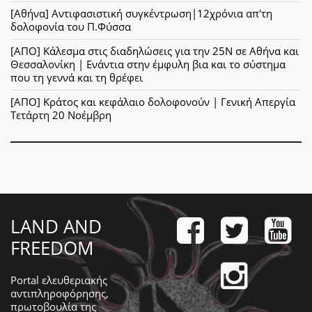
[Αθήνα] Αντιφασιστική συγκέντρωση|12χρόνια απ'τη
δολοφονία του Π.Φύσσα
[ΑΠΟ] Κάλεσμα στις διαδηλώσεις για την 25Ν σε Αθήνα και
Θεσσαλονίκη | Ενάντια στην έμφυλη βια και το σύστημα
που τη γεννά και τη θρέφει
[ΑΠΟ] Κράτος και κεφάλαιο δολοφονούν | Γενική Απεργία
Τετάρτη 20 Νοέμβρη
LAND AND
FREEDOM
Portal ελευθεριακής
αντιπληροφόρησης,
πρωτοβουλία της