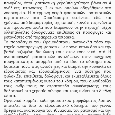
πανηγύρι, όπου ρατσιστική γκρούπα χτύπησε βάναυσα 4
ανήλικες μετανάστες, 2 εκ των οποίων οδηγήθηκαν στο
νοσοκομείο. Η ατέρμονη σειρά φασιστικών- ρατσιστικών
περιστατικών στο Ωραιόκαστρο εκτείνεται εδώ και
χρόνια… από διαμαρτυρίες της τοπικής κοινότητας ενάντια
στα προσφυγόπουλα που διαμένουν στην περιοχή μέχρι
αλλεπάλληλες δολοφονικές επιθέσεις σε πρόσφυγες και
μετανάστες από παρακρατικά τσιράκια.
Το παράδειγμα του Ωραιοκάστρου, αντανακλά τόσο την
ταχεία αναπαραγωγή φασιστικών φρονημάτων όσο και την
βαθιά ριζωμένη διαιώνισή τους στον κοινωνικό ιστό. Η
αναπαραγωγή ρατσιστικών αντιλήψεων στην σύγχρονη
πραγματικότητα απορρέει από το ίδιο το σύστημα που
δομείται πάνω στις ανισότητες και διαιρεί την κοινωνία σε
εξουσιαστές και εξουσιαζόμενους. Ένα σύστημα που
φυλακίζει, επιτίθεται, δολοφονεί και εκμεταλλεύεται όλους
τους καταπιεσμένους αυτού του κόσμου, που συναθροίζει
τους ανθρώπους σε στρατόπεδα συγκέντρωσης, τους
δολοφονεί στα χερσαία σύνορα και τους πνίγει στα διεθνή
ύδατα.
Οργανικό κομμάτι κάθε φασιστικού μορφώματος λοιπόν
αποτελεί το ίδιο το εξουσιαστικό σύστημα, που γεννά,
θρέφει και αναπαράγει τον εθνικισμό, τον ρατσισμό και την