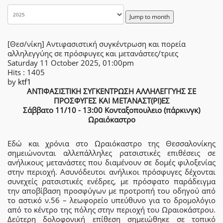
Jump to month
[Θεσ/νίκη] Αντιφασιστική συγκέντρωση και πορεία
αλληλεγγύης σε πρόσφυγες και μετανάστες/τριες
Saturday 11 October 2025, 01:00pm
Hits
: 1405
by
ktf1
ΑΝΤΙΦΑΣΙΣΤΙΚΗ ΣΥΓΚΕΝΤΡΩΣΗ ΑΛΛΗΛΕΓΓΥΗΣ ΣΕ
ΠΡΟΣΦΥΓΕΣ ΚΑΙ ΜΕΤΑΝΑΣΤ(ΡΙ)ΕΣ
Σάββατο 11/10 - 13:00 Κονταξοπουλειο (πάρκινγκ)
Ωραιόκαστρο
Εδώ και χρόνια στο Ωραιόκαστρο της Θεσσαλονίκης
σημειώνονται αλλεπάλληλες ρατσιστικές επιθέσεις σε
ανήλικους μετανάστες που διαμένουν σε δομές φιλοξενίας
στην περιοχή. Ασυνόδευτοι ανήλικοι πρόσφυγες δέχονται
συνεχείς ρατσιστικές ενέδρες, με πρόσφατο παράδειγμα
την αποβίβαση προσφύγων με προτροπή του οδηγού από
το αστικό ν.56 – λεωφορείο υπεύθυνο για το δρομολόγιο
από το κέντρο της πόλης στην περιοχή του Ωραιοκάστρου.
Δεύτερη δολοφονική επίθεση σημειώθηκε σε τοπικό