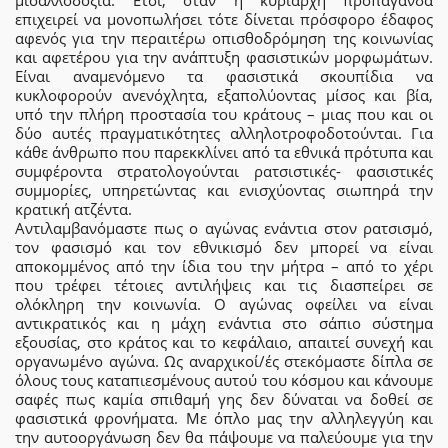
μισαλλοδοξία. Έτσι, όταν η κυρίαρχη προπαγάνδα
επιχειρεί να μονοπωλήσει τότε δίνεται πρόσφορο έδαφος
αφενός για την περαιτέρω οπισθοδρόμηση της κοινωνίας
και αφετέρου για την ανάπτυξη φασιστικών μορφωμάτων.
Είναι αναμενόμενο τα φασιστικά σκουπίδια να
κυκλοφορούν ανενόχλητα, εξαπολύοντας μίσος και βία,
υπό την πλήρη προστασία του κράτους – μιας που και οι
δύο αυτές πραγματικότητες αλληλοτροφοδοτούνται. Για
κάθε άνθρωπο που παρεκκλίνει από τα εθνικά πρότυπα και
συμφέροντα στρατολογούνται ρατσιστικές- φασιστικές
συμμορίες, υπηρετώντας και ενισχύοντας σιωπηρά την
κρατική ατζέντα.
Αντιλαμβανόμαστε πως ο αγώνας ενάντια στον ρατσισμό,
τον φασισμό και τον εθνικισμό δεν μπορεί να είναι
αποκομμένος από την ίδια του την μήτρα – από το χέρι
που τρέφει τέτοιες αντιλήψεις και τις διασπείρει σε
ολόκληρη την κοινωνία. Ο αγώνας οφείλει να είναι
αντικρατικός και η μάχη ενάντια στο σάπιο σύστημα
εξουσίας, στο κράτος και το κεφάλαιο, απαιτεί συνεχή και
οργανωμένο αγώνα. Ως αναρχικοί/ές στεκόμαστε δίπλα σε
όλους τους καταπιεσμένους αυτού του κόσμου και κάνουμε
σαφές πως καμία σπιθαμή γης δεν δύναται να δοθεί σε
φασιστικά φρονήματα. Με όπλο μας την αλληλεγγύη και
την αυτοοργάνωση δεν θα πάψουμε να παλεύουμε για την