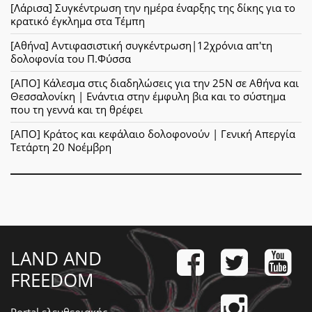
[Λάρισα] Συγκέντρωση την ημέρα έναρξης της δίκης για το
κρατικό έγκλημα στα Τέμπη
[Αθήνα] Αντιφασιστική συγκέντρωση|12χρόνια απ'τη
δολοφονία του Π.Φύσσα
[ΑΠΟ] Κάλεσμα στις διαδηλώσεις για την 25Ν σε Αθήνα και
Θεσσαλονίκη | Ενάντια στην έμφυλη βια και το σύστημα
που τη γεννά και τη θρέφει
[ΑΠΟ] Κράτος και κεφάλαιο δολοφονούν | Γενική Απεργία
Τετάρτη 20 Νοέμβρη
LAND AND
FREEDOM