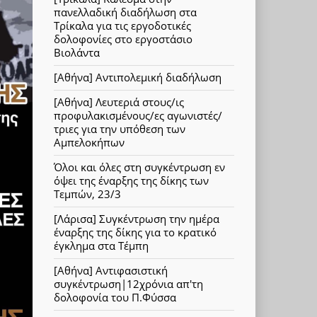
πανελλαδική διαδήλωση στα
Τρίκαλα για τις εργοδοτικές
δολοφονίες στο εργοστάσιο
Βιολάντα
[Αθήνα] Αντιπολεμική διαδήλωση
[Αθήνα] Λευτεριά στους/ις
προφυλακισμένους/ες αγωνιστές/
τριες για την υπόθεση των
Αμπελοκήπων
Όλοι και όλες στη συγκέντρωση εν
όψει της έναρξης της δίκης των
Τεμπών, 23/3
[Λάρισα] Συγκέντρωση την ημέρα
έναρξης της δίκης για το κρατικό
έγκλημα στα Τέμπη
[Αθήνα] Αντιφασιστική
συγκέντρωση|12χρόνια απ'τη
δολοφονία του Π.Φύσσα