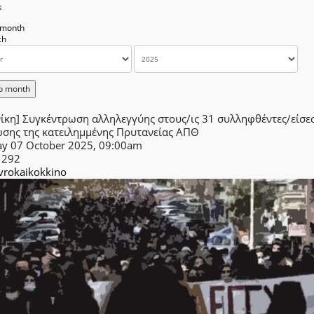
k
 month
o month
ίκη] Συγκέντρωση αλληλεγγύης στους/ις 31 συλληφθέντες/είσες
ωσης της κατειλημμένης Πρυτανείας ΑΠΘ
ay 07 October 2025, 09:00am
1292
rokaikokkino