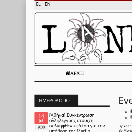
EL
EN
ΑΡΧΉ
Ev
ΗΜΕΡΟΛΌΓΙΟ
[Αθήνα] Συγκέντρωση
14
αλληλεγγύης στους/η
Jul
συλληφθέντες/είσα για την
By Year
9:30
υπόθεση της Marfin
By Mon