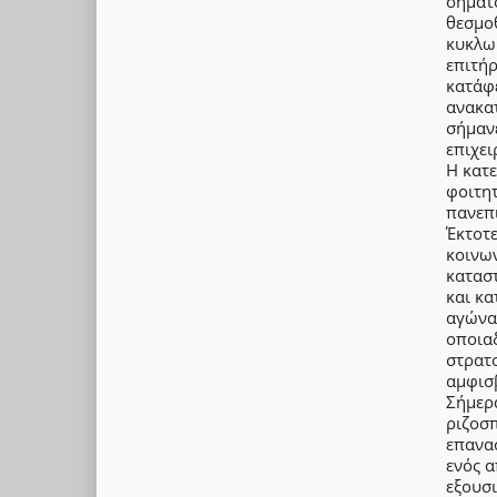
σηματο
θεσμο
κυκλω
επιτή
κατάφ
ανακα
σήμαν
επιχει
Η κατε
φοιτη
πανεπι
Έκτοτ
κοινω
καταστ
και κα
αγώνα
οποιαδ
στρατ
αμφισ
Σήμερα
ριζοσπ
επανα
ενός 
εξουσι