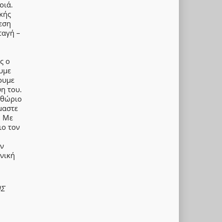
οιά.
κής
εση
ταγή –
ς ο
υμε
ουμε
η του.
ιθώριο
μαστε
. Με
ιο τον
ην
νική
ΗΣ