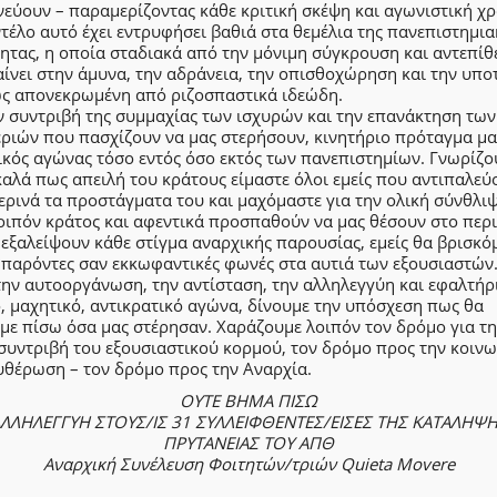
εύουν – παραμερίζοντας κάθε κριτική σκέψη και αγωνιστική χρ
τέλο αυτό έχει εντρυφήσει βαθιά στα θεμέλια της πανεπιστημια
ητας, η οποία σταδιακά από την μόνιμη σύγκρουση και αντεπίθ
ίνει στην άμυνα, την αδράνεια, την οπισθοχώρηση και την υπο
ς απονεκρωμένη από ριζοσπαστικά ιδεώδη.
ν συντριβή της συμμαχίας των ισχυρών και την επανάκτηση των
εριών που πασχίζουν να μας στερήσουν, κινητήριο πρόταγμα μα
ικός αγώνας τόσο εντός όσο εκτός των πανεπιστημίων. Γνωρίζο
αλά πως απειλή του κράτους είμαστε όλοι εμείς που αντιπαλεύ
ρινά τα προστάγματα του και μαχόμαστε για την ολική σύνθλιψ
οιπόν κράτος και αφεντικά προσπαθούν να μας θέσουν στο περ
 εξαλείψουν κάθε στίγμα αναρχικής παρουσίας, εμείς θα βρισκό
 παρόντες σαν εκκωφαντικές φωνές στα αυτιά των εξουσιαστών
ην αυτοοργάνωση, την αντίσταση, την αλληλεγγύη και εφαλτήρ
, μαχητικό, αντικρατικό αγώνα, δίνουμε την υπόσχεση πως θα
με πίσω όσα μας στέρησαν. Χαράζουμε λοιπόν τον δρόμο για τ
συντριβή του εξουσιαστικού κορμού, τον δρόμο προς την κοινω
υθέρωση – τον δρόμο προς την Αναρχία.
ΟΥΤΕ ΒΗΜΑ ΠΙΣΩ
ΛΛΗΛΕΓΓΥΗ ΣΤΟΥΣ/ΙΣ 31 ΣΥΛΛΕΙΦΘΕΝΤΕΣ/ΕΙΣΕΣ ΤΗΣ ΚΑΤΑΛΗΨ
ΠΡΥΤΑΝΕΙΑΣ ΤΟΥ ΑΠΘ
Αναρχική Συνέλευση Φοιτητών/τριών Quieta Movere