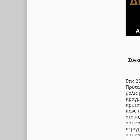
Συγκ
Στις 2
Πρυτα
μόλις 
πραγμ
πρύτα
πανεπ
άτομα
αστυν
περιγρ
αστυν