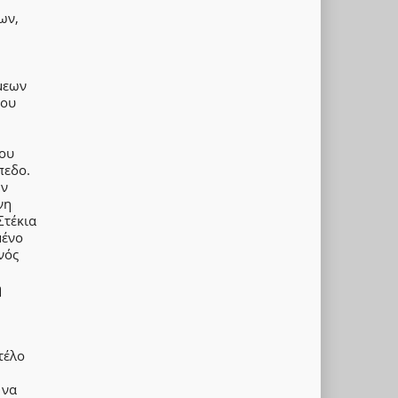
ων,
μεων
που
του
πεδο.
ην
νη
Στέκια
μένο
νός
ή
τέλο
 να