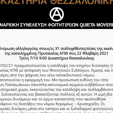
έντρωση αλληλεγγύης στους/ις 31 συλληφθέντες/είσες της εκκέ
της κατειλημμένης Πρυτανείας ΑΠΘ στις 22 Φλεβάρη 2021
Τρίτη 7/10 9:00 Δικαστήρια Θεσσαλονίκης
2/02/21 πραγματοποιείται η κατάληψη του κτηρίου διοίκησης τ
νείας ΑΠΘ με απόφαση των Φοιτητικών Συλλόγων. Άμεσα, και λ
μέρες από την ψήφιση του νέου εκπαιδευτικού νόμου,
ατοποιείται η εφαρμογή του. Με προσωπική ευθύνη του τότε
νη Παπαϊωάννου πάνοπλα αστυνομικά σώματα εισβάλλουν στο
ιστημιακό χώρο, εκκενώνοντας την κατάληψη και συλλαμβάνον
, ξυλοκοπώντας και βασανίζοντας πολλούς εξ αυτών. Η ωμή βία
ομικών δυνάμεων και το όργιο καταστολής που ακολούθησε
άφουν τις διατάξεις του νόμου Κεραμέως – Χρυσοχοϊδη. Οι
ομικές δυνάμεις μέσα στο campus και οι ξυλοδαρμοί φοιτητών/