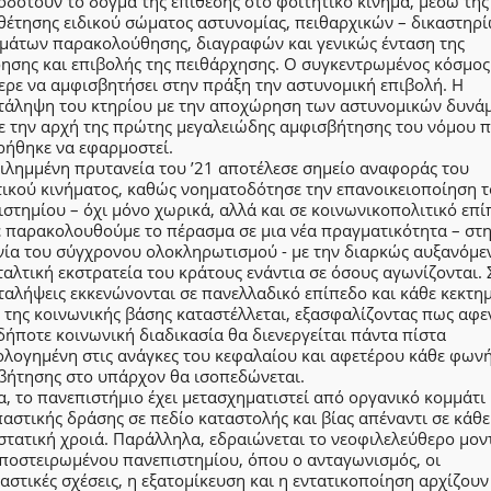
δοτούν το δόγμα της επίθεσης στο φοιτητικό κίνημα, μέσω της
θέτησης ειδικού σώματος αστυνομίας, πειθαρχικών – δικαστηρί
μάτων παρακολούθησης, διαγραφών και γενικώς ένταση της
ρησης και επιβολής της πειθάρχησης. Ο συγκεντρωμένος κόσμος
ερε να αμφισβητήσει στην πράξη την αστυνομική επιβολή. Η
τάληψη του κτηρίου με την αποχώρηση των αστυνομικών δυνά
ε την αρχή της πρώτης μεγαλειώδης αμφισβήτησης του νόμου 
ρήθηκε να εφαρμοστεί.
ιλημμένη πρυτανεία του ’21 αποτέλεσε σημείο αναφοράς του
τικού κινήματος, καθώς νοηματοδότησε την επανοικειοποίηση 
στημίου – όχι μόνο χωρικά, αλλά και σε κοινωνικοπολιτικό επί
ε παρακολουθούμε το πέρασμα σε μια νέα πραγματικότητα – στ
νία του σύγχρονου ολοκληρωτισμού - με την διαρκώς αυξανόμε
αλτική εκστρατεία του κράτους ενάντια σε όσους αγωνίζονται. 
ταλήψεις εκκενώνονται σε πανελλαδικό επίπεδο και κάθε κεκτη
 της κοινωνικής βάσης καταστέλλεται, εξασφαλίζοντας πως αφε
ήποτε κοινωνική διαδικασία θα διενεργείται πάντα πίστα
ολογημένη στις ανάγκες του κεφαλαίου και αφετέρου κάθε φων
βήτησης στο υπάρχον θα ισοπεδώνεται.
, το πανεπιστήμιο έχει μετασχηματιστεί από οργανικό κομμάτι
αστικής δράσης σε πεδίο καταστολής και βίας απέναντι σε κάθε
στατική χροιά. Παράλληλα, εδραιώνεται το νεοφιλελεύθερο μον
αποστειρωμένου πανεπιστημίου, όπου ο ανταγωνισμός, οι
αστικές σχέσεις, η εξατομίκευση και η εντατικοποίηση αρχίζουν