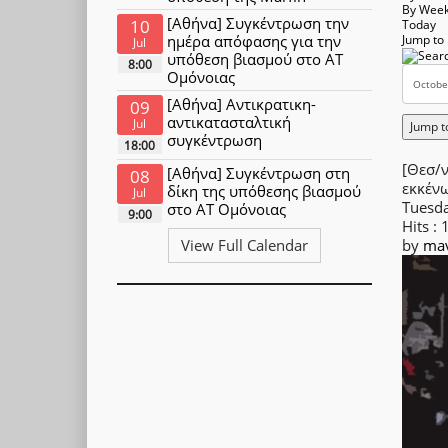
By Wee
[Αθήνα] Συγκέντρωση την
10
Today
ημέρα απόφασης για την
Jump to
Jul
υπόθεση βιασμού στο ΑΤ
8:00
Ομόνοιας
[Αθήνα] Αντικρατικη-
09
αντικατασταλτική
Jul
Jump t
συγκέντρωση
18:00
[Θεσ/ν
[Αθήνα] Συγκέντρωση στη
08
εκκέν
δίκη της υπόθεσης βιασμού
Jul
Tuesd
στο ΑΤ Ομόνοιας
9:00
Hits
: 
by
mav
View Full Calendar