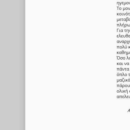
ηγεμον
Το μον
κοινότ
μεταβα
πλήρω
Για τη
ελευθ
αναρχ
πολύ κ
καθημε
Όσο λ
και να
πάντα
όπλο τ
μαζικό
πάρου
ολική 
απελε
Α