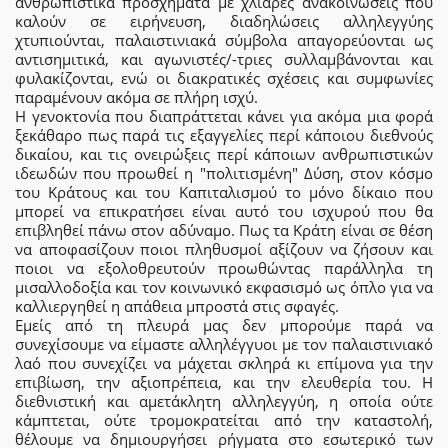
ανθρωπιστικά προσχήματα με χλιαρές ανακοινώσεις που
καλούν σε ειρήνευση, διαδηλώσεις αλληλεγγύης
χτυπιούνται, παλαιστινιακά σύμβολα απαγορεύονται ως
αντισημιτικά, και αγωνιστές/-τριες συλλαμβάνονται και
φυλακίζονται, ενώ οι διακρατικές σχέσεις και συμφωνίες
παραμένουν ακόμα σε πλήρη ισχύ.
Η γενοκτονία που διαπράττεται κάνει για ακόμα μια φορά
ξεκάθαρο πως παρά τις εξαγγελίες περί κάποιου διεθνούς
δικαίου, και τις ονειρώξεις περί κάποιων ανθρωπιστικών
ιδεωδών που προωθεί η "πολιτισμένη" Δύση, στον κόσμο
του Κράτους και του Καπιταλισμού το μόνο δίκαιο που
μπορεί να επικρατήσει είναι αυτό του ισχυρού που θα
επιβληθεί πάνω στον αδύναμο. Πως τα Κράτη είναι σε θέση
να αποφασίζουν ποιοι πληθυσμοί αξίζουν να ζήσουν και
ποιοι να εξολοθρευτούν προωθώντας παράλληλα τη
μισαλλοδοξία και τον κοινωνικό εκφασισμό ως όπλο για να
καλλιεργηθεί η απάθεια μπροστά στις σφαγές.
Εμείς από τη πλευρά μας δεν μπορούμε παρά να
συνεχίσουμε να είμαστε αλληλέγγυοι με τον παλαιστινιακό
λαό που συνεχίζει να μάχεται σκληρά κι επίμονα για την
επιβίωση, την αξιοπρέπεια, και την ελευθερία του. Η
διεθνιστική και αμετάκλητη αλληλεγγύη, η οποία ούτε
κάμπτεται, ούτε τρομοκρατείται από την καταστολή,
θέλουμε να δημιουργήσει ρήγματα στο εσωτερικό των