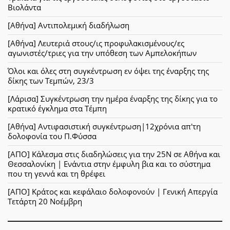
Βιολάντα
[Αθήνα] Αντιπολεμική διαδήλωση
[Αθήνα] Λευτεριά στους/ις προφυλακισμένους/ες
αγωνιστές/τριες για την υπόθεση των Αμπελοκήπων
Όλοι και όλες στη συγκέντρωση εν όψει της έναρξης της
δίκης των Τεμπών, 23/3
[Λάρισα] Συγκέντρωση την ημέρα έναρξης της δίκης για το
κρατικό έγκλημα στα Τέμπη
[Αθήνα] Αντιφασιστική συγκέντρωση|12χρόνια απ'τη
δολοφονία του Π.Φύσσα
[ΑΠΟ] Κάλεσμα στις διαδηλώσεις για την 25Ν σε Αθήνα και
Θεσσαλονίκη | Ενάντια στην έμφυλη βια και το σύστημα
που τη γεννά και τη θρέφει
[ΑΠΟ] Κράτος και κεφάλαιο δολοφονούν | Γενική Απεργία
Τετάρτη 20 Νοέμβρη