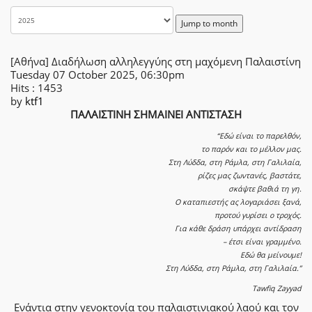
Jump to month
[Αθήνα] Διαδήλωση αλληλεγγύης στη μαχόμενη Παλαιστίνη
Tuesday 07 October 2025, 06:30pm
Hits
: 1453
by
ktf1
ΠΑΛΑΙΣΤΙΝΗ ΣΗΜΑΙΝΕΙ ΑΝΤΙΣΤΑΣΗ
“Εδώ είναι το παρελθόν,
το παρόν και το μέλλον μας.
Στη Λύδδα, στη Ράμλα, στη Γαλιλαία,
ρίζες μας ζωντανές, βαστάτε,
σκάψτε βαθιά τη γη.
Ο καταπιεστής ας λογαριάσει ξανά,
προτού γυρίσει ο τροχός.
Για κάθε δράση υπάρχει αντίδραση
– έτσι είναι γραμμένο.
Εδώ θα μείνουμε!
Στη Λύδδα, στη Ράμλα, στη Γαλιλαία.”
Tawfiq Zayyad
Ενάντια στην γενοκτονία του παλαιστινιακού λαού και τον