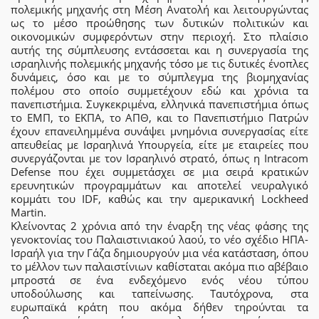
πολεμικής μηχανής στη Μέση Ανατολή και λειτουργώντας
ως το μέσο προώθησης των δυτικών πολιτικών και
οικονομικών συμφερόντων στην περιοχή. Στο πλαίσιο
αυτής της σύμπλευσης εντάσσεται και η συνεργασία της
ισραηλινής πολεμικής μηχανής τόσο με τις δυτικές ένοπλες
δυνάμεις, όσο και με το σύμπλεγμα της βιομηχανίας
πολέμου στο οποίο συμμετέχουν εδώ και χρόνια τα
πανεπιστήμια. Συγκεκριμένα, ελληνικά πανεπιστήμια όπως
το ΕΜΠ, το ΕΚΠΑ, το ΑΠΘ, και το Πανεπιστήμιο Πατρών
έχουν επανειλημμένα συνάψει μνημόνια συνεργασίας είτε
απευθείας με Ισραηλινά Υπουργεία, είτε με εταιρείες που
συνεργάζονται με τον Ισραηλινό στρατό, όπως η Intracom
Defense που έχει συμμετάσχει σε μια σειρά κρατικών
ερευνητικών προγραμμάτων και αποτελεί νευραλγικό
κομμάτι του IDF, καθώς και την αμερικανική Lockheed
Martin.
Κλείνοντας 2 χρόνια από την έναρξη της νέας φάσης της
γενοκτονίας του Παλαιστινιακού λαού, το νέο σχέδιο ΗΠΑ-
Ισραήλ για την Γάζα δημιουργούν μια νέα κατάσταση, όπου
το μέλλον των παλαιστίνιων καθίσταται ακόμα πιο αβέβαιο
μπροστά σε ένα ενδεχόμενο ενός νέου τύπου
υποδούλωσης και ταπείνωσης. Ταυτόχρονα, στα
ευρωπαϊκά κράτη που ακόμα δήθεν τηρούνται τα