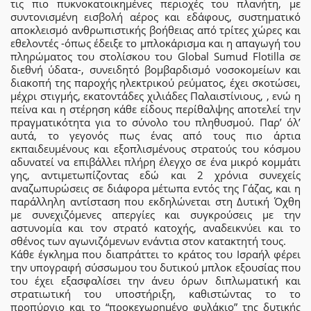
τις πιο πυκνοκατοικημένες περιοχές του πλανήτη, με
συντονισμένη εισβολή αέρος και εδάφους, συστηματικό
αποκλεισμό ανθρωπιστικής βοήθειας από τρίτες χώρες και
εθελοντές -όπως έδειξε το μπλοκάρισμα και η απαγωγή του
πληρώματος του στολίσκου του Global Sumud Flotilla σε
διεθνή ύδατα-, συνειδητό βομβαρδισμό νοσοκομείων και
διακοπή της παροχής ηλεκτρικού ρεύματος, έχει σκοτώσει,
μέχρι στιγμής, εκατοντάδες χιλιάδες Παλαιστίνιους, , ενώ η
πείνα και η στέρηση κάθε είδους περίθαλψης αποτελεί την
πραγματικότητα για το σύνολο του πληθυσμού. Παρ’ όλ’
αυτά, το γεγονός πως ένας από τους πιο άρτια
εκπαιδευμένους και εξοπλισμένους στρατούς του κόσμου
αδυνατεί να επιβάλλει πλήρη έλεγχο σε ένα μικρό κομμάτι
γης, αντιμετωπίζοντας εδώ και 2 χρόνια συνεχείς
αναζωπυρώσεις σε διάφορα μέτωπα εντός της Γάζας, και η
παράλληλη αντίσταση που εκδηλώνεται στη Δυτική Όχθη
με συνεχιζόμενες απεργίες και συγκρούσεις με την
αστυνομία και τον στρατό κατοχής, αναδεικνύει και το
σθένος των αγωνιζόμενων ενάντια στον κατακτητή τους.
Κάθε έγκλημα που διαπράττει το κράτος του Ισραήλ φέρει
την υπογραφή σύσσωμου του δυτικού μπλοκ εξουσίας που
του έχει εξασφαλίσει την άνευ όρων διπλωματική και
στρατιωτική του υποστήριξη, καθιστώντας το το
προπύργιο και το “προκεχωρημένο φυλάκιο” της δυτικής