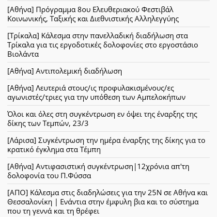
[Αθήνα] Πρόγραμμα 8ου Ελευθεριακού Φεστιβάλ
Κοινωνικής, Ταξικής και Διεθνιστικής Αλληλεγγύης
[Τρίκαλα] Κάλεσμα στην πανελλαδική διαδήλωση στα
Τρίκαλα για τις εργοδοτικές δολοφονίες στο εργοστάσιο
Βιολάντα
[Αθήνα] Αντιπολεμική διαδήλωση
[Αθήνα] Λευτεριά στους/ις προφυλακισμένους/ες
αγωνιστές/τριες για την υπόθεση των Αμπελοκήπων
Όλοι και όλες στη συγκέντρωση εν όψει της έναρξης της
δίκης των Τεμπών, 23/3
[Λάρισα] Συγκέντρωση την ημέρα έναρξης της δίκης για το
κρατικό έγκλημα στα Τέμπη
[Αθήνα] Αντιφασιστική συγκέντρωση|12χρόνια απ'τη
δολοφονία του Π.Φύσσα
[ΑΠΟ] Κάλεσμα στις διαδηλώσεις για την 25Ν σε Αθήνα και
Θεσσαλονίκη | Ενάντια στην έμφυλη βια και το σύστημα
που τη γεννά και τη θρέφει