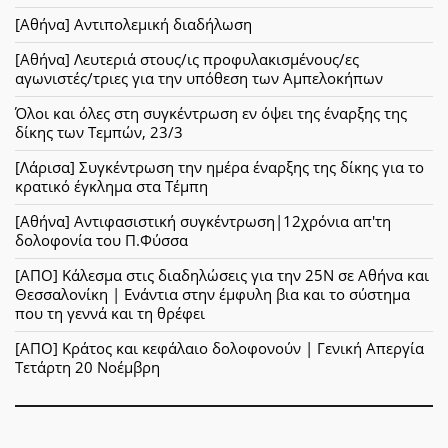
[Αθήνα] Αντιπολεμική διαδήλωση
[Αθήνα] Λευτεριά στους/ις προφυλακισμένους/ες
αγωνιστές/τριες για την υπόθεση των Αμπελοκήπων
Όλοι και όλες στη συγκέντρωση εν όψει της έναρξης της
δίκης των Τεμπών, 23/3
[Λάρισα] Συγκέντρωση την ημέρα έναρξης της δίκης για το
κρατικό έγκλημα στα Τέμπη
[Αθήνα] Αντιφασιστική συγκέντρωση|12χρόνια απ'τη
δολοφονία του Π.Φύσσα
[ΑΠΟ] Κάλεσμα στις διαδηλώσεις για την 25Ν σε Αθήνα και
Θεσσαλονίκη | Ενάντια στην έμφυλη βια και το σύστημα
που τη γεννά και τη θρέφει
[ΑΠΟ] Κράτος και κεφάλαιο δολοφονούν | Γενική Απεργία
Τετάρτη 20 Νοέμβρη