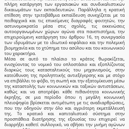
πλήρη κατάργηση των εργασιακών και συνδικαλιστικών
δικαιωμάτων των εκπαιδευτικών. Παράλληλα η κρατική
επίθεση στην τριτοβάθμια εκπαίδευση συνεχίζεται με τα
πειθαρχικά και τις επικείμενες διαγραφές φοιτητών, την
αστυνομοκρατία μέσα στις σχολές, τις εκκενώσεις
αυτοοργανωμένων χώρων αγώνα στα πανεπιστήμια, την
επιχειρούμενη κατάργηση του άρθρου 16, τη συνεργασία
των ιδρυμάτων με το ιδιωτικό κεφάλαιο και την πολεμική
βιομηχανία και το χτύπημα του ασύλου και του κοινωνικού
του χαρακτήρα.
Μέσα σε αυτό το πλαίσιο το κράτος θωρακίζεται,
ενισχύοντας το νομικό του οπλοστάσιο και εξοπλίζοντας
διαρκώς τους κατασταλτικούς του μηχανισμούς, στην
κατεύθυνση της προληπτικής αντιεξέγερσης και με στόχο
να επιβάλλει το φόβο, τη σιωπή και την εξατομίκευση μέσω
της καταστολής των κοινωνικών και ταξικών αντιστάσεων,
καθώς και να αποτρέψει κάθε πιθανότητα κοινωνικής
έκρηξης, σε μια περίοδο όπου η μεγάλη κοινωνική
πλειοψηφία βρίσκεται αντιμέτωπη με τις αναδιαρθρώσεις,
που την οδηγούν στην όλο και αγριότερη εκμετάλλευσή
της. Το κρατικό και καπιταλιστικό σύστημα στην
προσπάθεια διατήρησης της εξουσίας του επιχειρεί να
διαρρήξει καθετί συλλογικό, να σβήσει την μνήμη αγώνων