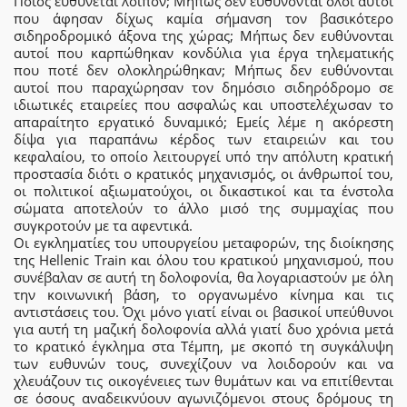
Ποιος ευθύνεται λοιπόν; Μήπως δεν ευθύνονται όλοι αυτοί
που άφησαν δίχως καμία σήμανση τον βασικότερο
σιδηροδρομικό άξονα της χώρας; Μήπως δεν ευθύνονται
αυτοί που καρπώθηκαν κονδύλια για έργα τηλεματικής
που ποτέ δεν ολοκληρώθηκαν; Μήπως δεν ευθύνονται
αυτοί που παραχώρησαν τον δημόσιο σιδηρόδρομο σε
ιδιωτικές εταιρείες που ασφαλώς και υποστελέχωσαν το
απαραίτητο εργατικό δυναμικό; Εμείς λέμε η ακόρεστη
δίψα για παραπάνω κέρδος των εταιρειών και του
κεφαλαίου, το οποίο λειτουργεί υπό την απόλυτη κρατική
προστασία διότι ο κρατικός μηχανισμός, οι άνθρωποί του,
οι πολιτικοί αξιωματούχοι, οι δικαστικοί και τα ένστολα
σώματα αποτελούν το άλλο μισό της συμμαχίας που
συγκροτούν με τα αφεντικά.
Οι εγκληματίες του υπουργείου μεταφορών, της διοίκησης
της Hellenic Train και όλου του κρατικού μηχανισμού, που
συνέβαλαν σε αυτή τη δολοφονία, θα λογαριαστούν με όλη
την κοινωνική βάση, το οργανωμένο κίνημα και τις
αντιστάσεις του. Όχι μόνο γιατί είναι οι βασικοί υπεύθυνοι
για αυτή τη μαζική δολοφονία αλλά γιατί δυο χρόνια μετά
το κρατικό έγκλημα στα Τέμπη, με σκοπό τη συγκάλυψη
των ευθυνών τους, συνεχίζουν να λοιδορούν και να
χλευάζουν τις οικογένειες των θυμάτων και να επιτίθενται
σε όσους αναδεικνύουν αγωνιζόμενοι στους δρόμους τη