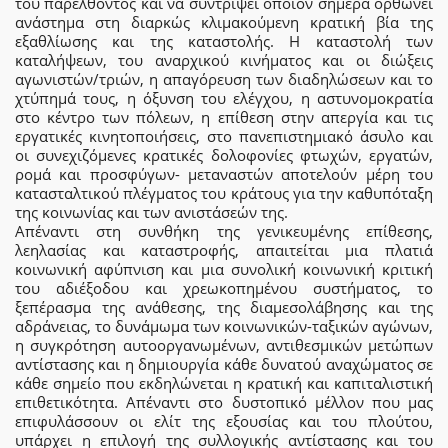
του παρελθόντος και να συντρίψει όποιον σήμερα ορθώνει
ανάστημα στη διαρκώς κλιμακούμενη κρατική βία της
εξαθλίωσης και της καταστολής. Η καταστολή των
καταλήψεων, του αναρχικού κινήματος και οι διώξεις
αγωνιστών/τριών, η απαγόρευση των διαδηλώσεων και το
χτύπημά τους, η όξυνση του ελέγχου, η αστυνομοκρατία
στο κέντρο των πόλεων, η επίθεση στην απεργία και τις
εργατικές κινητοποιήσεις, στο πανεπιστημιακό άσυλο και
οι συνεχιζόμενες κρατικές δολοφονίες φτωχών, εργατών,
ρομά και προσφύγων- μεταναστών αποτελούν μέρη του
κατασταλτικού πλέγματος του κράτους για την καθυπόταξη
της κοινωνίας και των ανιστάσεών της.
Απέναντι στη συνθήκη της γενικευμένης επίθεσης,
λεηλασίας και καταστροφής, απαιτείται μια πλατιά
κοινωνική αφύπνιση και μια συνολική κοινωνική κριτική
του αδιέξοδου και χρεωκοπημένου συστήματος, το
ξεπέρασμα της ανάθεσης, της διαμεσολάβησης και της
αδράνειας, το δυνάμωμα των κοινωνικών-ταξικών αγώνων,
η συγκρότηση αυτοοργανωμένων, αντιθεσμικών μετώπων
αντίστασης και η δημιουργία κάθε δυνατού αναχώματος σε
κάθε σημείο που εκδηλώνεται η κρατική και καπιταλιστική
επιθετικότητα. Απέναντι στο δυστοπικό μέλλον που μας
επιφυλάσσουν οι ελίτ της εξουσίας και του πλούτου,
υπάρχει η επιλογή της συλλογικής αντίστασης και του