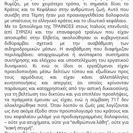
θυμίζει, με τον χειρότερο τρόπο, τι σημασία δίνει το
Κράτος και το Κεφάλαιο στην ανθρώπινη ζωή. Αυτό που
συνέβη στα Τέμπη ήταν μια προαναγγελθείσα δολοφονία
με υπαίτιους το ελληνικό κράτος και το ιδιωτικό κεφάλαιο.
Με το ξεπούλημα της ΤΡΑΙΝΟΣΕ στους Ιταλούς επενδυτές
(επί ΣΥΡΙΖΑ) και την επαναφορά τραίνων που είχαν
αποσυρθεί στην Ελβετία, ακολούθησαν οι κυβερνητικοί
διθύραμβοι σχετικά με την αναβάθμιση των
σιδηροδρομικών μέσων. Η αναβάθμιση που διαφήμιζαν
περιλαμβάνει: απαρχαιωμένα ή ανύπαρκτα συστήματα
συντήρησης και ελέγχου και υποστελέχωση του εργατικού
δυναμικού. Κι ενώ οι ίδιοι οι εργαζόμενοι είχαν
προειδοποιήσει μέσω δελτίων τύπου και εξωδίκων προς
τους αρμόδιους και είχαν κάνει αλλεπάλληλες
κινητοποιήσεις και απεργίες (οι οποίες κρίνονταν
παράνομες και καταχρηστικές από την αστική δικαιοσύνη),
για τη βελτίωση του δικτύου και για επιπλέον προσλήψεις,
τα πράγματα έμειναν ως είχαν, ενώ η σύμβαση 717 δεν
ολοκληρώθηκε ποτέ. Όταν λοιπόν οι ζωές μας λογίζονται
ως ένα ακόμα έξοδο στον προϋπολογισμό του κράτους και
του κεφαλαίου μιλάμε για προδιαγεγραμμένες δολοφονίες
– ούτε για ατυχήματα, ούτε για “ανθρώπινα λάθη’’, ούτε για
“κακή στιγμή’’.