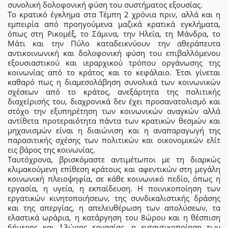
συνολική δολοφονική φύση του συστήματος εξουσίας.
Το κρατικό έγκλημα στα Τέμπη 2 χρόνια πριν, αλλά και η
εμπειρία από προηγούμενα μαζικά κρατικά εγκλήματα,
όπως στη Ρικομέξ, το Σάμινα, την Ηλεία, τη Μάνδρα, το
Μάτι και την Πύλο καταδεικνύουν την αθεράπευτα
αντικοινωνική και δολοφονική φύση του επιβαλλόμενου
εξουσιαστικού και ιεραρχικού τρόπου οργάνωσης της
κοινωνίας από το κράτος και το κεφάλαιο. Έτσι γίνεται
καθαρό πως η διαμεσολάβηση συνολικά των κοινωνικών
σχέσεων από το κράτος, ανεξάρτητα της πολιτικής
διαχείρισής του, διαχρονικά δεν έχει προσανατολισμό και
στόχο την εξυπηρέτηση των κοινωνικών αναγκών αλλά
αντίθετα προτεραιότητα πάντα των κρατικών θεσμών και
μηχανισμών είναι η διαιώνιση και η αναπαραγωγή της
παρασιτικής σχέσης των πολιτικών και οικονομικών ελίτ
εις βάρος της κοινωνίας.
Ταυτόχρονα, βρισκόμαστε αντιμέτωποι με τη διαρκώς
κλιμακούμενη επίθεση κράτους και αφεντικών στη μεγάλη
κοινωνική πλειοψηφία, σε κάθε κοινωνικό πεδίο, όπως η
εργασία, η υγεία, η εκπαίδευση. Η ποινικοποίηση των
εργατικών κινητοποιήσεων, της συνδικαλιστικής δράσης
και της απεργίας, η απελευθέρωση των απολύσεων, τα
ελαστικά ωράρια, η κατάργηση του 8ώρου και η θέσπιση
6ήμερης και 13ώρης εργασίας, η ενταντικοποίηση των