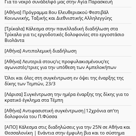
Για το νεκρό συνάδελφό μας στην Αγία Παρασκευή
[Αθήνα] Πρόγραμμα 8ου Ελευθεριακού Φεστιβάλ
Κοινωνικής, Ταξικής και Διεθνιστικής Αλληλεγγύης
[Τρίκαλα] Κάλεσμα στην πανελλαδική διαδήλωση στα
Τρίκαλα για τις εργοδοτικές δολοφονίες στο εργοστάσιο
Βιολάντα
[Αθήνα] Αντιπολεμική διαδήλωση
[Αθήνα] Λευτεριά στους/ις προφυλακισμένους/ες
αγωνιστές/τριες για την υπόθεση των Αμπελοκήπων
Όλοι και όλες στη συγκέντρωση εν όψει της έναρξης της
δίκης των Τεμπών, 23/3
[Λάρισα] Συγκέντρωση την ημέρα έναρξης της δίκης για το
κρατικό έγκλημα στα Τέμπη
[Αθήνα] Αντιφασιστική συγκέντρωση|12χρόνια απ'τη
δολοφονία του Π.Φύσσα
[ΑΠΟ] Κάλεσμα στις διαδηλώσεις για την 25Ν σε Αθήνα και
Θεσσαλονίκη | Ενάντια στην έμφυλη βια και το σύστημα