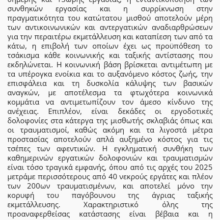
συνθηκών εργασίας και η συρρίκνωση στην
πραγματικότητα του κατώτατου μισθού αποτελούν μέρη
των αντικοινωνικών και αντεργατικών αναδιαρθρώσεων
για την περαιτέρω εκμετάλλευση και καταπίεση των από τα
κάτω, η επιβολή των οποίων έχει ως προϋπόθεση το
τσάκισμα κάθε κοινωνικής και ταξικής αντίστασης που
εκδηλώνεται. Η κοινωνική βάση βρίσκεται αντιμέτωπη με
τα υπέρογκα ενοίκια και το αυξανόμενο κόστος ζωής, την
επισφάλεια και τη δυσκολία κάλυψης των βασικών
αναγκών, με αποτέλεσμα τα φτωχότερα κοινωνικά
κομμάτια να αντιμετωπίζουν τον άμεσο κίνδυνο της
ανέχειας. Επιπλέον, είναι δεκάδες οι εργοδοτικές
δολοφονίες στα κάτεργα της μισθωτής σκλαβιάς όπως και
οι τραυματισμοί, καθώς ακόμη και τα λιγοστά μέτρα
προστασίας αποτελούν απλά αυξημένο κόστος για τις
τσέπες των αφεντικών. Η εγκληματική συνθήκη των
καθημερινών εργατικών δολοφονιών και τραυματισμών
είναι τόσο τραγικά εμφανής, όπου από τις αρχές του 2025
μετράμε περισσότερους από 40 νεκρούς εργάτες και πλέον
των 200ων τραυματισμένων, και αποτελεί μόνο την
κορυφή του παγόβουνου της άγριας ταξικής
εκμετάλλευσης. Χαρακτηριστικό όλης της
προαναφερθείσας κατάστασης είναι βέβαια και η