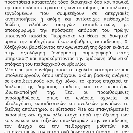
προσπάθεια καταστολής τόσο διοικητικά όσο και ποινικά
της οποιασδήποτε εργατικής κινητοποίησης με απολύσεις
εργαζομένων που συμμετέχουν σε απεργιακές
κινητοποιήσεις ή ακόμη και αντίστοιχες πειθαρχικές
διώξεις χιλιάδων απεργών εκπαιδευτικών, με
αποκορύφωμα την πρόσφατη απόφαση του πρώην
υπουργού παιδείας Πιερρακάκη να θέσει σε δυνητική
αργία την καθηγήτρια δευτεροβάθμιας εκπαίδευσης Χ.
Χότζογλου, βαφτίζοντας την αγωνιστική της δράση ενάντια
στην αξιολόγηση “ανάρμοστη συμπεριφορά εντός
υπηρεσίας” και παρακάμπτοντας την ομόφωνη αθωωτική
απόφαση του πειθαρχικού συμβουλίου.
Μέσα σε μια συνθήκη όπου τα σχολεία καταρρέουν και
υπολειτουργούν, όπου υπάρχουν ακόμη βασικές ανάγκες
σε εκπαιδευτικούς -και όχι μόνο-, το κράτος επιχειρεί τη
διάλυση της δημόσιας παιδείας και την περαιτέρω
ιδιωτικοποίησή της. Έτσι οι προωθούμενες
αναδιαρθρώσεις, όπως τα ωνάσεια σχολεία, οι
αξιολογήσεις εκπαιδευτικών και σχολικών μονάδων, το
διεθνές απολυτήριο, οι εξετάσεις Pisa και επαγγελματικές
ακαδημίες δεν έχουν άλλο στόχο παρά την όξυνση των
κοινωνικών και ταξικών αποκλεισμών στην εκπαίδευση,
τον έλεγχο και την πειθάρχηση μαθητών και
εκπαιδευτικών, την καταστολή όσων αντιστέκονται και την