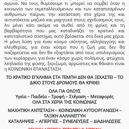
αγώνα. Να τους θυμίσουμε τι μπορεί να συμβεί όταν η
κοινωνία των εκμεταλλευόμενων και των καταπιεσμένων
ανθρώπων παίρνει την κατάσταση στα χέρια της και
αντιστέκεται μαζικά και μαχητικά στους σχεδιασμούς τους.
Αν μένει κάτι ακόμα να σωθεί από τη φρίκη και τη
βαρβαρότητα που μας καταδικάζει το κρατικό και
καπιταλιστικό σύστημα, αυτό βρίσκεται στα δικά μας χέρια.
Η μόνη λύση για έναν κόσμο ισότητας, αλληλεγγύης και
ελευθερίας, για έναν κόσμο που η ζωή μας δεν θα
παζαρεύεται και δεν θα εξαρτάται από τους υπολογισμούς
των κυρίαρχων, για έναν κόσμο χωρίς πολέμους, φτώχεια,
λεηλασία της φύσης, ξεριζωμό, αρρώστιες και θάνατο είναι
η ΚΟΙΝΩΝΙΚΗ ΕΠΑΝΑΣΤΑΣΗ.
ΤΟ ΚΡΑΤΙΚΟ ΕΓΚΛΗΜΑ ΣΤΑ ΤΕΜΠΗ ΔΕΝ ΘΑ ΞΕΧΑΣΤΕΙ – ΤΟ
ΔΙΚΙΟ ΣΤΟΥΣ ΔΡΟΜΟΥΣ ΘΑ ΚΡΙΘΕΙ
ΟΛΑ ΓΙΑ ΟΛΟΥΣ
Υγεία – Παιδεία – Τροφή – Στέγαση – Μεταφορές
ΟΛΑ ΣΤΑ ΧΕΡΙΑ ΤΗΣ ΚΟΙΝΩΝΙΑΣ
ΜΑΧΗΤΙΚΗ ΑΝΤΙΣΤΑΣΗ – ΚΟΙΝΩΝΙΚΗ ΑΥΤΟΟΡΓΑΝΩΣΗ –
ΤΑΞΙΚΗ ΑΛΛΗΛΕΓΓΥΗ
ΚΑΤΑΛΗΨΕΙΣ – ΑΠΕΡΓΙΕΣ – ΣΥΝΕΛΕΥΣΕΙΣ – ΔΙΑΔΗΛΩΣΕΙΣ