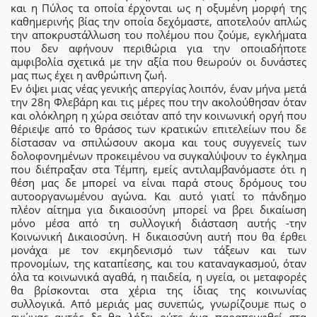
και η Πύλος τα οποία έρχονται ως η οξυμένη μορφή της
καθημερινής βίας την οποία δεχόμαστε, αποτελούν απλώς
την αποκρυστάλλωση του πολέμου που ζούμε, εγκλήματα
που δεν αφήνουν περιθώρια για την οποιαδήποτε
αμφιβολία σχετικά με την αξία που θεωρούν οι δυνάστες
μας πως έχει η ανθρώπινη ζωή.
Εν όψει μιας νέας γενικής απεργίας λοιπόν, έναν μήνα μετά
την 28η Φλεβάρη και τις μέρες που την ακολούθησαν όταν
και ολόκληρη η χώρα σειόταν από την κοινωνική οργή που
θέριεψε από το θράσος των κρατικών επιτελείων που δε
δίστασαν να σπιλώσουν ακομα και τους συγγενείς των
δολοφονημένων προκειμένου να συγκαλύψουν το έγκλημα
που διέπραξαν στα Τέμπη, εμείς αντιλαμβανόμαστε ότι η
θέση μας δε μπορεί να είναι παρά στους δρόμους του
αυτοοργανωμένου αγώνα. Και αυτό γιατί το πάνδημο
πλέον αίτημα για δικαιοσύνη μπορεί να βρει δικαίωση
μόνο μέσα από τη συλλογική διάσταση αυτής -την
Κοινωνική Δικαιοσύνη. Η δικαιοσύνη αυτή που θα έρθει
μονάχα με τον εκμηδενισμό των τάξεων και των
προνομίων, της καταπίεσης, και του καταναγκασμού, όταν
όλα τα κοινωνικά αγαθά, η παιδεία, η υγεία, οι μεταφορές
θα βρίσκονται στα χέρια της ίδιας της κοινωνίας
συλλογικά. Από μεριάς μας συνεπώς, γνωρίζουμε πως ο