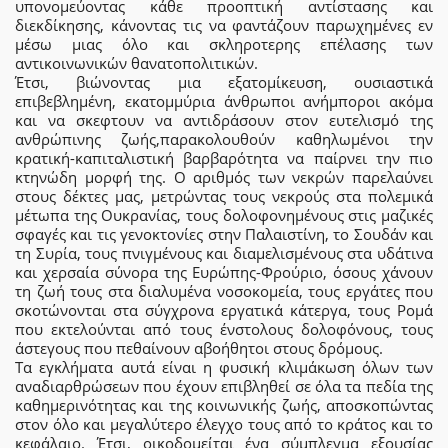
υπονομεύοντας κάθε προοπτική αντίστασης και
διεκδίκησης, κάνοντας τις να φαντάζουν παρωχημένες εν
μέσω μιας όλο και σκληροτερης επέλασης των
αντικοινωνικών θανατοπολιτικών.
Έτσι, βιώνοντας μια εξατομίκευση, ουσιαστικά
επιβεβλημένη, εκατομμύρια άνθρωποι ανήμποροι ακόμα
και να σκεφτουν να αντιδράσουν στον ευτελισμό της
ανθρώπινης ζωής,παρακολουθούν καθηλωμένοι την
κρατική-καπιταλιστική βαρβαρότητα να παίρνει την πιο
κτηνώδη μορφή της. Ο αριθμός των νεκρών παρελαύνει
στους δέκτες μας, μετρώντας τους νεκρούς στα πολεμικά
μέτωπα της Ουκρανίας, τους δολοφονημένους στις μαζικές
σφαγές και τις γενοκτονίες στην Παλαιστίνη, το Σουδάν και
τη Συρία, τους πνιγμένους και διαμελισμένους στα υδάτινα
και χερσαία σύνορα της Ευρώπης-Φρούριο, όσους χάνουν
τη ζωή τους στα διαλυμένα νοσοκομεία, τους εργάτες που
σκοτώνονται στα σύγχρονα εργατικά κάτεργα, τους Ρομά
που εκτελούνται από τους ένστολους δολοφόνους, τους
άστεγους που πεθαίνουν αβοήθητοι στους δρόμους.
Τα εγκλήματα αυτά είναι η φυσική κλιμάκωση όλων των
αναδιαρθρώσεων που έχουν επιβληθεί σε όλα τα πεδία της
καθημερινότητας και της κοινωνικής ζωής, αποσκοπώντας
στον όλο και μεγαλύτερο έλεγχο τους από το κράτος και το
κεφάλαιο. Έτσι, οικοδομείται ένα σύμπλεγμα εξουσίας