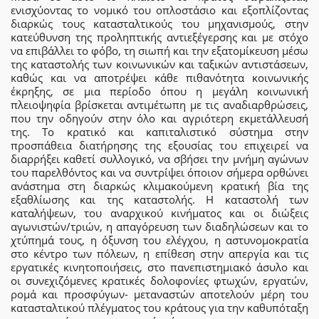
ενισχύοντας το νομικό του οπλοστάσιο και εξοπλίζοντας
διαρκώς τους κατασταλτικούς του μηχανισμούς, στην
κατεύθυνση της προληπτικής αντιεξέγερσης και με στόχο
να επιβάλλει το φόβο, τη σιωπή και την εξατομίκευση μέσω
της καταστολής των κοινωνικών και ταξικών αντιστάσεων,
καθώς και να αποτρέψει κάθε πιθανότητα κοινωνικής
έκρηξης, σε μια περίοδο όπου η μεγάλη κοινωνική
πλειοψηφία βρίσκεται αντιμέτωπη με τις αναδιαρθρώσεις,
που την οδηγούν στην όλο και αγριότερη εκμετάλλευσή
της. Το κρατικό και καπιταλιστικό σύστημα στην
προσπάθεια διατήρησης της εξουσίας του επιχειρεί να
διαρρήξει καθετί συλλογικό, να σβήσει την μνήμη αγώνων
του παρελθόντος και να συντρίψει όποιον σήμερα ορθώνει
ανάστημα στη διαρκώς κλιμακούμενη κρατική βία της
εξαθλίωσης και της καταστολής. Η καταστολή των
καταλήψεων, του αναρχικού κινήματος και οι διώξεις
αγωνιστών/τριών, η απαγόρευση των διαδηλώσεων και το
χτύπημά τους, η όξυνση του ελέγχου, η αστυνομοκρατία
στο κέντρο των πόλεων, η επίθεση στην απεργία και τις
εργατικές κινητοποιήσεις, στο πανεπιστημιακό άσυλο και
οι συνεχιζόμενες κρατικές δολοφονίες φτωχών, εργατών,
ρομά και προσφύγων- μεταναστών αποτελούν μέρη του
κατασταλτικού πλέγματος του κράτους για την καθυπόταξη