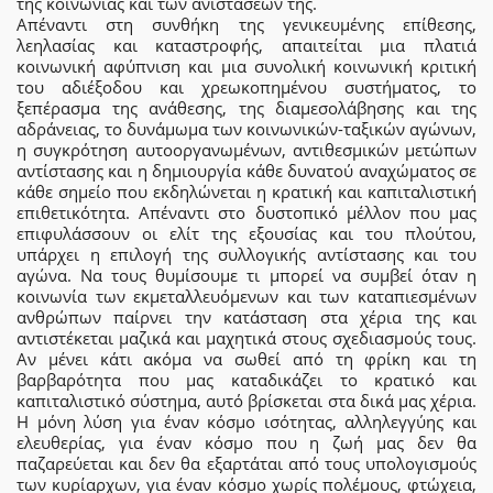
της κοινωνίας και των ανιστάσεών της.
Απέναντι στη συνθήκη της γενικευμένης επίθεσης,
λεηλασίας και καταστροφής, απαιτείται μια πλατιά
κοινωνική αφύπνιση και μια συνολική κοινωνική κριτική
του αδιέξοδου και χρεωκοπημένου συστήματος, το
ξεπέρασμα της ανάθεσης, της διαμεσολάβησης και της
αδράνειας, το δυνάμωμα των κοινωνικών-ταξικών αγώνων,
η συγκρότηση αυτοοργανωμένων, αντιθεσμικών μετώπων
αντίστασης και η δημιουργία κάθε δυνατού αναχώματος σε
κάθε σημείο που εκδηλώνεται η κρατική και καπιταλιστική
επιθετικότητα. Απέναντι στο δυστοπικό μέλλον που μας
επιφυλάσσουν οι ελίτ της εξουσίας και του πλούτου,
υπάρχει η επιλογή της συλλογικής αντίστασης και του
αγώνα. Να τους θυμίσουμε τι μπορεί να συμβεί όταν η
κοινωνία των εκμεταλλευόμενων και των καταπιεσμένων
ανθρώπων παίρνει την κατάσταση στα χέρια της και
αντιστέκεται μαζικά και μαχητικά στους σχεδιασμούς τους.
Αν μένει κάτι ακόμα να σωθεί από τη φρίκη και τη
βαρβαρότητα που μας καταδικάζει το κρατικό και
καπιταλιστικό σύστημα, αυτό βρίσκεται στα δικά μας χέρια.
Η μόνη λύση για έναν κόσμο ισότητας, αλληλεγγύης και
ελευθερίας, για έναν κόσμο που η ζωή μας δεν θα
παζαρεύεται και δεν θα εξαρτάται από τους υπολογισμούς
των κυρίαρχων, για έναν κόσμο χωρίς πολέμους, φτώχεια,