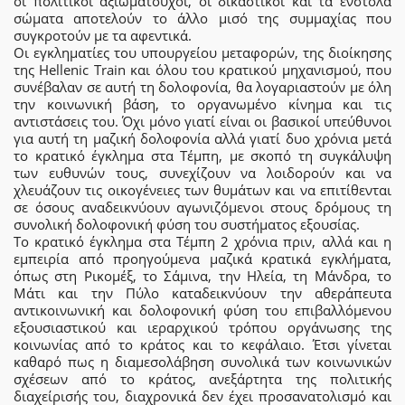
οι πολιτικοί αξιωματούχοι, οι δικαστικοί και τα ένστολα
σώματα αποτελούν το άλλο μισό της συμμαχίας που
συγκροτούν με τα αφεντικά.
Οι εγκληματίες του υπουργείου μεταφορών, της διοίκησης
της Hellenic Train και όλου του κρατικού μηχανισμού, που
συνέβαλαν σε αυτή τη δολοφονία, θα λογαριαστούν με όλη
την κοινωνική βάση, το οργανωμένο κίνημα και τις
αντιστάσεις του. Όχι μόνο γιατί είναι οι βασικοί υπεύθυνοι
για αυτή τη μαζική δολοφονία αλλά γιατί δυο χρόνια μετά
το κρατικό έγκλημα στα Τέμπη, με σκοπό τη συγκάλυψη
των ευθυνών τους, συνεχίζουν να λοιδορούν και να
χλευάζουν τις οικογένειες των θυμάτων και να επιτίθενται
σε όσους αναδεικνύουν αγωνιζόμενοι στους δρόμους τη
συνολική δολοφονική φύση του συστήματος εξουσίας.
Το κρατικό έγκλημα στα Τέμπη 2 χρόνια πριν, αλλά και η
εμπειρία από προηγούμενα μαζικά κρατικά εγκλήματα,
όπως στη Ρικομέξ, το Σάμινα, την Ηλεία, τη Μάνδρα, το
Μάτι και την Πύλο καταδεικνύουν την αθεράπευτα
αντικοινωνική και δολοφονική φύση του επιβαλλόμενου
εξουσιαστικού και ιεραρχικού τρόπου οργάνωσης της
κοινωνίας από το κράτος και το κεφάλαιο. Έτσι γίνεται
καθαρό πως η διαμεσολάβηση συνολικά των κοινωνικών
σχέσεων από το κράτος, ανεξάρτητα της πολιτικής
διαχείρισής του, διαχρονικά δεν έχει προσανατολισμό και