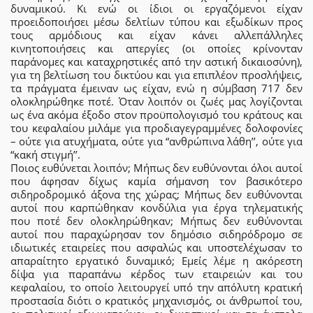
δυναμικού. Κι ενώ οι ίδιοι οι εργαζόμενοι είχαν
προειδοποιήσει μέσω δελτίων τύπου και εξωδίκων προς
τους αρμόδιους και είχαν κάνει αλλεπάλληλες
κινητοποιήσεις και απεργίες (οι οποίες κρίνονταν
παράνομες και καταχρηστικές από την αστική δικαιοσύνη),
για τη βελτίωση του δικτύου και για επιπλέον προσλήψεις,
τα πράγματα έμειναν ως είχαν, ενώ η σύμβαση 717 δεν
ολοκληρώθηκε ποτέ. Όταν λοιπόν οι ζωές μας λογίζονται
ως ένα ακόμα έξοδο στον προϋπολογισμό του κράτους και
του κεφαλαίου μιλάμε για προδιαγεγραμμένες δολοφονίες
– ούτε για ατυχήματα, ούτε για “ανθρώπινα λάθη’’, ούτε για
“κακή στιγμή’’.
Ποιος ευθύνεται λοιπόν; Μήπως δεν ευθύνονται όλοι αυτοί
που άφησαν δίχως καμία σήμανση τον βασικότερο
σιδηροδρομικό άξονα της χώρας; Μήπως δεν ευθύνονται
αυτοί που καρπώθηκαν κονδύλια για έργα τηλεματικής
που ποτέ δεν ολοκληρώθηκαν; Μήπως δεν ευθύνονται
αυτοί που παραχώρησαν τον δημόσιο σιδηρόδρομο σε
ιδιωτικές εταιρείες που ασφαλώς και υποστελέχωσαν το
απαραίτητο εργατικό δυναμικό; Εμείς λέμε η ακόρεστη
δίψα για παραπάνω κέρδος των εταιρειών και του
κεφαλαίου, το οποίο λειτουργεί υπό την απόλυτη κρατική
προστασία διότι ο κρατικός μηχανισμός, οι άνθρωποί του,