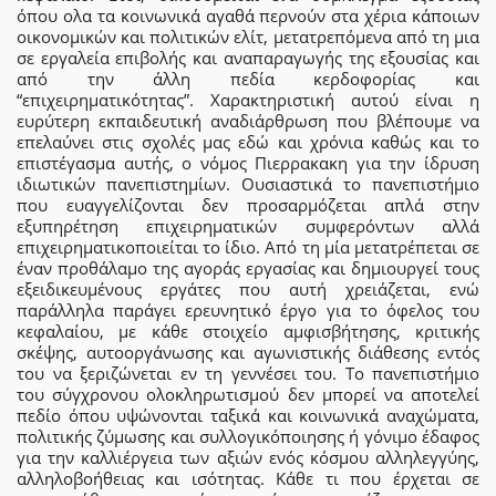
όπου ολα τα κοινωνικά αγαθά περνούν στα χέρια κάποιων
οικονομικών και πολιτικών ελίτ, μετατρεπόμενα από τη μια
σε εργαλεία επιβολής και αναπαραγωγής της εξουσίας και
από την άλλη πεδία κερδοφορίας και
“επιχειρηματικότητας”. Χαρακτηριστική αυτού είναι η
ευρύτερη εκπαιδευτική αναδιάρθρωση που βλέπουμε να
επελαύνει στις σχολές μας εδώ και χρόνια καθώς και το
επιστέγασμα αυτής, ο νόμος Πιερρακακη για την ίδρυση
ιδιωτικών πανεπιστημίων. Ουσιαστικά το πανεπιστήμιο
που ευαγγελίζονται δεν προσαρμόζεται απλά στην
εξυπηρέτηση επιχειρηματικών συμφερόντων αλλά
επιχειρηματικοποιείται το ίδιο. Από τη μία μετατρέπεται σε
έναν προθάλαμο της αγοράς εργασίας και δημιουργεί τους
εξειδικευμένους εργάτες που αυτή χρειάζεται, ενώ
παράλληλα παράγει ερευνητικό έργο για το όφελος του
κεφαλαίου, με κάθε στοιχείο αμφισβήτησης, κριτικής
σκέψης, αυτοοργάνωσης και αγωνιστικής διάθεσης εντός
του να ξεριζώνεται εν τη γεννέσει του. Το πανεπιστήμιο
του σύγχρονου ολοκληρωτισμού δεν μπορεί να αποτελεί
πεδίο όπου υψώνονται ταξικά και κοινωνικά αναχώματα,
πολιτικής ζύμωσης και συλλογικόποιησης ή γόνιμο έδαφος
για την καλλιέργεια των αξιών ενός κόσμου αλληλεγγύης,
αλληλοβοήθειας και ισότητας. Κάθε τι που έρχεται σε