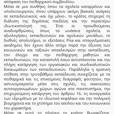
απόφαση του πειθαρχικού συμβουλίου.
Μέσα σε μια συνθήκη όπου τα σχολεία καταρρέουν και
υπολειτουργούν, όπου υπάρχουν ακόμη βασικές ανάγκες
σε εκπαιδευτικούς -και όχι μόνο-, το κράτος επιχειρεί τη
διάλυση της δημόσιας παιδείας και την περαιτέρω
ιδιωτικοποίησή της. Έτσι οι προωθούμενες
αναδιαρθρώσεις, όπως τα ωνάσεια σχολεία, οι
αξιολογήσεις εκπαιδευτικών και σχολικών μονάδων, το
διεθνές απολυτήριο, οι εξετάσεις Pisa και επαγγελματικές
ακαδημίες δεν έχουν άλλο στόχο παρά την όξυνση των
κοινωνικών και ταξικών αποκλεισμών στην εκπαίδευση,
τον έλεγχο και την πειθάρχηση μαθητών και
εκπαιδευτικών, την καταστολή όσων αντιστέκονται και την
πλήρη κατάργηση των εργασιακών και συνδικαλιστικών
δικαιωμάτων των εκπαιδευτικών. Παράλληλα η κρατική
επίθεση στην τριτοβάθμια εκπαίδευση συνεχίζεται με τα
πειθαρχικά και τις επικείμενες διαγραφές φοιτητών, την
αστυνομοκρατία μέσα στις σχολές, τις εκκενώσεις
αυτοοργανωμένων χώρων αγώνα στα πανεπιστήμια, την
επιχειρούμενη κατάργηση του άρθρου 16, τη συνεργασία
των ιδρυμάτων με το ιδιωτικό κεφάλαιο και την πολεμική
βιομηχανία και το χτύπημα του ασύλου και του κοινωνικού
του χαρακτήρα.
Μέσα σε αυτό το πλαίσιο το κράτος θωρακίζεται,