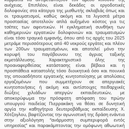
ανέχειας. Επιπλέον, είναι δεκάδες οι εργοδοτικές
δολοφονίες στα κάτεργα της μισθωτής σκλαβιάς όπως και
οι τραυματισμοί, καθώς ακόμη και τα λιγοστά μέτρα
προστασίας αποτελούν απλά αυξημένο κόστος για τις
τσέπες των αφεντικών. Η εγκληματική συνθήκη των
καθημερινών εργατικών δολοφονιών και τραυματισμών
είναι τόσο τραγικά εμφανής, όπου από τις αρχές του 2025
μετράμε περισσότερους από 40 νεκρούς εργάτες και πλέον
των 200ων τραυματισμένων, και αποτελεί μόνο την
κορυφή του παγόβουνου της άγριας ταξικής
εκμετάλλευσης. Χαρακτηριστικό όλης της
προαναφερθείσας κατάστασης είναι βέβαια και η
προσπάθεια καταστολής τόσο διοικητικά όσο και ποινικά
της οποιασδήποτε εργατικής κινητοποίησης με απολύσεις
εργαζομένων που συμμετέχουν σε απεργιακές
κινητοποιήσεις ή ακόμη και αντίστοιχες πειθαρχικές
διώξεις χιλιάδων απεργών εκπαιδευτικών, με
αποκορύφωμα την πρόσφατη απόφαση του πρώην
υπουργού παιδείας Πιερρακάκη να θέσει σε δυνητική
αργία την καθηγήτρια δευτεροβάθμιας εκπαίδευσης Χ.
Χότζογλου, βαφτίζοντας την αγωνιστική της δράση ενάντια
στην αξιολόγηση “ανάρμοστη συμπεριφορά εντός
υπηρεσίας” και παρακάμπτοντας την ομόφωνη αθωωτική