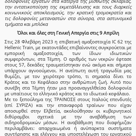
δολοφονίες εργατών στα κάτεργα της μισθωτής σκλαβιάς,
την εντατικοποίηση της εκμετάλλευσης και τους διαρκείς
κοινωνικούς αποκλεισμούς, την κρατική τρομοκρατία και
τις δολοφονίες μεταναστών στα σύνορα, στα αστυνομικά
τμήματα και μπλόκα
Όλοι και όλες στη Γενική Απεργία στις 9 Απρίλη
Στις 28 Φλεβάρη 2023 η επιβατική αμαξοστοιχία ΙC 62 της
Hellenic Train, με εκατοντάδες επιβαίνοντες συγκρούεται με
εμπορική αμαξοστοιχία, των ίδιων ιδιωτικών
συμφερόντων, στα Τέμπη. Ο αριθμός των νεκρών έφτασε
στους 57, δεκάδες τραυματίστηκαν ενώ ακόμα και σήμερα
υπάρχουν αγνοούμενοι. Η ανείπωτη αυτή τραγωδία μας
θυμίζει, με τον χειρότερο τρόπο, τι σημασία δίνει το
Κράτος και το Κεφάλαιο στην ανθρώπινη ζωή. Αυτό που
συνέβη στα Τέμπη ήταν μια προαναγγελθείσα δολοφονία
με υπαίτιους το ελληνικό κράτος και το ιδιωτικό κεφάλαιο.
Με το ξεπούλημα της ΤΡΑΙΝΟΣΕ στους Ιταλούς επενδυτές
(επί ΣΥΡΙΖΑ) και την επαναφορά τραίνων που είχαν
αποσυρθεί στην Ελβετία, ακολούθησαν οι κυβερνητικοί
διθύραμβοι σχετικά με την αναβάθμιση των
σιδηροδρομικών μέσων. Η αναβάθμιση που διαφήμιζαν
περιλαμβάνει: απαρχαιωμένα ή ανύπαρκτα συστήματα
συντήρησης και ελέγχου και υποστελέχωση του εργατικού