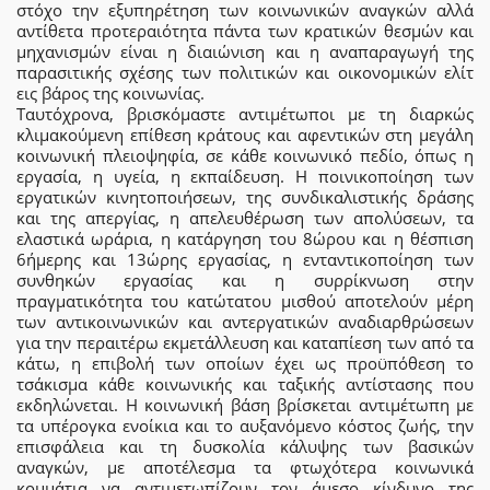
στόχο την εξυπηρέτηση των κοινωνικών αναγκών αλλά
αντίθετα προτεραιότητα πάντα των κρατικών θεσμών και
μηχανισμών είναι η διαιώνιση και η αναπαραγωγή της
παρασιτικής σχέσης των πολιτικών και οικονομικών ελίτ
εις βάρος της κοινωνίας.
Ταυτόχρονα, βρισκόμαστε αντιμέτωποι με τη διαρκώς
κλιμακούμενη επίθεση κράτους και αφεντικών στη μεγάλη
κοινωνική πλειοψηφία, σε κάθε κοινωνικό πεδίο, όπως η
εργασία, η υγεία, η εκπαίδευση. Η ποινικοποίηση των
εργατικών κινητοποιήσεων, της συνδικαλιστικής δράσης
και της απεργίας, η απελευθέρωση των απολύσεων, τα
ελαστικά ωράρια, η κατάργηση του 8ώρου και η θέσπιση
6ήμερης και 13ώρης εργασίας, η ενταντικοποίηση των
συνθηκών εργασίας και η συρρίκνωση στην
πραγματικότητα του κατώτατου μισθού αποτελούν μέρη
των αντικοινωνικών και αντεργατικών αναδιαρθρώσεων
για την περαιτέρω εκμετάλλευση και καταπίεση των από τα
κάτω, η επιβολή των οποίων έχει ως προϋπόθεση το
τσάκισμα κάθε κοινωνικής και ταξικής αντίστασης που
εκδηλώνεται. Η κοινωνική βάση βρίσκεται αντιμέτωπη με
τα υπέρογκα ενοίκια και το αυξανόμενο κόστος ζωής, την
επισφάλεια και τη δυσκολία κάλυψης των βασικών
αναγκών, με αποτέλεσμα τα φτωχότερα κοινωνικά
κομμάτια να αντιμετωπίζουν τον άμεσο κίνδυνο της