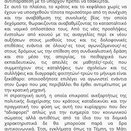
αντιπαράθεση με το υπάρχον πρέπει να τσακίζεται.
Σε αυτό το πλαίσιο, το κράτος και το κεφάλαιο χωρίς να
έχουν να υποσχεθούν τίποτα περισσότερο από τη συνέχιση
και την αναβάθμιση της συνολικής βίας την οποία
δεχόμαστε, θωρακιζονται αναβαθμίζοντας το κατασταλτικό
και νομικό οπλοστάσιο τους. Από τις νέες προσλήψεις
ένστολων από κοινού με τις αναγγελίες περί εκ νέου
αυξήσεων στους μισθούς τους και τις δολοφονικές
επιθέσεις ενάντια σε όλους/-ες τους αγωνιζόμενους/-ες
στους δρόμους ως την επίθεση στη συνδικαλιστική δράση
και στο μέσο της απεργίας, τα πειθαρχικά των
εκπαιδευτικών, τις απειλές σε μαθητές/-τριές που
συμμετέχουν στις καταλήψεις των σχολείων και τις
συλλήψεις και διαγραφές φοιτητών/-τριών το μήνυμα είναι
ξεκάθαρο: οποιοσδήποτε επιλέγει να αγωνιστεί ενάντια
στον ζωφο που μας περιβάλλει θα έρθει αντιμέτωπος με
την κρατική μηχανή.
Η στρατηγική αυτή, η οποία επικρατεί ανεξαρτήτως της
πολιτικής διαχείρισης του κράτους καταδεικνύει και την
πραγματική του φύση ως αυτή του κυρίαρχου που δεν
“αδιαφορεί” απλώς για την ευημερία του κοινωνικού
σώματος αλλά αντιθέτως από τα ίδια του τα δομικά
χαρακτηριστικά δε θα μπορούσε παρά να δρα
αντικοινωνικά. Έτσι, εγκλήματα όπως τα Τέμπη, το Μάτι