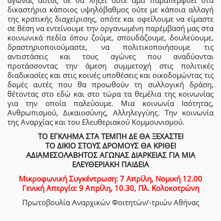
αγώνας αυτός δε θα λήξει ούτε άμα παραπεμφθεί στα
δικαστήρια κάποιος υψηλόβαθμος ούτε με κάποια αλλαγή
της κρατικής διαχείρισης, οπότε και οφείλουμε να είμαστε
σε θέση να εντείνουμε την οργανωμένη παρέμβασή μας στα
κοινωνικά πεδία όπου ζούμε, σπουδάζουμε, δουλεύουμε,
δραστηριοποιούμαστε, να πολιτικοποιήσουμε τις
αντιστάσεις και τους αγώνες που αναδύονται
προτάσσοντας την άμεση συμμετοχή στις πολιτικές
διαδικασίες και στις κοινές υποθέσεις και οικοδομώντας τις
δομές αυτές που θα προωθούν τη συλλογική δράση,
θέτοντας στο εδώ και στο τώρα τα θεμέλια της κοινωνίας
για την οποία παλεύουμε. Μια κοινωνία Ισότητας,
Ανθρωπισμού, Δικαιοσύνης, Αλληλεγγύης. Την κοινωνία
της Αναρχίας και του Ελευθεριακού Κομμουνισμού.
ΤΟ ΕΓΚΛΗΜΑ ΣΤΑ ΤΕΜΠΗ ΔΕ ΘΑ ΞΕΧΑΣΤΕΙ
ΤΟ ΔΙΚΙΟ ΣΤΟΥΣ ΔΡΟΜΟΥΣ ΘΑ ΚΡΙΘΕΙ
ΑΔΙΑΜΕΣΟΛΑΒΗΤΟΣ ΑΓΩΝΑΣ ΔΙΑΡΚΕΙΑΣ ΓΙΑ ΜΙΑ
ΕΛΕΥΘΕΡΙΑΚΗ ΠΑΙΔΕΙΑ
Μικροφωνική Συγκέντρωση: 7 Απρίλη, Νομική 12.00
Γενική Απεργία: 9 Απρίλη, 10.30, Πλ. Κολοκοτρώνη
Πρωτοβουλία Αναρχικών Φοιτητών/-τριών Αθήνας