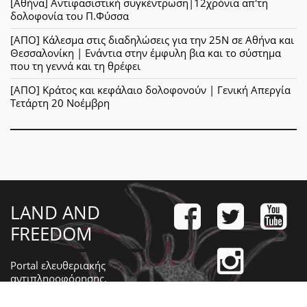
[Αθήνα] Αντιφασιστική συγκέντρωση|12χρόνια απ'τη
δολοφονία του Π.Φύσσα
[ΑΠΟ] Κάλεσμα στις διαδηλώσεις για την 25Ν σε Αθήνα και
Θεσσαλονίκη | Ενάντια στην έμφυλη βια και το σύστημα
που τη γεννά και τη θρέφει
[ΑΠΟ] Κράτος και κεφάλαιο δολοφονούν | Γενική Απεργία
Τετάρτη 20 Νοέμβρη
LAND AND
FREEDOM
Portal ελευθεριακής
αντιπληροφόρησης,
πρωτοβουλία της
συντακτικής ομάδας της