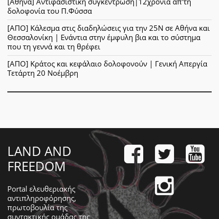
[Αθήνα] Αντιφασιστική συγκέντρωση|12χρόνια απ'τη
δολοφονία του Π.Φύσσα
[ΑΠΟ] Κάλεσμα στις διαδηλώσεις για την 25Ν σε Αθήνα και
Θεσσαλονίκη | Ενάντια στην έμφυλη βια και το σύστημα
που τη γεννά και τη θρέφει
[ΑΠΟ] Κράτος και κεφάλαιο δολοφονούν | Γενική Απεργία
Τετάρτη 20 Νοέμβρη
LAND AND
FREEDOM
Portal ελευθεριακής
αντιπληροφόρησης,
πρωτοβουλία της
συντακτικής ομάδας της