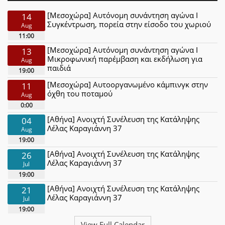
[Μεσοχώρα] Αυτόνομη συνάντηση αγώνα Ι
14
Συγκέντρωση, πορεία στην είσοδο του χωριού
Aug
11:00
[Μεσοχώρα] Αυτόνομη συνάντηση αγώνα Ι
13
Μικροφωνική παρέμβαση και εκδήλωση για
Aug
παιδιά
19:00
[Μεσοχώρα] Αυτοοργανωμένο κάμπινγκ στην
11
όχθη του ποταμού
Aug
0:00
[Αθήνα] Ανοιχτή Συνέλευση της Κατάληψης
04
Λέλας Καραγιάννη 37
Aug
19:00
[Αθήνα] Ανοιχτή Συνέλευση της Κατάληψης
26
Λέλας Καραγιάννη 37
Jul
19:00
[Αθήνα] Ανοιχτή Συνέλευση της Κατάληψης
21
Λέλας Καραγιάννη 37
Jul
19:00
View Full Calendar