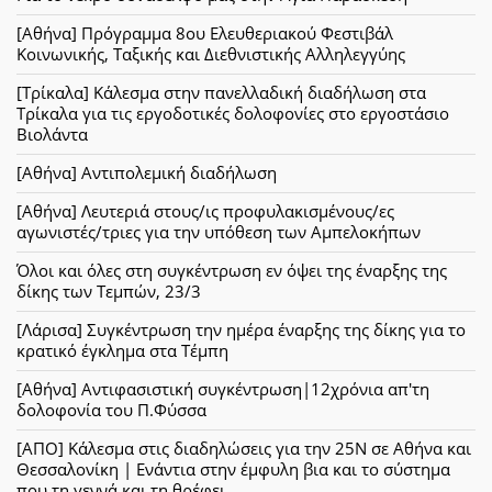
[Αθήνα] Πρόγραμμα 8ου Ελευθεριακού Φεστιβάλ
Κοινωνικής, Ταξικής και Διεθνιστικής Αλληλεγγύης
[Τρίκαλα] Κάλεσμα στην πανελλαδική διαδήλωση στα
Τρίκαλα για τις εργοδοτικές δολοφονίες στο εργοστάσιο
Βιολάντα
[Αθήνα] Αντιπολεμική διαδήλωση
[Αθήνα] Λευτεριά στους/ις προφυλακισμένους/ες
αγωνιστές/τριες για την υπόθεση των Αμπελοκήπων
Όλοι και όλες στη συγκέντρωση εν όψει της έναρξης της
δίκης των Τεμπών, 23/3
[Λάρισα] Συγκέντρωση την ημέρα έναρξης της δίκης για το
κρατικό έγκλημα στα Τέμπη
[Αθήνα] Αντιφασιστική συγκέντρωση|12χρόνια απ'τη
δολοφονία του Π.Φύσσα
[ΑΠΟ] Κάλεσμα στις διαδηλώσεις για την 25Ν σε Αθήνα και
Θεσσαλονίκη | Ενάντια στην έμφυλη βια και το σύστημα
που τη γεννά και τη θρέφει