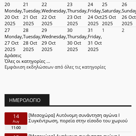
20
21
22
23
24
25
26
Monday,
Tuesday,
Wednesday,
Thursday,
Friday,
Saturday,
Sunda
20 Oct
21 Oct
22 Oct
23 Oct
24 Oct
25 Oct
26 Oct
2025
2025
2025
2025
2025
2025
2025
27
28
29
30
31
1
2
Monday,
Tuesday,
Wednesday,
Thursday,
Friday,
27 Oct
28 Oct
29 Oct
30 Oct
31 Oct
2025
2025
2025
2025
2025
Δράσεις
Όλες οι κατηγορίες ...
Εμφάνιση εκδηλώσεων από όλες τις κατηγορίες
ΗΜΕΡΟΛΌΓΙΟ
[Μεσοχώρα] Αυτόνομη συνάντηση αγώνα Ι
14
Συγκέντρωση, πορεία στην είσοδο του χωριού
Αυγ
11:00