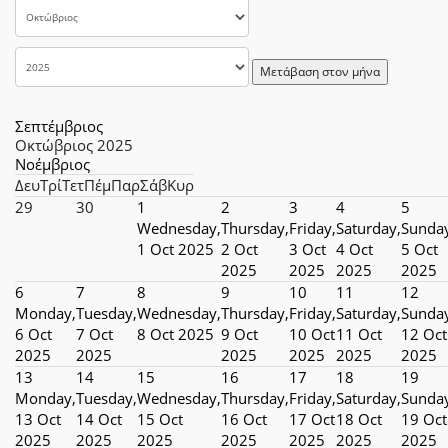
Μετάβαση στον μήνα
Σεπτέμβριος
Οκτώβριος 2025
Νοέμβριος
Δευ
Τρί
Τετ
Πέμ
Παρ
Σάβ
Κυρ
29
30
1
2
3
4
5
Wednesday,
Thursday,
Friday,
Saturday,
Sunda
1 Oct 2025
2 Oct
3 Oct
4 Oct
5 Oct
2025
2025
2025
2025
6
7
8
9
10
11
12
Monday,
Tuesday,
Wednesday,
Thursday,
Friday,
Saturday,
Sunda
6 Oct
7 Oct
8 Oct 2025
9 Oct
10 Oct
11 Oct
12 Oct
2025
2025
2025
2025
2025
2025
13
14
15
16
17
18
19
Monday,
Tuesday,
Wednesday,
Thursday,
Friday,
Saturday,
Sunda
13 Oct
14 Oct
15 Oct
16 Oct
17 Oct
18 Oct
19 Oct
2025
2025
2025
2025
2025
2025
2025