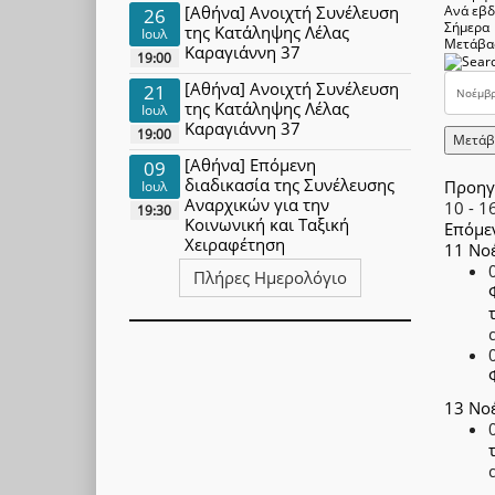
[Αθήνα] Ανοιχτή Συνέλευση
Ανά εβ
26
Σήμερα
της Κατάληψης Λέλας
Ιουλ
Μετάβα
Καραγιάννη 37
19:00
[Αθήνα] Ανοιχτή Συνέλευση
21
της Κατάληψης Λέλας
Ιουλ
Καραγιάννη 37
19:00
Μετάβ
[Αθήνα] Επόμενη
09
διαδικασία της Συνέλευσης
Προηγ
Ιουλ
Αναρχικών για την
10 - 1
19:30
Κοινωνική και Ταξική
Επόμε
Χειραφέτηση
11 Νο
Πλήρες Ημερολόγιο
13 Νο