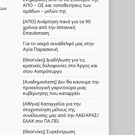
ΑΠΟ – ΟΣ και τοποθετήσεις των
των
ομάδων – μελών της
[ΑΠΟ] Ανάρτηση πανό για τα 90
χρόνια από την Ισπανική
Επανάσταση
Για το νεκρό συνάδελφό μας στην
Αγία Παρασκευή
[Θεσ/νίκη] Διαδήλωση για τις
κρατικές δολοφονίες στο Άργος και
στον Ασπρόπυργο
[Αναδημοσίεση] Δεν θα κανουμε την
προεκλογική γαρνιτούρα μιας
κυβέρνησης που καταρρέει
[Αθήνα] Καταγγελία για την
στοχοποίηση μέλους της
συνέλευσης μας από την ΛΑΕ/ΑΡΑΣ/
ΕΑΑΚ στο ΠΑ.ΠΕΙ.
[Θεσ/νίκη] Συγκέντρωση