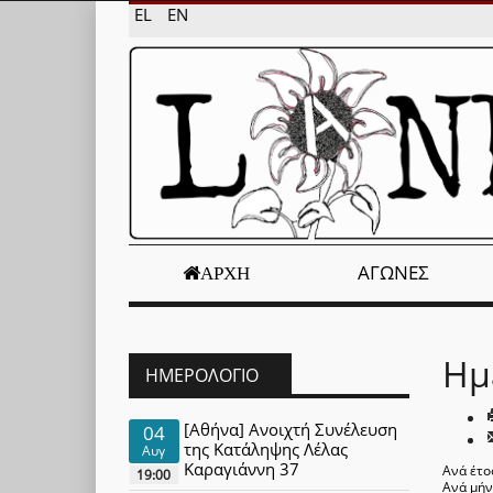
EL
EN
ΑΓΏΝΕΣ
ΑΡΧΉ
Ημ
ΗΜΕΡΟΛΌΓΙΟ
[Αθήνα] Ανοιχτή Συνέλευση
04
της Κατάληψης Λέλας
Αυγ
Καραγιάννη 37
Ανά έτο
19:00
Ανά μή