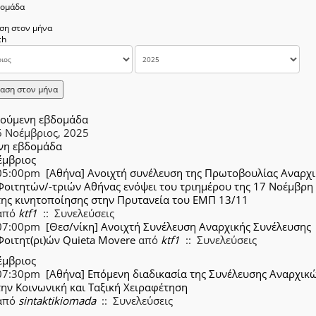
δομάδα
ση στον μήνα
αση στον μήνα
ούμενη εβδομάδα
6 Νοέμβριος, 2025
νη εβδομάδα
έμβριος
05:00pm
[Αθήνα] Ανοιχτή συνέλευση της Πρωτοβουλίας Αναρχ
Φοιτητών/-τριών Αθήνας ενόψει του τριημέρου της 17 Νοέμβρη 
της κινητοποίησης στην Πρυτανεία του ΕΜΠ 13/11
από
ktf1
:: Συνελεύσεις
07:00pm
[Θεσ/νίκη] Ανοιχτή Συνέλευση Αναρχικής Συνέλευσης
Φοιτητ(ρι)ών Quieta Movere
από
ktf1
:: Συνελεύσεις
έμβριος
07:30pm
[Αθήνα] Επόμενη διαδικασία της Συνέλευσης Αναρχικώ
την Κοινωνική και Ταξική Χειραφέτηση
από
sintaktikiomada
:: Συνελεύσεις