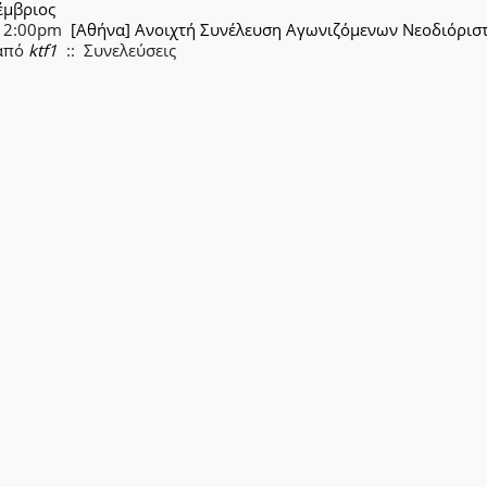
έμβριος
12:00pm
[Αθήνα] Ανοιχτή Συνέλευση Αγωνιζόμενων Νεοδιόρισ
από
ktf1
:: Συνελεύσεις