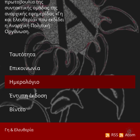
πρωτοβουλία της
συντακτικής ομάδας της
αναρχικής εφημερίδας «Γη
και Ελευθερία» που εκδίδει
η
Αναρχική Πολιτική
Οργάνωση
.
Ταυτότητα
Επικοινωνία
Ημερολόγιο
Έντυπη έκδοση
Βίντεο
Γη & Ελευθερία
RSS
Atom