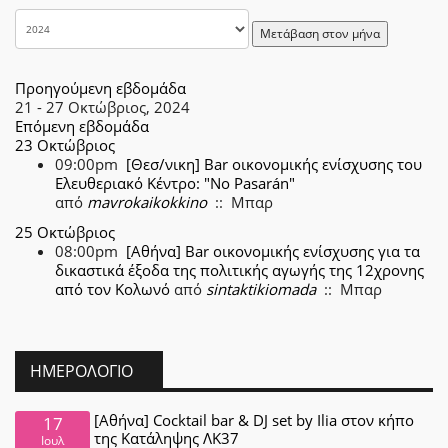
Μετάβαση στον μήνα
Προηγούμενη εβδομάδα
21 - 27 Οκτώβριος, 2024
Επόμενη εβδομάδα
23 Οκτώβριος
09:00pm
[Θεσ/νικη] Βar οικονομικής ενίσχυσης του
Ελευθεριακό Κέντρο: "No Pasarán"
από
mavrokaikokkino
:: Μπαρ
25 Οκτώβριος
08:00pm
[Αθήνα] Bar οικονομικής ενίσχυσης για τα
δικαστικά έξοδα της πολιτικής αγωγής της 12χρονης
από τον Κολωνό
από
sintaktikiomada
:: Μπαρ
ΗΜΕΡΟΛΌΓΙΟ
[Αθήνα] Cocktail bar & DJ set by Ilia στον κήπο
17
της Κατάληψης ΛΚ37
Ιουλ