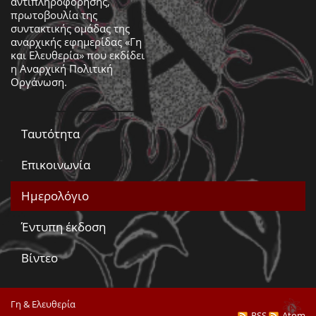
αντιπληροφόρησης,
πρωτοβουλία της
συντακτικής ομάδας της
αναρχικής εφημερίδας «Γη
και Ελευθερία» που εκδίδει
η
Αναρχική Πολιτική
Οργάνωση
.
Ταυτότητα
Επικοινωνία
Ημερολόγιο
Έντυπη έκδοση
Βίντεο
Γη & Ελευθερία
RSS
Atom