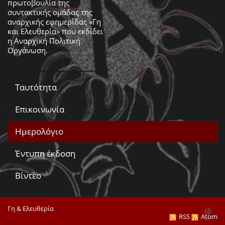
πρωτοβουλία της
συντακτικής ομάδας της
αναρχικής εφημερίδας «Γη
και Ελευθερία» που εκδίδει
η
Αναρχική Πολιτική
Οργάνωση
.
Ταυτότητα
Επικοινωνία
Ημερολόγιο
Έντυπη έκδοση
Βίντεο
Γη & Ελευθερία
RSS
Atom