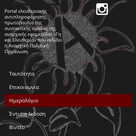
Portal ελευθεριακής
αντιπληροφόρησης,
πρωτοβουλία της
συντακτικής ομάδας της
αναρχικής εφημερίδας «Γη
και Ελευθερία» που εκδίδει
η
Αναρχική Πολιτική
Οργάνωση
.
Ταυτότητα
Επικοινωνία
Ημερολόγιο
Έντυπη έκδοση
Βίντεο