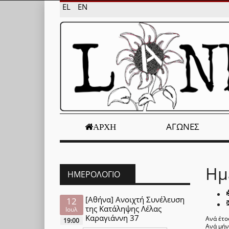
EL
EN
ΑΓΏΝΕΣ
ΑΡΧΉ
Ημ
ΗΜΕΡΟΛΌΓΙΟ
[Αθήνα] Ανοιχτή Συνέλευση
12
της Κατάληψης Λέλας
Ιουλ
Καραγιάννη 37
Ανά έτο
19:00
Ανά μή