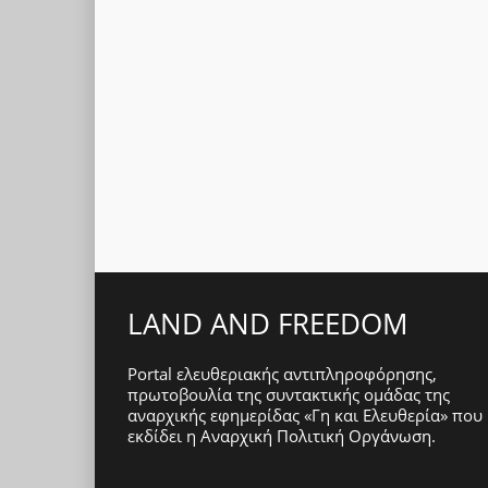
LAND AND FREEDOM
Portal ελευθεριακής αντιπληροφόρησης,
πρωτοβουλία της συντακτικής ομάδας της
αναρχικής εφημερίδας «Γη και Ελευθερία» που
εκδίδει η
Αναρχική Πολιτική Οργάνωση
.