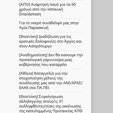
[ΑΠΟ] Ανάρτηση πανό για τα 90
χρόνια από την Ισπανική
Επανάσταση
Για το νεκρό συνάδελφό μας στην
Αγία Παρασκευή
[Θεσ/νίκη] Διαδήλωση για τις
κρατικές δολοφονίες στο Άργος και
στον Ασπρόπυργο
[Αναδημοσίεση] Δεν θα κανουμε την
προεκλογική γαρνιτούρα μιας
κυβέρνησης που καταρρέει
[Αθήνα] Καταγγελία για την
στοχοποίηση μέλους της
συνέλευσης μας από την ΛΑΕ/ΑΡΑΣ/
ΕΑΑΚ στο ΠΑ.ΠΕΙ.
[Θεσ/νίκη] Συγκέντρωση
αλληλεγγύης στους/ις 31
συλληφθέντες/είσες της εκκένωσης
της κατειλημμένης Πρυτανείας ΑΠΘ