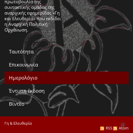
πρωτοβουλία της
συντακτικής ομάδας της
αναρχικής εφημερίδας «Γη
και Ελευθερία» που εκδίδει
η
Αναρχική Πολιτική
Οργάνωση
.
Ταυτότητα
Επικοινωνία
Ημερολόγιο
Έντυπη έκδοση
Βίντεο
Γη & Ελευθερία
RSS
Atom