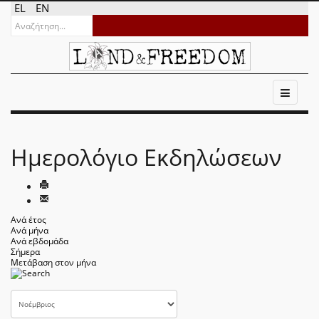
EL
EN
Ημερολόγιο Εκδηλώσεων
Ανά έτος
Ανά μήνα
Ανά εβδομάδα
Σήμερα
Μετάβαση στον μήνα