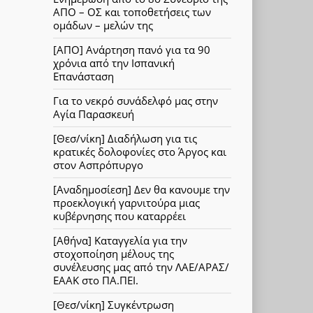
ΑΠΟ – ΟΣ και τοποθετήσεις των
ομάδων – μελών της
[ΑΠΟ] Ανάρτηση πανό για τα 90
χρόνια από την Ισπανική
Επανάσταση
Για το νεκρό συνάδελφό μας στην
Αγία Παρασκευή
[Θεσ/νίκη] Διαδήλωση για τις
κρατικές δολοφονίες στο Άργος και
στον Ασπρόπυργο
[Αναδημοσίεση] Δεν θα κανουμε την
προεκλογική γαρνιτούρα μιας
κυβέρνησης που καταρρέει
[Αθήνα] Καταγγελία για την
στοχοποίηση μέλους της
συνέλευσης μας από την ΛΑΕ/ΑΡΑΣ/
ΕΑΑΚ στο ΠΑ.ΠΕΙ.
[Θεσ/νίκη] Συγκέντρωση