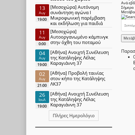
Ανά εβ
[Μεσοχώρα] Αυτόνομη
13
Σήμερα
συνάντηση αγώνα Ι
Μετάβα
Αυγ
Μικροφωνική παρέμβαση
19:00
και εκδήλωση για παιδιά
[Μεσοχώρα]
11
Αυτοοργανωμένο κάμπινγκ
Αυγ
Μετάβ
στην όχθη του ποταμού
0:00
Παρασ
[Αθήνα] Ανοιχτή Συνέλευση
04
της Κατάληψης Λέλας
Αυγ
Καραγιάννη 37
19:00
[Αθήνα] Προβολή ταινίας
02
στον κήπο της Κατάληψης
Αυγ
ΛΚ37
21:00
[Αθήνα] Ανοιχτή Συνέλευση
26
της Κατάληψης Λέλας
Ιουλ
Καραγιάννη 37
19:00
Πλήρες Ημερολόγιο