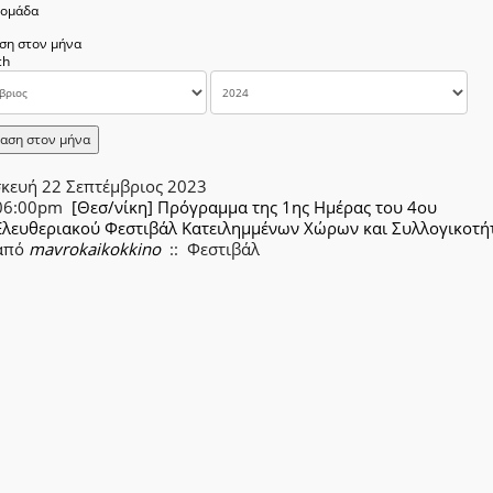
δομάδα
ση στον μήνα
αση στον μήνα
κευή 22 Σεπτέμβριος 2023
06:00pm
[Θεσ/νίκη] Πρόγραμμα της 1ης Ημέρας του 4ου
Ελευθεριακού Φεστιβάλ Κατειλημμένων Χώρων και Συλλογικοτ
από
mavrokaikokkino
:: Φεστιβάλ