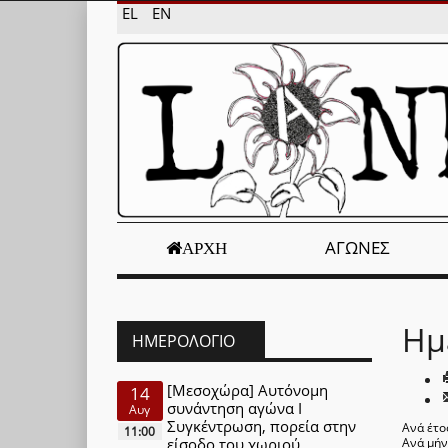
EL
EN
ΑΓΏΝΕΣ
ΑΡΧΉ
Ημ
ΗΜΕΡΟΛΌΓΙΟ
[Μεσοχώρα] Αυτόνομη
14
συνάντηση αγώνα Ι
Αυγ
Συγκέντρωση, πορεία στην
Ανά έτο
11:00
είσοδο του χωριού
Ανά μή