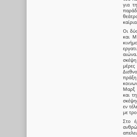
για τ
παράδ
θεάτρο
καίρια
Οι δύ
και Μ
κινήμ
εργατ
αιώνα
σκέψη
μέρες
Διεθνο
πράξη
κοινω
Μαρξ 
και τ
σκέψης
εν τέλ
με τρο
Στο έ
ανθρώ
απελε