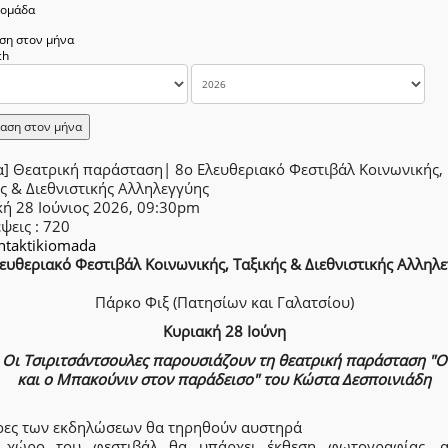
δομάδα
ση στον μήνα
αση στον μήνα
α] Θεατρική παράσταση| 8ο Ελευθεριακό Φεστιβάλ Κοινωνικής,
ς & Διεθνιστικής Αλληλεγγύης
κή 28 Ιούνιος 2026, 09:30pm
έψεις
: 720
intaktikiomada
ευθεριακό Φεστιβάλ Κοινωνικής, Ταξικής & Διεθνιστικής Αλληλ
Πάρκο Φιξ (Πατησίων και Γαλατσίου)
Κυριακή 28 Ιούνη
0
Οι Τσιριτσάντσουλες παρουσιάζουν τη θεατρική παράσταση "
και ο Μπακούνιν στον παράδεισο" του Κώστα Δεσποινιάδη
ρες των εκδηλώσεων θα τηρηθούν αυστηρά
 χώρο του φεστιβάλ θα υπάρχει έκθεση φωτογραφίας, α