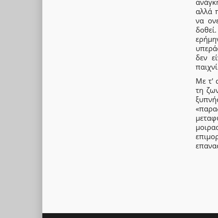
ανάγκ
αλλά 
να ον
δοθεί.
ερήμη
υπερά
δεν ε
παιχνί
Με τ' 
τη ζω
ξυπνή
«παρα
μεταφ
μοιρα
επιμο
επανα