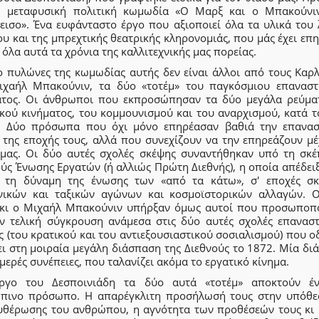
η μεταφυσική πολιτική κωμωδία «Ο Μαρξ και ο Μπακούνι
εισο». Ένα ευφάνταστο έργο που αξιοποιεί όλα τα υλικά του 
υ και της μπρεχτικής θεατρικής κληρονομιάς, που μάς έχει επ
 όλα αυτά τα χρόνια της καλλιτεχνικής μας πορείας.
ο πυλώνες της κωμωδίας αυτής δεν είναι άλλοι από τους Καρ
ιχαήλ Μπακούνιν, τα δύο «τοτέμ» του παγκόσμιου επαναστ
ατος. Οι άνθρωποι που εκπροσώπησαν τα δύο μεγάλα ρεύμα
ικού κινήματος, του κομμουνισμού και του αναρχισμού, κατά τ
. Δύο πρόσωπα που όχι μόνο επηρέασαν βαθιά την επανασ
 της εποχής τους, αλλά που συνεχίζουν να την επηρεάζουν μέχ
 μας. Οι δύο αυτές σχολές σκέψης συναντήθηκαν υπό τη σκέ
ύς Ένωσης Εργατών (ή αλλιώς Πρώτη Διεθνής), η οποία απέδει
 τη δύναμη της ένωσης των «από τα κάτω», σ' εποχές σ
νικών και ταξικών αγώνων και κοσμοϊστορικών αλλαγών. 
κι ο Μιχαήλ Μπακούνιν υπήρξαν όμως αυτοί που προσωποπ
ην τελική σύγκρουση ανάμεσα στις δύο αυτές σχολές επαναστ
 (του κρατικού και του αντιεξουσιαστικού σοσιαλισμού) που 
ει στη μοιραία μεγάλη διάσπαση της Διεθνούς το 1872. Μία δ
μερές συνέπειες, που ταλανίζει ακόμα το εργατικό κίνημα.
ργο του Δεσποινιάδη τα δύο αυτά «τοτέμ» αποκτούν έ
πινο πρόσωπο. Η απαρέγκλιτη προσήλωσή τους στην υπόθε
υθέρωσης του ανθρώπου, η αγνότητα των προθέσεών τους κι 