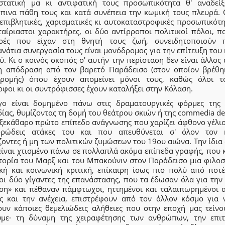
στατική μα κι αντιφατική τους προσωπικότητα θ' αναδείξ
πινα πάθη τους και κατά συνέπεια την κωμική τους πλευρά. 
επιβλητικές, χαρισματικές κι αυτοκαταστροφικές προσωπικότη
αίριαστοι χαρακτήρες, οι δύο αντίρροποι πολιτικοί πόλοι, π
ρές που είχαν στη θνητή τους ζωή, συνειδητοποιούν
νάτια συνεργασία τους είναι μονόδρομος για την επίτευξη του
. Κι ο κοινός σκοπός σ' αυτήν την περίσταση δεν είναι άλλος
η απόδραση από τον βαρετό Παράδεισο (στον οποίον βρέθη
ρομής) όπου έχουν απομείνει μόνοι τους, καθώς όλοι τ
φοι κι οι συντρόφισσες έχουν καταλήξει στην Κόλαση.
γο είναι δομημένο πάνω στις δραματουργικές φόρμες της 
ας, θυμίζοντας τη δομή του θεάτρου σκιών ή της commedia dell
 ξεκάθαρο πρώτο επίπεδο ανάγνωσης που χαρίζει άφθονο γέλιο
ρρώδεις ατάκες του και που απευθύνεται σ' όλον τον 
οντες ή μη των πολιτικών ζυμώσεων του 19ου αιώνα. Την ίδια
είναι χτισμένο πάνω σε πολλαπλά ακόμα επίπεδα γραφής, που 
στορία του Μαρξ και του Μπακούνιν στον Παράδεισο μια φιλοσ
ική και κοινωνική κριτική, επίκαιρη ίσως πιο πολύ από ποτέ.
οι δύο γίγαντες της επανάστασης, που τα έδωσαν όλα για την
ση» και πέθαναν πάμφτωχοι, ηττημένοι και ταλαιπωρημένοι α
ις και την ανέχεια, επιστρέφουν από τον άλλον κόσμο για 
ουν κάποιες θεμελιώδεις αλήθειες που στην εποχή μας τείνο
ύμε· τη δύναμη της χειραφέτησης των ανθρώπων, την επιτ