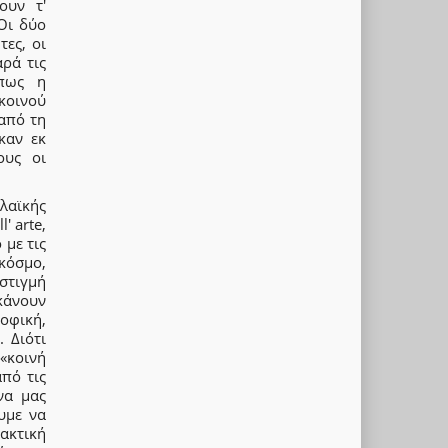
ουν τ'
Οι δύο
τες, οι
αρά τις
 πως η
 κοινού
 από τη
καν εκ
ους οι
λαϊκής
' arte,
 με τις
κόσμο,
 στιγμή
κάνουν
οφική,
 Διότι
 «κοινή
πό τις
να μας
υμε να
ακτική