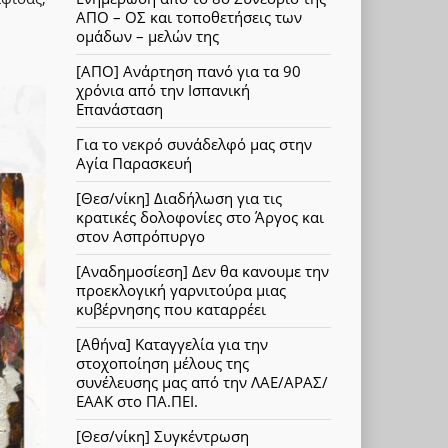
ΑΠΟ – ΟΣ και τοποθετήσεις των
ομάδων – μελών της
[ΑΠΟ] Ανάρτηση πανό για τα 90
χρόνια από την Ισπανική
Επανάσταση
Για το νεκρό συνάδελφό μας στην
Αγία Παρασκευή
[Θεσ/νίκη] Διαδήλωση για τις
κρατικές δολοφονίες στο Άργος και
στον Ασπρόπυργο
[Αναδημοσίεση] Δεν θα κανουμε την
προεκλογική γαρνιτούρα μιας
κυβέρνησης που καταρρέει
[Αθήνα] Καταγγελία για την
στοχοποίηση μέλους της
συνέλευσης μας από την ΛΑΕ/ΑΡΑΣ/
ΕΑΑΚ στο ΠΑ.ΠΕΙ.
[Θεσ/νίκη] Συγκέντρωση