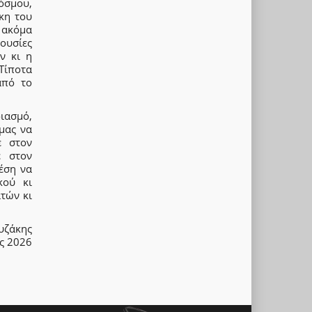
όσμου,
κη του
 ακόμα
ξουσίες
ν κι η
Τίποτα
από το
διασμό,
μας να
ε στον
ε στον
έση να
κού κι
τών κι
υζάκης
ς 2026