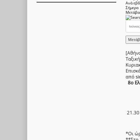
Ανά εβ
Σήμερα
Μετάβα
Μετάβ
[Αθήν
Ταξική
Κυρια
Επισκ
από
s
8ο Ελ
21.3
*Οι ώ
**Στο