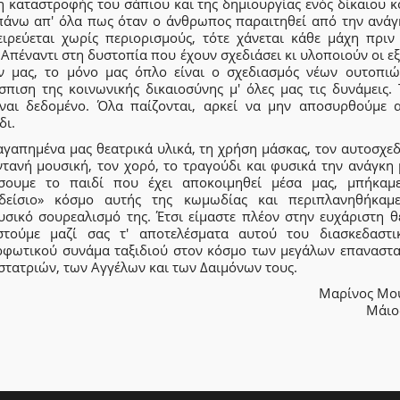
η καταστροφής του σάπιου και της δημιουργίας ενός δίκαιου κ
πάνω απ' όλα πως όταν ο άνθρωπος παραιτηθεί από την ανάγ
ειρεύεται χωρίς περιορισμούς, τότε χάνεται κάθε μάχη πριν
 Απέναντι στη δυστοπία που έχουν σχεδιάσει κι υλοποιούν οι ε
ν μας, το μόνο μας όπλο είναι ο σχεδιασμός νέων ουτοπιώ
σπιση της κοινωνικής δικαιοσύνης μ' όλες μας τις δυνάμεις. 
ίναι δεδομένο. Όλα παίζονται, αρκεί να μην αποσυρθούμε 
δι.
αγαπημένα μας θεατρικά υλικά, τη χρήση μάσκας, τον αυτοσχε
ντανή μουσική, τον χορό, το τραγούδι και φυσικά την ανάγκη 
σουμε το παιδί που έχει αποκοιμηθεί μέσα μας, μπήκαμ
δείσιο» κόσμο αυτής της κωμωδίας και περιπλανηθήκαμ
υσικό σουρεαλισμό της. Έτσι είμαστε πλέον στην ευχάριστη θ
στούμε μαζί σας τ' αποτελέσματα αυτού του διασκεδαστι
ρφωτικού συνάμα ταξιδιού στον κόσμο των μεγάλων επαναστα
στατριών, των Αγγέλων και των Δαιμόνων τους.
Μαρίνος Μο
Μάιο