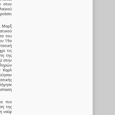
ν στον
λαϊκού
ηρεάσει
λ Μαρξ
ατικού
τα του
ον 19ο
τατική
ρι τις
πη της
ξε στην
κληρών
Ο Καρλ
οίησαν
ατικής
οδήγησε
ιάσπαση
να πιο
ση της
η ναΐφ