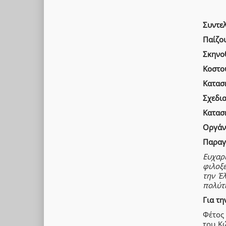
Συντε
Παίζο
Σκηνοθ
Κοστο
Κατασ
Σχεδια
Κατασ
Οργάν
Παραγ
Ευχαρ
φιλοξ
την Έ
πολύτ
Για τ
Φέτος
του Κώ