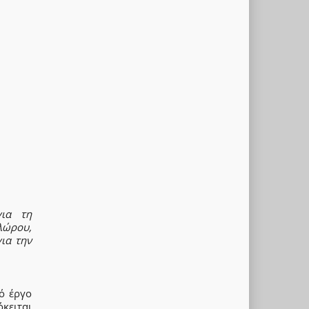
για τη
λώρου,
ια την
ό έργο
όκειται