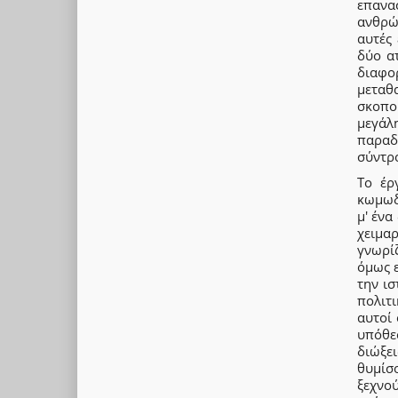
επανα
ανθρώ
αυτές 
δύο ατ
διαφο
μεταθα
σκοπού
μεγάλ
παραδ
σύντρο
Το έρ
κωμωδί
μ' ένα
χειμα
γνωρίζ
όμως 
την ι
πολιτ
αυτοί 
υπόθε
διώξε
θυμίσ
ξεχνο