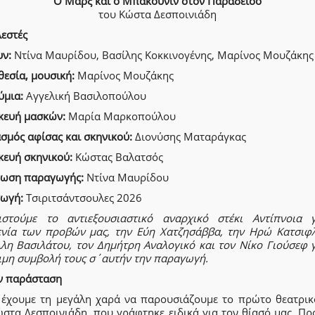
Ο Μαρξ και ο Μπακούνιν στον Παράδεισο
του Κώστα Δεσποινιάδη
λεστές
υν:
Ντίνα Μαυρίδου, Βασίλης Κοκκινογένης, Μαρίνος Μουζάκης
εσία, μουσική:
Μαρίνος Μουζάκης
ύμια:
Αγγελική Βασιλοπούλου
κευή μασκών:
Μαρία Μαρκοπούλου
σμός αφίσας και σκηνικού:
Διονύσης Ματαράγκας
κευή σκηνικού:
Κώστας Βαλατσός
ωση παραγωγής:
Ντίνα Μαυρίδου
ωγή:
Τσιριτσάντσουλες 2026
ιστούμε το αντιεξουσιαστικό αναρχικό στέκι Αντίπνοια 
ενία των προβών μας, την Εύη Χατζησάββα, την Ηρώ Κατσιφ
λλη Βασιλάτου, τον Δημήτρη Αναλογικό και τον Νίκο Γιούσεφ γ
ιμη συμβολή τους σ΄αυτήν την παραγωγή.
ην παράσταση
 έχουμε τη μεγάλη χαρά να παρουσιάζουμε το πρώτο θεατρικ
στα Δεσποινιάδη, που γράφτηκε ειδικά για τον θίασό μας. Πρ