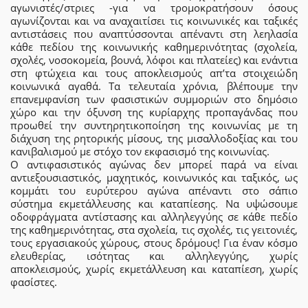
αγωνιστές/στριες -για να τρομοκρατήσουν όσους
αγωνίζονται και να αναχαιτίσει τις κοινωνικές και ταξικές
αντιστάσεις που αναπτύσσονται απέναντι στη λεηλασία
κάθε πεδίου της κοινωνικής καθημερινότητας (σχολεία,
σχολές, νοσοκομεία, βουνά, λόφοι και πλατείες) και ενάντια
στη φτώχεια και τους αποκλεισμούς απ’τα στοιχειώδη
κοινωνικά αγαθά. Τα τελευταία χρόνια, βλέπουμε την
επανεμφανίση των φασιστικών συμμοριών στο δημόσιο
χώρο και την όξυνση της κυρίαρχης προπαγάνδας που
προωθεί την συντηρητικοποίηση της κοινωνίας με τη
διάχυση της ρητορικής μίσους, της μισαλλοδοξίας και του
κανιβαλισμού με στόχο τον εκφασισμό της κοινωνίας.
Ο αντιφασιστικός αγώνας δεν μπορεί παρά να είναι
αντιεξουσιαστικός, μαχητικός, κοινωνικός και ταξικός, ως
κομμάτι του ευρύτερου αγώνα απέναντι στο σάπιο
σύστημα εκμετάλλευσης και καταπίεσης. Να υψώσουμε
οδοφράγματα αντίστασης και αλληλεγγύης σε κάθε πεδίο
της καθημερινότητας, στα σχολεία, τις σχολές, τις γειτονιές,
τους εργασιακούς χώρους, στους δρόμους! Για έναν κόσμο
ελευθερίας, ισότητας και αλληλεγγύης, χωρίς
αποκλεισμούς, χωρίς εκμετάλλευση και καταπίεση, χωρίς
φασίστες.