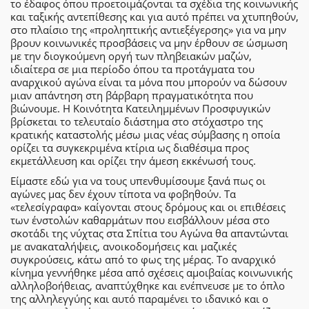
το έδαφος όπου προετοιμάζονται τα σχέδια της κοινωνικής
και ταξικής αντεπίθεσης και για αυτό πρέπει να χτυπηθούν,
στο πλαίσιο της «προληπτικής αντιεξέγερσης» για να μην
βρουν κοινωνικές προσβάσεις να μην έρθουν σε ώσμωση
με την διογκούμενη οργή των πληβειακών μαζών,
ιδιαίτερα σε μια περίοδο όπου τα προτάγματα του
αναρχικού αγώνα είναι τα μόνα που μπορούν να δώσουν
μιαν απάντηση στη βάρβαρη πραγματικότητα που
βιώνουμε. Η Κοινότητα Κατειλημμένων Προσφυγικών
βρίσκεται το τελευταίο διάστημα στο στόχαστρο της
κρατικής καταστολής μέσω μιας νέας σύμβασης η οποία
ορίζει τα συγκεκριμένα κτίρια ως διαθέσιμα προς
εκμετάλλευση και ορίζει την άμεση εκκένωσή τους.
Είμαστε εδώ για να τους υπενθυμίσουμε ξανά πως οι
αγώνες μας δεν έχουν τίποτα να φοβηθούν. Τα
«τελεσίγραφα» καίγονται στους δρόμους και οι επιθέσεις
των ένστολών καθαρμάτων που εισβάλλουν μέσα στο
σκοτάδι της νύχτας στα Σπίτια του Αγώνα θα απαντώνται
με ανακαταλήψεις, ανοικοδομήσεις και μαζικές
συγκρούσεις, κάτω από το φως της μέρας. Το αναρχικό
κίνημα γεννήθηκε μέσα από σχέσεις αμοιβαίας κοινωνικής
αλληλοβοήθειας, αναπτύχθηκε και ενέπνευσε με το όπλο
της αλληλεγγύης και αυτό παραμένει το ιδανικό και ο