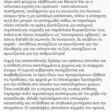
πέρα από φτώχεια, εξαθλίωση και θάνατο! Και αν η
τελευταία εγγύση του κρατικού - καπιταλιστικού
συστήματος, τουλάχιστον για τις κοινωνίες του δυτικού
κόσμου ήταν η μη εμπόλεμη κατάσταση, πλέον η υπόσχεση
αυτή δεν μπορεί να εκπληρωθεί καθώς σε παγκόσμιο
πλέον επίπεδο τα κράτη εξοπλίζονται για πολεμική
συμπλοκή και σύρραξη και παράλληλα θωρακίζονται τους
ενάντια σε όσους ονομάζουν ως "εσωτερικούς εχθρούς", σε
όσους δηλαδή δε σιωπούν, δε συναινούν, δε σκύβουν το
κεφάλι - αντιθέτως συνεχίζουν να αγωνίζονται για την
ελευθερία, για την ισότητα και τη ζωή, συνεχίζουν να
αγωνίζονται για την ανθρωπότητα!
Αιχμή της κατασταλτικής δράσης του κράτους αποτελεί και
η επίθεση στους κατειλημμένους χώρους και το αναρχικό
κίνημα. Η τωρινή κυβέρνηση συνεχίζοντας και
αναβαθμίζοντας το έργο όλων των προηγούμενων εξέθεσε
τις προθέσεις της αρχικά με το τελεσίγραφο Χρυσοχοΐδη
για την επίθεση στο σύνολο των κατειλλημένων χώρων.
Όταν κατάλαβε ότι η στρατηγική της ενιαίας επίθεσης
παρήγαγε πολύ περισσότερη συσπείρωση απ' ότι φόβο την
εγκατέλειψε, άλλαξε προϊστάμενο στο υπουργείο
καταστολής και επιδόθηκε σε σταδιακά χτυπήματα ανά την
επικράτεια. Οι καταλήψεις αποτελούν κομμάτι του αγώνα,