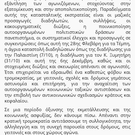
εξάντληση των αγωνιζόμενων, στοχεύοντας στην
εξατομίκευση και στην αποπολιτικοποίηση. Παραδείγματα
αυτής της κατασταλτικής εκστρατείας είναι οι μαζικές
προσαγωγές διαδηλωτών, οι συλλήψεις, οι
κακουργηματικές διώξεις, η ποινικοποίηση
αυτοοργανωμένων πολιτιστικών δράσεων σε
πανεπιστήμια, οι συστηματικοί έλεγχοι και προσαγωγές σε
συγκεντρώσεις όπως αυτή της 28ης Φλεβάρη για τα Τέμπη,
η άγρια καταστολή διαδηλώσεων όπως της διαδήλωσης για
την Παλαιστίνη (7/10), η διαδήλωση για τον Κ. Ξυμητήρη
(31/10) και αυτή της 6ης Δεκέμβρη, καθώς και οι
στοχευμένες διώξεις και σκευωρίες απέναντι σε αγωνιστές.
Έτσι επιχειρείται να εδραιωθεί ένα καθεστώς φόβου και
τρομοκρατίας, με γειτονιές, σχολές και δρόμους γεμάτους
αστυνομία και επιτήρηση, για την αναχαίτιση των
αυτοοργανωμένων κοινωνικών ταξικών αντιστάσεων και
την επιβολή των αντικοινωνικών σχεδιασμών κράτους και
κεφαλαίου.
Σε μια περίοδο όξυνσης της εκμετάλλευσης και της
κοινωνικής ασφυξίας, δεν κάνουμε πίσω. Απέναντι στην
κρατική τρομοκρατία αντιτάσσουμε τη συλλογικότητα, την
αλληλεγγύη και τη συνεχή παρουσία στους δρόμους, στις
γειτονιές και στους χώρους αγώνα.