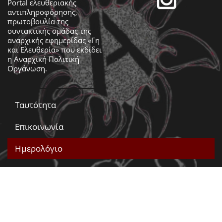
Portal ελευθεριακής
αντιπληροφόρησης,
πρωτοβουλία της
συντακτικής ομάδας της
αναρχικής εφημερίδας «Γη
και Ελευθερία» που εκδίδει
η
Αναρχική Πολιτική
Οργάνωση
.
Ταυτότητα
Επικοινωνία
Ημερολόγιο
Έντυπη έκδοση
Βίντεο