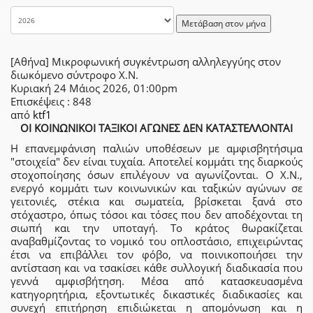
Μετάβαση στον μήνα
[Αθήνα] Μικροφωνική συγκέντρωση αλληλεγγύης στον
διωκόμενο σύντροφο Χ.Ν.
Κυριακή 24 Μάιος 2026, 01:00pm
Επισκέψεις
: 848
από
ktf1
ΟΙ ΚΟΙΝΩΝΙΚΟΙ ΤΑΞΙΚΟΙ ΑΓΩΝΕΣ ΔΕΝ ΚΑΤΑΣΤΕΛΛΟΝΤΑΙ
Η επανεμφάνιση παλιών υποθέσεων με αμφισβητήσιμα
"στοιχεία" δεν είναι τυχαία. Αποτελεί κομμάτι της διαρκούς
στοχοποίησης όσων επιλέγουν να αγωνίζονται. Ο Χ.Ν.,
ενεργό κομμάτι των κοινωνικών και ταξικών αγώνων σε
γειτονιές, στέκια και σωματεία, βρίσκεται ξανά στο
στόχαστρο, όπως τόσοι και τόσες που δεν αποδέχονται τη
σιωπή και την υποταγή. Το κράτος θωρακίζεται
αναβαθμίζοντας το νομικό του οπλοστάσιο, επιχειρώντας
έτσι να επιβάλλει τον φόβο, να ποινικοποιήσει την
αντίσταση και να τσακίσει κάθε συλλογική διαδικασία που
γεννά αμφισβήτηση. Μέσα από κατασκευασμένα
κατηγορητήρια, εξοντωτικές δικαστικές διαδικασίες και
συνεχή επιτήρηση επιδιώκεται η απομόνωση και η