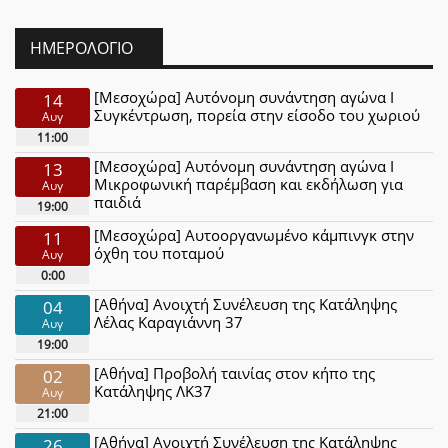
ΗΜΕΡΟΛΌΓΙΟ
[Μεσοχώρα] Αυτόνομη συνάντηση αγώνα Ι
14
Συγκέντρωση, πορεία στην είσοδο του χωριού
Αυγ
11:00
[Μεσοχώρα] Αυτόνομη συνάντηση αγώνα Ι
13
Μικροφωνική παρέμβαση και εκδήλωση για
Αυγ
παιδιά
19:00
[Μεσοχώρα] Αυτοοργανωμένο κάμπινγκ στην
11
όχθη του ποταμού
Αυγ
0:00
[Αθήνα] Ανοιχτή Συνέλευση της Κατάληψης
04
Λέλας Καραγιάννη 37
Αυγ
19:00
[Αθήνα] Προβολή ταινίας στον κήπο της
02
Κατάληψης ΛΚ37
Αυγ
21:00
[Αθήνα] Ανοιχτή Συνέλευση της Κατάληψης
26