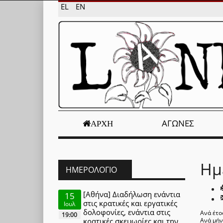
EL
EN
ΑΓΏΝΕΣ
ΑΡΧΉ
Ημ
ΗΜΕΡΟΛΌΓΙΟ
[Αθήνα] Διαδήλωση ενάντια
15
στις κρατικές και εργατικές
Ιουλ
δολοφονίες, ενάντια στις
Ανά έτο
19:00
κρατικές σκευωρίες και την
Ανά μή