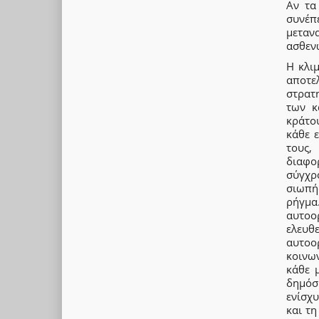
Αν τα
συνέπ
μεταν
ασθεν
Η κλι
αποτε
στρατη
των κ
κράτο
κάθε 
τους,
διαφο
σύγχρ
σιωπή
ρήγμα
αυτοο
ελευθ
αυτοο
κοινω
κάθε 
δημόσ
ενίσχυ
και τη