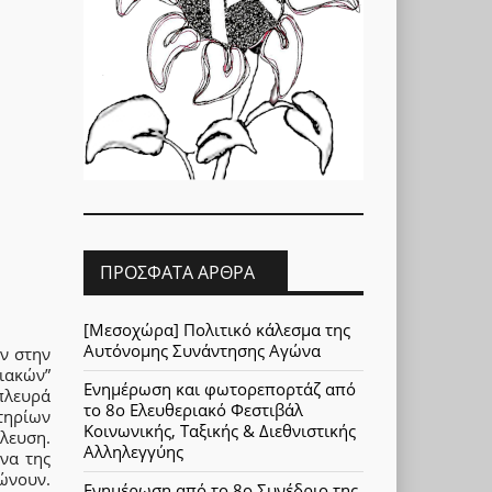
ΠΡΌΣΦΑΤΑ ΆΡΘΡΑ
[Μεσοχώρα] Πολιτικό κάλεσμα της
Αυτόνομης Συνάντησης Αγώνα
ν στην
ιακών”
Ενημέρωση και φωτορεπορτάζ από
πλευρά
το 8ο Ελευθεριακό Φεστιβάλ
κτηρίων
Κοινωνικής, Ταξικής & Διεθνιστικής
ευση.
Αλληλεγγύης
να της
νώνουν.
Ενημέρωση από το 8ο Συνέδριο της