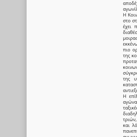
αποδέ
αγωνίζ
Η Κοι
στο σ
έχει 
διαθέ
μοιρα
εκκέν
πιο ο
της κο
προτα
κοιν
σύγκρο
της υ
κατασ
αντιεξ
Η επί
αγώνα
ταξικ
διαδη
τριών
και λ
πανεπ
αγωνισ