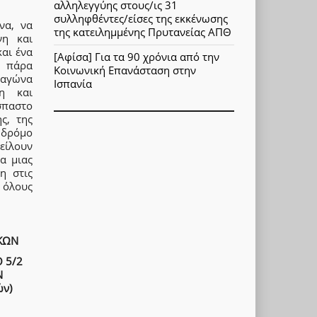
αλληλεγγύης στους/ις 31
συλληφθέντες/είσες της εκκένωσης
να, να
της κατειλημμένης Πρυτανείας ΑΠΘ
νη και
αι ένα
[Αφίσα] Για τα 90 χρόνια από την
ί πάρα
Κοινωνική Επανάσταση στην
 αγώνα
Ισπανία
ση και
σπαστο
ς, της
 δρόμο
είλουν
α μιας
η στις
ε όλους
ΚΩΝ
 5/2
N
ών)