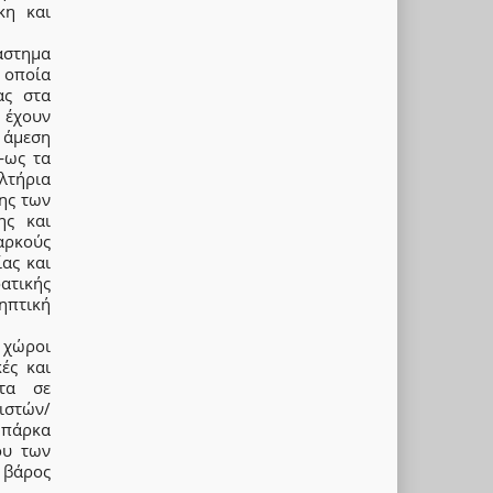
κη και
άστημα
 οποία
ας στα
 έχουν
 άμεση
—ως τα
λτήρια
σης των
ης και
ρκούς
ίας και
ατικής
ηπτική
 χώροι
ές και
ατα σε
ιστών/
 πάρκα
ου των
 βάρος