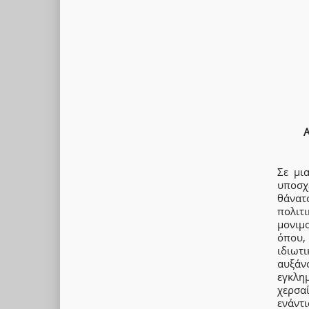
Σε μι
υποσχ
θάνατ
πολιτι
μονιμ
όπου,
ιδιωτ
αυξάν
εγκλημ
χερσα
ενάντ