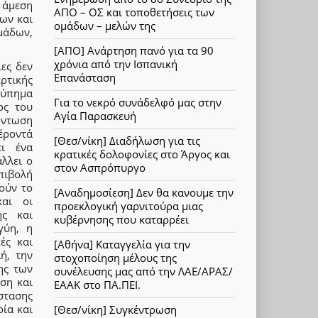
 άμεση
ΑΠΟ – ΟΣ και τοποθετήσεις των
ων και
ομάδων – μελών της
μάδων,
[ΑΠΟ] Ανάρτηση πανό για τα 90
χρόνια από την Ισπανική
ες δεν
Επανάσταση
ρτικής
χτύπημα
Για το νεκρό συνάδελφό μας στην
ος του
Αγία Παρασκευή
όντωση
έροντά
[Θεσ/νίκη] Διαδήλωση για τις
ει ένα
κρατικές δολοφονίες στο Άργος και
λλει ο
στον Ασπρόπυργο
πιβολή
ούν το
[Αναδημοσίεση] Δεν θα κανουμε την
και οι
προεκλογική γαρνιτούρα μιας
ης και
κυβέρνησης που καταρρέει
γύη, η
ές και
[Αθήνα] Καταγγελία για την
ή, την
στοχοποίηση μέλους της
ης των
συνέλευσης μας από την ΛΑΕ/ΑΡΑΣ/
ση και
ΕΑΑΚ στο ΠΑ.ΠΕΙ.
ίστασης
ρία και
[Θεσ/νίκη] Συγκέντρωση