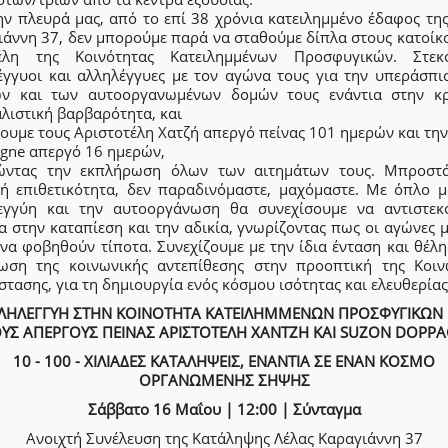
ην πλευρά μας, από το επί 38 χρόνια κατειλημμένο έδαφος της
ιάννη 37, δεν μπορούμε παρά να σταθούμε δίπλα στους κατοίκο
λη της Κοινότητας Κατειλημμένων Προσφυγικών. Στεκ
έγγυοι και αλληλέγγυες με τον αγώνα τους για την υπεράσπι
ών και των αυτοοργανωμένων δομών τους ενάντια στην κρ
λιστική βαρβαρότητα, και
ουμε τους Αριστοτέλη Χατζή απεργό πείνας 101 ημερών και τη
gne απεργό 16 ημερών,
ώντας την εκπλήρωση όλων των αιτημάτων τους. Μπροστ
κή επιθετικότητα, δεν παραδινόμαστε, μαχόμαστε. Με όπλο μ
εγγύη και την αυτοοργάνωση θα συνεχίσουμε να αντιστεκ
α στην καταπίεση και την αδικία, γνωρίζοντας πως οι αγώνες 
να φοβηθούν τίποτα. Συνεχίζουμε με την ίδια ένταση και θέλ
ωση της κοινωνικής αντεπίθεσης στην προοπτική της Κοιν
τασης, για τη δημιουργία ενός κόσμου ισότητας και ελευθερίας
ΛΗΛΕΓΓΥΗ ΣΤΗΝ ΚΟΙΝΟΤΗΤΑ ΚΑΤΕΙΛΗΜΜΕΝΩΝ ΠΡΟΣΦΥΓΙΚΩΝ 
ΥΣ ΑΠΕΡΓΟΥΣ ΠΕΙΝΑΣ ΑΡΙΣΤΟΤΕΛΗ ΧΑΝΤΖΗ ΚΑΙ SUZON DOPP
10 - 100 - ΧΙΛΙΑΔΕΣ ΚΑΤΑΛΗΨΕΙΣ, ΕΝΑΝΤΙΑ ΣΕ ΕΝΑΝ ΚΟΣΜΟ
ΟΡΓΑΝΩΜΕΝΗΣ ΣΗΨΗΣ
Σάββατο 16 Μαΐου | 12:00 | Σύνταγμα
Ανοιχτή Συνέλευση της Κατάληψης Λέλας Καραγιάννη 37