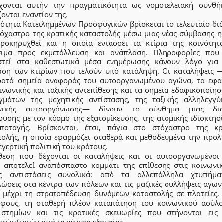
χονται αυτήν την πραγματικότητα ως νομοτελειακή συνθή
ονται εναντίον της.
νότητα Κατειλημμένων Προσφυγικών βρίσκεται το τελευταίο δι
τόχαστρο της κρατικής καταστολής μέσω μιας νέας σύμβασης η
προκηρυχθεί και η οποία εντάσσει τα κτίρια της κοινότητ
σιμα προς εκμετάλλευση και ανάπλαση. Πληροφορίες που
στεί στα καθεστωτικά μέσα ενημέρωσης κάνουν λόγο για
ωση των κτιρίων που τελούν υπό κατάληψη. Οι καταλήψεις 
ρατά σημεία αναφοράς του αυτοοργανωμένου αγώνα, τα εφα
ινωνικής και ταξικής αντεπίθεσης και τα σημεία εδαφικοποίη
γμάτων της μαχητικής αντίστασης, της ταξικής αλληλεγγύ
ωνικής αυτοοργάνωσης— δίνουν το σύνθημα μιας δια
υσης με τον κόσμο της εξατομίκευσης, της ατομικής ιδιοκτησ
ποταγής. Βρίσκονται, έτσι, πάγια στο στόχαστρο της κρ
τολής, η οποία εφαρμόζει σταθερά και μεθοδευμένα την προλ
εγερτική πολιτική του κράτους.
θεση που δέχονται οι καταλήψεις και οι αυτοοργανωμένοι
 αποτελεί αναπόσπαστο κομμάτι της επίθεσης στις κοινωνικ
ές αντιστάσεις συνολικά: από τα αλλεπάλληλα χτυπήμ
λώσεις στα κέντρα των πόλεων και τις μαζικές συλλήψεις αγων
, μέχρι τη στρατοπέδευση δυνάμεων καταστολής σε πλατείες,
όφους, τη σταθερή πλέον καταπάτηση του κοινωνικού ασύλ
ιστημίων και τις κρατικές σκευωρίες που στήνονται εις
τών/τριών από τα κέντρα εξουσίας.