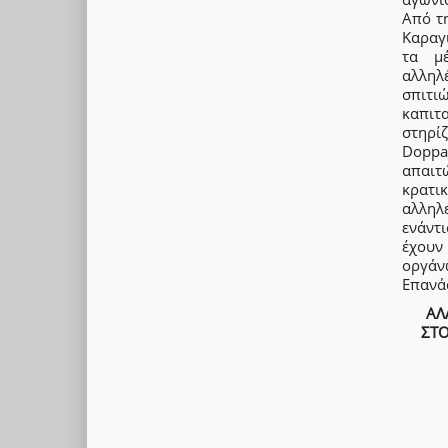
Από τ
Καραγ
τα μέ
αλληλ
σπιτι
καπιτα
στηρίζ
Doppa
απαιτ
κρατι
αλληλ
ενάντι
έχουν 
οργάν
Επανάσ
ΑΛ
ΣΤΟ