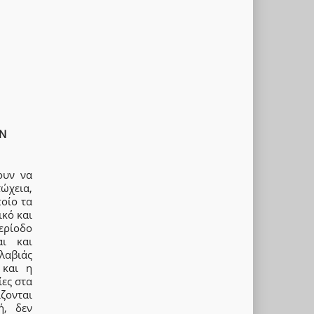
Ν
ουν να
ώχεια,
οίο τα
ικό και
ερίοδο
αι και
λαβιάς
 και η
ίες στα
ζονται
ή, δεν