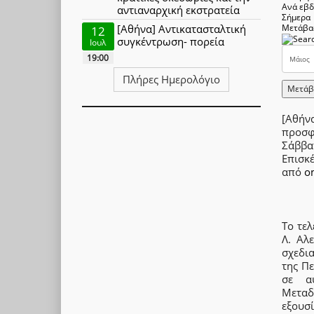
Ανά εβ
αντιαναρχική εκστρατεία
Σήμερα
[Αθήνα] Αντικατασταλτική
Μετάβα
12
συγκέντρωση- πορεία
Ιουλ
19:00
Πλήρες Ημερολόγιο
Μετάβ
[Αθήν
προσφ
Σάββα
Επισκ
από
o
Το τε
Λ. Αλ
σχεδι
της Πε
σε α
Μεταδ
εξουσί