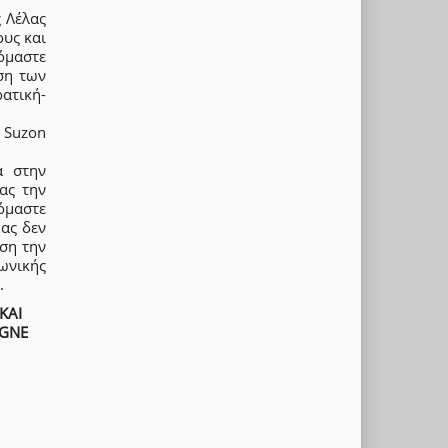
 Λέλας
υς και
όμαστε
ση των
ατική-
ν Suzon
ά στην
ας την
όμαστε
μας δεν
ηση την
ωνικής
.
ΚΑΙ
AGNE