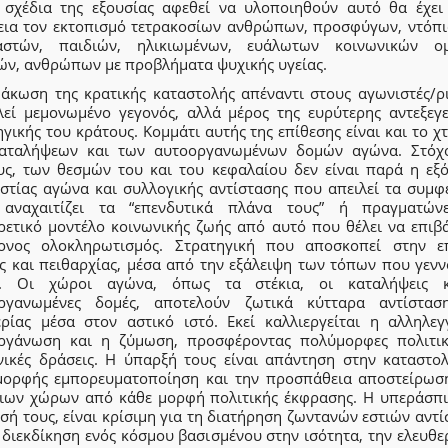
 σχέδια της εξουσίας αφεθεί να υλοποιηθούν αυτό θα έχει
εια τον εκτοπισμό τετρακοσίων ανθρώπων, προσφύγων, ντόπι
αστών, παιδιών, ηλικιωμένων, ευάλωτων κοινωνικών ο
ών, ανθρώπων με προβλήματα ψυχικής υγείας.
μάκωση της κρατικής καταστολής απέναντι στους αγωνιστές/ρι
λεί μεμονωμένο γεγονός, αλλά μέρος της ευρύτερης αντεξεγε
γικής του κράτους. Κομμάτι αυτής της επίθεσης είναι και το 
αταλήψεων και των αυτοοργανωμένων δομών αγώνα. Στόχ
υς, των θεσμών του και του κεφαλαίου δεν είναι παρά η εξ
εστίας αγώνα και συλλογικής αντίστασης που απειλεί τα συμφ
 αναχαιτίζει τα “επενδυτικά πλάνα τους” ή πραγματών
ρετικό μοντέλο κοινωνικής ζωής από αυτό που θέλει να επιβά
ονος ολοκληρωτισμός. Στρατηγική που αποσκοπεί στην ε
ς και πειθαρχίας, μέσα από την εξάλειψη των τόπων που γενν
. Οι χώροι αγώνα, όπως τα στέκια, οι καταλήψεις 
ργανωμένες δομές, αποτελούν ζωτικά κύτταρα αντίστασ
ερίας μέσα στον αστικό ιστό. Εκεί καλλιεργείται η αλληλεγ
ργάνωση και η ζύμωση, προσφέροντας πολύμορφες πολιτικ
νικές δράσεις. Η ύπαρξή τους είναι απάντηση στην καταστολ
μορφής εμπορευματοποίηση και την προσπάθεια αποστείρωσ
ιων χώρων από κάθε μορφή πολιτικής έκφρασης. Η υπεράσπι
σή τους, είναι κρίσιμη για τη διατήρηση ζωντανών εστιών αντ
 διεκδίκηση ενός κόσμου βασισμένου στην ισότητα, την ελευθε