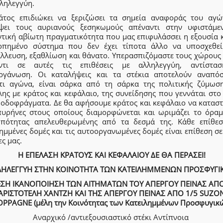
ληλεγγύη.
άτος επιδιώκει να ξεριζώσει τα σημεία αναφοράς του αγώ
ψει τους αυριανούς ξεσηκωμούς απέναντι στην υφιστάμε
ντική αβίωτη πραγματικότητα που μας επιφυλάσσει η εξουσία κ
οπημένο σύστημα που δεν έχει τίποτα άλλο να υποσχεθε
άλλευση, εξαθλίωση και θάνατο. Υπερασπιζόμαστε τους χώρους
ντι σε αυτές τις επιθέσεις με αλληλεγγύη, αντίστα
ργάνωση. Οι καταλήψεις και τα στέκια αποτελούν αναπό
τι αγώνα, είναι σάρκα από τη σάρκα της πολιτικής ζύμωση
λης με κράτος και κεφάλαιο, της συνείδησης που γεννάται στο
α οδοφράγματα. Δε θα αφήσουμε κράτος και κεφάλαιο να καταστ
πυρήνες στους οποίους διαμορφώνεται και ωριμάζει το όραμ
πότητας απελευθερωμένης από τα δεσμά της. Κάθε επίθεσ
ημμένες δομές και τις αυτοοργανωμένες δομές είναι επίθεση σ
ες μας.
Η ΕΠΕΛΑΣΗ ΚΡΑΤΟΥΣ ΚΑΙ ΚΕΦΑΛΑΙΟΥ ΔΕ ΘΑ ΠΕΡΑΣΕΙ!
ΛΗΛΕΓΓΥΗ ΣΤΗΝ ΚΟΙΝΟΤΗΤΑ ΤΩΝ ΚΑΤΕΙΛΗΜΜΕΝΩΝ ΠΡΟΣΦΥΓΙ
ΣΗ ΙΚΑΝΟΠΟΙΗΣΗ ΤΩΝ ΑΙΤΗΜΑΤΩΝ ΤΟΥ ΑΠΕΡΓΟΥ ΠΕΙΝΑΣ ΑΠΟ
ΑΡΙΣΤΟΤΕΛΗ ΧΑΝΤΖΗ ΚΑΙ ΤΗΣ ΑΠΕΡΓΟΥ ΠΕΙΝΑΣ ΑΠΟ 1/5 SUZO
OPPAGNE (
μέλη την Κοινότητας των Κατειλημμένων Προσφυγικ
Αναρχικό /αντιεξουσιαστικό στέκι Αντίπνοια