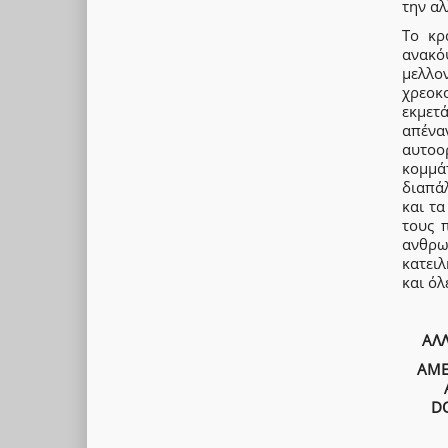
την αλ
Το κρ
ανακό
μελλο
χρεοκ
εκμετ
απένα
αυτοο
κομμά
διαπά
και τ
τους 
ανθρω
κατειλ
και όλ
ΑΛ
ΑΜΕ
D