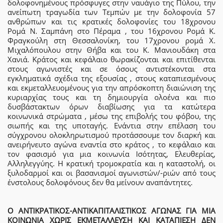
δολοφονημένους πρόσφυγες στην ναυάγιο της Πύλου, την
ανείπωτη τραγωδία των Τεμπών με την δολοφονία 57
ανθρώπων και τις κρατικές δολοφονίες του 18χρονου
Ρομά Ν. Σαμπάνη στο Πέραμα , του 16χρονου Ρομά Κ.
Φραγκούλη στη Θεσσαλονίκη, του 17χρονου ρομά Χ.
Μιχαλόπουλου στην Θήβα και του Κ. Μανιουδάκη στα
Χανιά. Κράτος και κεφάλαιο θωρακίζονται και επιτίθενται
στους αγωνιστές και σε όσους αντιστέκονται στα
εγκληματικά σχέδια της εξουσίας , στους καταπιεσμένους
και εκμεταλλευομένους για την απρόσκοπτη διαιώνιση της
κυριαρχίας τους και τη δημιουργία ολοένα και πιο
δυσβάστακτων όρων διαβίωσης για τα κατώτερα
κοινωνικά στρώματα , μέσω της επιβολής του φόβου, της
σιωπής και της υποταγής. Ενάντια στην επέλαση του
σύγχρονου ολοκληρωτισμού προτάσσουμε τον διαρκή και
ανειρήνευτο αγώνα εναντία στο κράτος , το κεφάλαιο και
τον φασισμό για μια κοινωνία Ισότητας, Ελευθερίας,
Αλληλεγγύης. Η κρατική τρομοκρατία και η καταστολή, οι
ξυλοδαρμοί και οι βασανισμοί αγωνιστών/-ριών από τους
ένστολους δολοφόνους δεν θα μείνουν αναπάντητες.
Ο ΑΝΤΙΚΡΑΤΙΚΟΣ-ΑΝΤΙΚΑΠΙΤΑΛΙΣΤΙΚΟΣ ΑΓΩΝΑΣ ΓΙΑ ΜΙΑ
ΚΟΙΝΩΝΙΑ ΧΩΡΙΣ ΕΚΜΕΤΑΛΛΕΥΣΗ ΚΑΙ ΚΑΤΑΠΙΕΣΗ ΔΕΝ