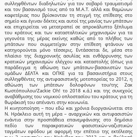
συλληφθέντων διαδηλωτών για τον σοβαρό τραυματισμό
και τον βασανισμό τους από τα Μ.Α.Τ. αλλά και θαμώνων
καφετέριας που βρίσκονταν τη στιγμή της επίθεσης στο
σημείο και έγιναν δέκτες και αυτοί της μανίας των μπάτσων
και επιχειρείται να μετατραπεί σε απροκάλυπτο ξέπλυμα
του κράτους και των κατασταλτικών μηχανισμών για τα
γεγονότα της μέρας εκείνης καθώς από το πλήθος των
μπάτσων που συμμετείχαν στην επίθεση φτάνουν να
κατηγορούνται μόνο τέσσερις. Εντάσσεται δε, μέσα στο
πλαίσιο της διαχρονικής ασυλίας και ενθάρρυνσης των
κρατικών μηχανισμών ελέγχου και καταστολής (όπως για
παράδειγμα η αθώωση των μπάτσων-βασανιστών των
ομάδων ΔΕΛΤΑ και ΟΠΚΕ για τα βασανιστήρια στους
συλληφθέντες της αντιφασιστικής μοτοπορείας το 2012, η
αθώωση των μπάτσων δολοφόνων του/της Ζακ
Κωστόπουλου/Ζackie Οh! το 2018 κ.ά.) και της συνεχούς
αναβάθμισης του νομικού οπλοστασίου του κράτους για τη
θωράκισή του απέναντι στην κοινωνία.
Η κινητοποίηση – που εδώ και χρόνια διοργανώνεται στο
Ν. Ηράκλειο αυτή τη μέρα – αναρχικών και αντιφασιστών
ενάντια στην προσπάθεια επανεμφάνισης στο δημόσιο
πεδίο των παρακρατικών φασιστικών-ναζιστικών
ταγμάτων εφόδου με αφορμή την επέτειο της εκτέλεσης