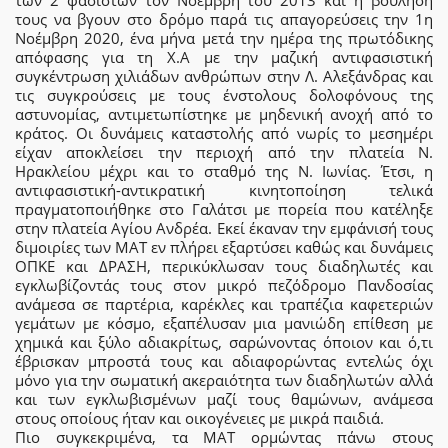
των 2 φασιστών τον Νοέμβρη του 2013 και η βούλησή
τους να βγουν στο δρόμο παρά τις απαγορεύσεις την 1η
Νοέμβρη 2020, ένα μήνα μετά την ημέρα της πρωτόδικης
απόφασης για τη Χ.Α με την μαζική αντιφασιστική
συγκέντρωση χιλιάδων ανθρώπων στην Λ. Αλεξάνδρας και
τις συγκρούσεις με τους ένστολους δολοφόνους της
αστυνομίας, αντιμετωπίστηκε με μηδενική ανοχή από το
κράτος. Οι δυνάμεις καταστολής από νωρίς το μεσημέρι
είχαν αποκλείσει την περιοχή από την πλατεία Ν.
Ηρακλείου μέχρι και το σταθμό της Ν. Ιωνίας. Έτσι, η
αντιφασιστική-αντικρατική κινητοποίηση τελικά
πραγματοποιήθηκε στο Γαλάτσι με πορεία που κατέληξε
στην πλατεία Αγίου Ανδρέα. Εκεί έκαναν την εμφάνισή τους
διμοιρίες των ΜΑΤ εν πλήρει εξαρτύσει καθώς και δυνάμεις
ΟΠΚΕ και ΔΡΑΣΗ, περικύκλωσαν τους διαδηλωτές και
εγκλωβίζοντάς τους στον μικρό πεζόδρομο Πανδοσίας
ανάμεσα σε παρτέρια, καρέκλες και τραπέζια καφετεριών
γεμάτων με κόσμο, εξαπέλυσαν μια μανιώδη επίθεση με
χημικά και ξύλο αδιακρίτως, σαρώνοντας όποιον και ό,τι
έβρισκαν μπροστά τους και αδιαφορώντας εντελώς όχι
μόνο για την σωματική ακεραιότητα των διαδηλωτών αλλά
και των εγκλωβισμένων μαζί τους θαμώνων, ανάμεσα
στους οποίους ήταν και οικογένειες με μικρά παιδιά.
Πιο συγκεκριμένα, τα ΜΑΤ ορμώντας πάνω στους