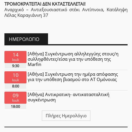
ΤΡΟΜΟΚΡΑΤΕΙΤΑΙ ΔΕΝ ΚΑΤΑΣΤΕΛΛΕΤΑΙ!
Αναρχικό – Αντιεξουσιαστικό στέκι Αντίπνοια, Κατάληψη
Λέλας Καραγιάννη 37
ΗΜΕΡΟΛΌΓΙΟ
[Αθήνα] Συγκέντρωση αλληλεγγύης στους/η
14
συλληφθέντες/είσα για την υπόθεση της
Ιουλ
Marfin
9:30
[Αθήνα] Συγκέντρωση την ημέρα απόφασης
10
για την υπόθεση βιασμού στο ΑΤ Ομόνοιας
Ιουλ
8:00
[Αθήνα] Αντικρατικη- αντικατασταλτική
09
συγκέντρωση
Ιουλ
18:00
Πλήρες Ημερολόγιο