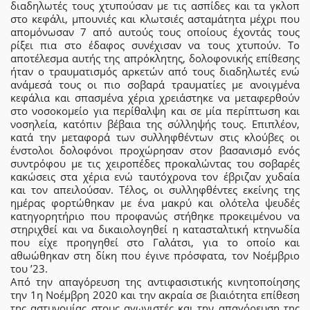
διαδηλωτές τους χτυπούσαν με τις ασπίδες και τα γκλοπ
στο κεφάλι, μπουνιές και κλωτσιές ασταμάτητα μέχρι που
απομόνωσαν 7 από αυτούς τους οποίους έχοντάς τους
ρίξει πια στο έδαφος συνέχισαν να τους χτυπούν. Το
αποτέλεσμα αυτής της απρόκλητης, δολοφονικής επίθεσης
ήταν ο τραυματισμός αρκετών από τους διαδηλωτές ενώ
ανάμεσά τους οι πιο σοβαρά τραυματίες με ανοιγμένα
κεφάλια και σπασμένα χέρια χρειάστηκε να μεταφερθούν
στο νοσοκομείο για περίθαλψη και σε μία περίπτωση και
νοσηλεία, κατόπιν βέβαια της σύλληψής τους. Επιπλέον,
κατά την μεταφορά των συλληφθέντων στις κλούβες οι
ένστολοι δολοφόνοι προχώρησαν στον βασανισμό ενός
συντρόφου με τις χειροπέδες προκαλώντας του σοβαρές
κακώσεις στα χέρια ενώ ταυτόχρονα τον έβριζαν χυδαία
και τον απειλούσαν. Τέλος, οι συλληφθέντες εκείνης της
ημέρας φορτώθηκαν με ένα μακρύ και ολότελα ψευδές
κατηγορητήριο που προφανώς στήθηκε προκειμένου να
στηριχθεί και να δικαιολογηθεί η κατασταλτική κτηνωδία
που είχε προηγηθεί στο Γαλάτσι, για το οποίο και
αθωώθηκαν στη δίκη που έγινε πρόσφατα, τον Νοέμβριο
του ’23.
Από την απαγόρευση της αντιφασιστικής κινητοποίησης
την 1η Νοέμβρη 2020 και την ακραία σε βιαιότητα επίθεση
της αστυνομίας στους αγωνιστές και την απαγόρευση της