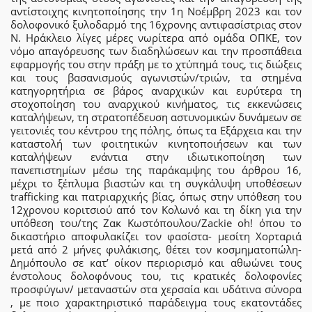
αντίστοιχης κινητοποίησης την 1η Νοέμβρη 2023 και τον
δολοφονικό ξυλοδαρμό της 16χρονης αντιφασίστριας στον
Ν. Ηράκλειο λίγες μέρες νωρίτερα από ομάδα ΟΠΚΕ, τον
νόμο απαγόρευσης των διαδηλώσεων και την προσπάθεια
εφαρμογής του στην πράξη με το χτύπημά τους, τις διώξεις
και τους βασανισμούς αγωνιστών/τριών, τα στημένα
κατηγορητήρια σε βάρος αναρχικών και ευρύτερα τη
στοχοποίηση του αναρχικού κινήματος, τις εκκενώσεις
καταλήψεων, τη στρατοπέδευση αστυνομικών δυνάμεων σε
γειτονιές του κέντρου της πόλης, όπως τα Εξάρχεια και την
καταστολή των φοιτητικών κινητοποιήσεων και των
καταλήψεων ενάντια στην ιδιωτικοποίηση των
πανεπιστημίων μέσω της παράκαμψης του άρθρου 16,
μέχρι το ξέπλυμα βιαστών και τη συγκάλυψη υποθέσεων
trafficking και πατριαρχικής βίας, όπως στην υπόθεση του
12χρονου κοριτσιού από τον Κολωνό και τη δίκη για την
υπόθεση του/της Ζακ Κωστόπουλου/Zackie oh! όπου το
δικαστήριο αποφυλακίζει τον φασίστα- μεσίτη Χορταριά
μετά από 2 μήνες φυλάκισης, θέτει τον κοσμηματοπώλη-
Δημόπουλο σε κατ’ οίκον περιορισμό και αθωώνει τους
ένστολους δολοφόνους του, τις κρατικές δολοφονίες
προσφύγων/ μεταναστών στα χερσαία και υδάτινα σύνορα
, με ποιο χαρακτηριστικό παράδειγμα τους εκατοντάδες