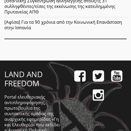
[Θεσ/νίκη] Συγκέντρωση αλληλεγγύης στους/ις 31
συλληφθέντες/είσες της εκκένωσης της κατειλημμένης
Πρυτανείας ΑΠΘ
[Αφίσα] Για τα 90 χρόνια από την Κοινωνική Επανάσταση
στην Ισπανία
LAND AND
FREEDOM
Portal ελευθεριακής
αντιπληροφόρησης,
πρωτοβουλία της
συντακτικής ομάδας της
αναρχικής εφημερίδας «Γη
και Ελευθερία» που εκδίδει
η
Αναρχική Πολιτική