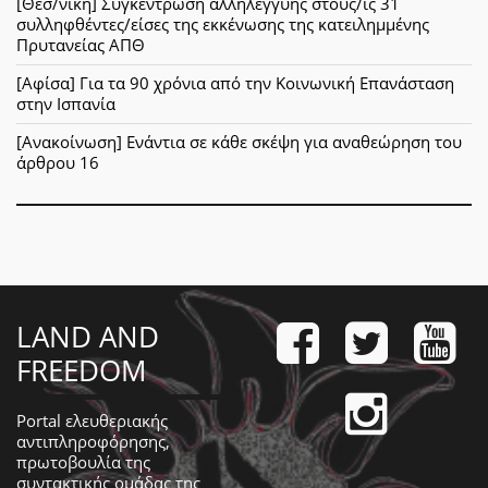
[Θεσ/νίκη] Συγκέντρωση αλληλεγγύης στους/ις 31
συλληφθέντες/είσες της εκκένωσης της κατειλημμένης
Πρυτανείας ΑΠΘ
[Αφίσα] Για τα 90 χρόνια από την Κοινωνική Επανάσταση
στην Ισπανία
[Ανακοίνωση] Ενάντια σε κάθε σκέψη για αναθεώρηση του
άρθρου 16
LAND AND
FREEDOM
Portal ελευθεριακής
αντιπληροφόρησης,
πρωτοβουλία της
συντακτικής ομάδας της