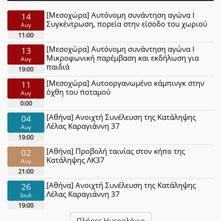
[Μεσοχώρα] Αυτόνομη συνάντηση αγώνα Ι
14
Συγκέντρωση, πορεία στην είσοδο του χωριού
Αυγ
11:00
[Μεσοχώρα] Αυτόνομη συνάντηση αγώνα Ι
13
Μικροφωνική παρέμβαση και εκδήλωση για
Αυγ
παιδιά
19:00
[Μεσοχώρα] Αυτοοργανωμένο κάμπινγκ στην
11
όχθη του ποταμού
Αυγ
0:00
[Αθήνα] Ανοιχτή Συνέλευση της Κατάληψης
04
Λέλας Καραγιάννη 37
Αυγ
19:00
[Αθήνα] Προβολή ταινίας στον κήπο της
02
Κατάληψης ΛΚ37
Αυγ
21:00
[Αθήνα] Ανοιχτή Συνέλευση της Κατάληψης
26
Λέλας Καραγιάννη 37
Ιουλ
19:00
Πλήρες Ημερολόγιο