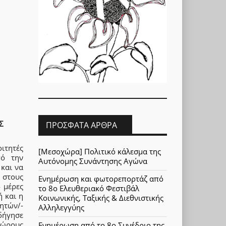
Σ
ΠΡΌΣΦΑΤΑ ΆΡΘΡΑ
οιτητές
[Μεσοχώρα] Πολιτικό κάλεσμα της
πό την
Αυτόνομης Συνάντησης Αγώνα
 και να
 στους
Ενημέρωση και φωτορεπορτάζ από
4 μέρες
το 8ο Ελευθεριακό Φεστιβάλ
ή και η
Κοινωνικής, Ταξικής & Διεθνιστικής
ητών/-
Αλληλεγγύης
δήγησε
χώρους
Ενημέρωση από το 8ο Συνέδριο της