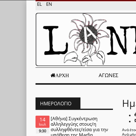
EL
EN
ΑΓΏΝΕΣ
ΑΡΧΉ
Ημ
ΗΜΕΡΟΛΌΓΙΟ
[Αθήνα] Συγκέντρωση
14
αλληλεγγύης στους/η
Ιουλ
συλληφθέντες/είσα για την
Ανά έτο
9:30
υπόθεση της Marfin
Ανά μή