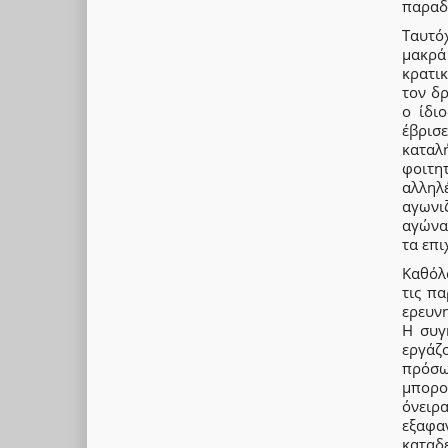
παραδ
Ταυτό
μακρά
κρατικ
τον δ
ο ίδι
έβρισ
καταλ
φοιτητ
αλληλ
αγωνι
αγώνα 
τα επι
Καθόλο
τις π
ερευνη
Η συγ
εργάζ
πρόσωπ
μπορο
όνειρα
εξαφα
καταδ