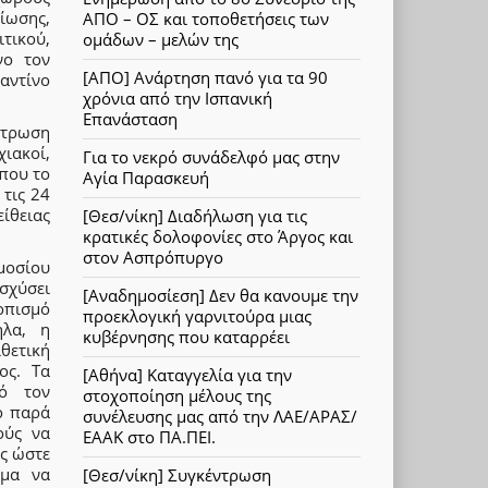
ίωσης,
ΑΠΟ – ΟΣ και τοποθετήσεις των
τικού,
ομάδων – μελών της
νο τον
[ΑΠΟ] Ανάρτηση πανό για τα 90
αντίνο
χρόνια από την Ισπανική
Επανάσταση
ντρωση
ιακοί,
Για το νεκρό συνάδελφό μας στην
που το
Αγία Παρασκευή
 τις 24
ίθειας
[Θεσ/νίκη] Διαδήλωση για τις
κρατικές δολοφονίες στο Άργος και
στον Ασπρόπυργο
μοσίου
σχύσει
[Αναδημοσίεση] Δεν θα κανουμε την
οπισμό
προεκλογική γαρνιτούρα μιας
ηλα, η
κυβέρνησης που καταρρέει
ιθετική
ος. Τα
[Αθήνα] Καταγγελία για την
πό τον
στοχοποίηση μέλους της
ο παρά
συνέλευσης μας από την ΛΑΕ/ΑΡΑΣ/
ούς να
ΕΑΑΚ στο ΠΑ.ΠΕΙ.
ς ώστε
ημα να
[Θεσ/νίκη] Συγκέντρωση