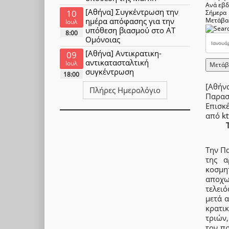
Ανά εβ
[Αθήνα] Συγκέντρωση την
10
Σήμερα
ημέρα απόφασης για την
Μετάβα
Ιουλ
υπόθεση βιασμού στο ΑΤ
8:00
Ομόνοιας
[Αθήνα] Αντικρατικη-
09
αντικατασταλτική
Ιουλ
Μετάβ
συγκέντρωση
18:00
[Αθήν
Πλήρες Ημερολόγιο
Παρασ
Επισκ
από
kt
Την Πα
της α
κοσμητ
αποχω
τελειό
μετά α
κρατι
τριών
τον π