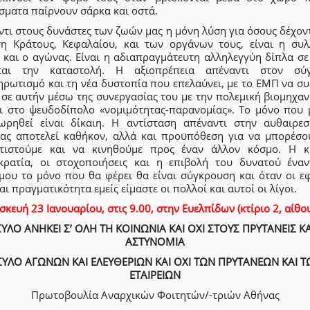
σματα παίρνουν σάρκα και οστά.
τι στους δυνάστες των ζωών μας η μόνη λύση για όσους δέχον
ση Κράτους, Κεφαλαίου, και των οργάνων τους, είναι η συλ
 και ο αγώνας. Είναι η αδιαπραγμάτευτη αλληλεγγύη δίπλα σε
ται την καταστολή. Η αξιοπρέπεια απέναντι στον σύ
ηρωτισμό και τη νέα δυστοπία που επελαύνει, με το ΕΜΠ να συ
σε αυτήν μέσω της συνεργασίας του με την πολεμική βιομηχαν
ι στο ψευδοδίπολο «νομιμότητας-παρανομίας». Το μόνο που 
ωρηθεί είναι δίκαιη. Η αντίσταση απέναντι στην αυθαιρεσ
ίας αποτελεί καθήκον, αλλά και προϋπόθεση για να μπορέσο
τιστούμε και να κινηθούμε προς έναν άλλον κόσμο. Η κ
κρατία, οι στοχοποιήσεις και η επιβολή του δυνατού έναν
μου το μόνο που θα φέρει θα είναι σύγκρουση και όταν οι εφ
αι πραγματικότητα εμείς είμαστε οι πολλοί και αυτοί οι λίγοι.
κευή 23 Ιανουαρίου, στις 9.00, στην Ευελπίδων (κτίριο 2, αίθο
ΥΛΟ ΑΝΗΚΕΙ Σ’ ΟΛΗ ΤΗ ΚΟΙΝΩΝΙΑ ΚΑΙ ΟΧΙ ΣΤΟΥΣ ΠΡΥΤΑΝΕΙΣ Κ
ΑΣΤΥΝΟΜΙΑ
ΣΥΛΟ ΑΓΩΝΩΝ ΚΑΙ ΕΛΕΥΘΕΡΙΩΝ ΚΑΙ ΟΧΙ ΤΩΝ ΠΡΥΤΑΝΕΩΝ ΚΑΙ Τ
ΕΤΑΙΡΕΙΩΝ
Πρωτοβουλία Αναρχικών Φοιτητών/-τριών Αθήνας