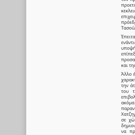
προετ
κεκλε
επιχε
πρόεδ
Τασού
Έπειτ
ενάντ
υποψή
επίπεδ
προσα
και τη
Άλλο 
χαρακ
την ά
του τ
επιβολ
ακόμα
παραν
Χατζη
σε χώ
δημιο
να πρ