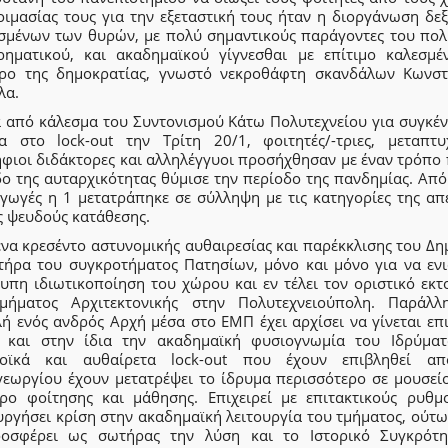
οιμασίας τους για την εξεταστική τους ήταν η διοργάνωση δεξ
ισμένων των θυρών, με πολύ σημαντικούς παράγοντες του πολι
ιρηματικού, και ακαδημαϊκού γίγνεσθαι με επίτιμο καλεσμέ
ρο της δημοκρατίας, γνωστό νεκροθάφτη σκανδάλων Κωνστ
λα.
α από κάλεσμα του Συντονισμού Κάτω Πολυτεχνείου για συγκέ
ια στο lock-out την Τρίτη 20/1, φοιτητές/-τριες, μεταπτυχ
φιοι διδάκτορες και αλληλέγγυοι προσήχθησαν με έναν τρόπο 
ο της αυταρχικότητας θύμισε την περίοδο της πανδημίας. Από
γωγές η 1 μετατράπηκε σε σύλληψη με τις κατηγορίες της απε
ς ψευδούς κατάθεσης.
ένα κρεσέντο αστυνομικής αυθαιρεσίας και παρέκκλισης του Δη
τήρα του συγκροτήματος Πατησίων, μόνο και μόνο για να ενι
τυπη ιδιωτικοποίηση του χώρου και εν τέλει τον οριστικό εκτ
μήματος Αρχιτεκτονικής στην Πολυτεχνειούπολη. Παράλλ
ή ενός ανδρός Αρχή μέσα στο ΕΜΠ έχει αρχίσει να γίνεται επ
 και στην ίδια την ακαδημαϊκή φυσιογνωμία του Ιδρύματ
οϊκά και αυθαίρετα lock-out που έχουν επιβληθεί α
γεωργίου έχουν μετατρέψει το ίδρυμα περισσότερο σε μουσεί
ρο φοίτησης και μάθησης. Επιχειρεί με επιτακτικούς ρυθμ
υργήσει κρίση στην ακαδημαϊκή λειτουργία του τμήματος, ούτω
οσφέρει ως σωτήρας την λύση και το Ιστορικό Συγκρότ