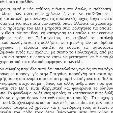
οθεί στο παρελθόν.
χρονα, αυτή η νέα επίθεση ενάντια στο άσυλο, η πολλοστή 
 λίστα των τελευταίων χρόνων, έρχεται να επιβεβαιώσει
ή καταστολή, με συνένοχες τις πρυτανικές αρχές, έρχεται να 
ρόμο για ένα πανεπιστήμιο-μαγαζί, όπως άλλωστε το χαρακτήρι
ος ο πρύτανης του ΕΜΠ μπροστά στις φοιτήτριες τις οποίες 
ε χυδαία. Με την θεσμική κατάργηση του ασύλου, την εκκένω
ήψεων εντός του Πολυτεχνείου, την εισβολή σε κατάλη
ικού συλλόγου και τις συλλήψεις φοιτητών/-τριών του ιδρύμα
έγγυων, η εξουσία ελπίζει να κάμψει τις αντιστάσε
ζόμενων εντός των σχολών, με σκοπό το Πολυτεχνείο, από μια
και αντίστασης των από τα κάτω, να μετατραπεί σε ένα τσιφλ
χειρηματικά και πολιτικά συμφέροντα των ελίτ.
υ σύνηθες παρ’ όλα αυτά δεν αποτελεί το γεγονός ότι ταυτόχ
αράνομες προσαγωγές στην Πατησίων προσήχθη στα νότια πρ
τής που η αστυνομία πίστευε ότι μπορεί να πήγαινε στο Πολυτ
κεκριμένη στοχοποίηση, όπως και άλλες ανθρώπων που φοι
ονται στο ΕΜΠ, είναι εξοργιστική και φανερώνει το αληθιν
ο. Το φακέλωμα, οι άτυπες ομηρίες, οι κατασκευασμένες διώξ
ύν να συγκρατήσουν ένα καθεστώς που σαπίζει. Τα επιχειρη
 του Ι. Χατζηγεωργίου και οι πολιτικές του επιδιώξεις δεν μπο
νίσουν ιστορία 52 χρόνων και η αντίδρασή τους απέναντι σ
εικνύει τον φόβο τους όταν βρίσκονται μέσα στο χώρο 