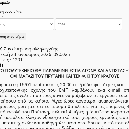
δομάδα
ση στον μήνα
αση στον μήνα
α] Συγκέντρωση αλληλεγγύης
κευή 23 Ιανουάριος 2026, 09:00am
έψεις
: 1201
f1
ΤΟ ΠΟΛΥΤΕΧΝΕΙΟ ΘΑ ΠΑΡΑΜΕΙΝΕΙ ΕΣΤΙΑ ΑΓΩΝΑ ΚΑΙ ΑΝΤΙΣΤΑΣΗ
ΟΧΙ ΜΑΓΑΖΙ ΤΟΥ ΠΡΥΤΑΝΗ ΚΑΙ ΤΣΙΦΛΙΚΙ ΤΟΥ ΚΡΑΤΟΥΣ
ρασκευή 16/01 περίπου στις 20:00 το βράδυ, φοιτήτριες και φ
ρχιτεκτονικής σχολής του ΕΜΠ λαμβάνουν ένα e-mail α
εία της σχολής που τους καλεί να μαζέψουν τις εργασίες τους
ρήσουν από τα κτήρια. Λίγες ώρες αργότερα, ανακοινώνεται
φοιτους φοιτητές ότι το ίδρυμα θα κλείσει για τις επόμενες 
πό εντολή του Πρύτανη, ενώ επί 4 μέρες η “αντι”-τρομοκρατικ
κή ασφάλεια έλεγχαν εξονυχιστικά τους χώρους εργασίας φοιτ
, μεταπτυχιακών και καθηγητών μέσα στο ίδρυμα. Αυτό που ο
ρύτανη του πανεπιστημίου να διώξει τους φοιτητές από τους 