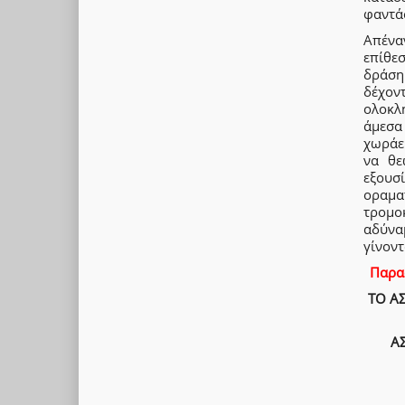
φαντά
Απέναν
επίθε
δράση
δέχον
ολοκλ
άμεσα 
χωράε
να θε
εξουσ
οραμα
τρομο
αδύνα
γίνοντ
Παρασ
ΤΟ ΑΣ
Α