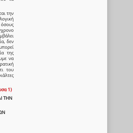
ται την
λογική
 όσους
γχρονο
μβάλει
ία, δεν
μπορεί
ία της
υμε να
ρατική
τι του
ιάλτες
υσα 1)
ΑΙ ΤΗΝ
ΩΝ