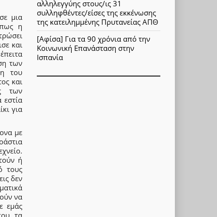
αλληλεγγύης στους/ις 31
συλληφθέντες/είσες της εκκένωσης
σε μια
της κατειλημμένης Πρυτανείας ΑΠΘ
 πως η
στρώσει
[Αφίσα] Για τα 90 χρόνια από την
σε και
Κοινωνική Επανάσταση στην
έπειτα
Ισπανία
ση των
ψη του
τος και
ις των
 εστία
ίκι για
ρονα με
οάστια
εχνείο.
τούν ή
ό τους
εις δεν
ματικά
ρούν να
ε εμάς
που τα