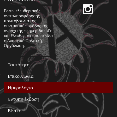
Portal ελευθεριακής
αντιπληροφόρησης,
πρωτοβουλία της
συντακτικής ομάδας της
αναρχικής εφημερίδας «Γη
και Ελευθερία» που εκδίδει
η
Αναρχική Πολιτική
Οργάνωση
.
Ταυτότητα
Επικοινωνία
Ημερολόγιο
Έντυπη έκδοση
Βίντεο