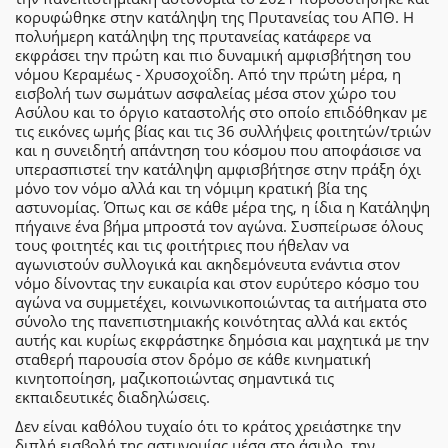
κορυφώθηκε στην κατάληψη της Πρυτανείας του ΑΠΘ. Η
πολυήμερη κατάληψη της πρυτανείας κατάφερε να
εκφράσει την πρώτη και πιο δυναμική αμφισβήτηση του
νόμου Κεραμέως - Χρυσοχοΐδη. Από την πρώτη μέρα, η
εισβολή των σωμάτων ασφαλείας μέσα στον χώρο του
Ασύλου και το όργιο καταστολής στο οποίο επιδόθηκαν με
τις εικόνες ωμής βίας και τις 36 συλλήψεις φοιτητών/τριών
και η συνειδητή απάντηση του κόσμου που αποφάσισε να
υπερασπιστεί την κατάληψη αμφισβήτησε στην πράξη όχι
μόνο τον νόμο αλλά και τη νόμιμη κρατική βία της
αστυνομίας. Όπως και σε κάθε μέρα της, η ίδια η Κατάληψη
πήγαινε ένα βήμα μπροστά τον αγώνα. Συσπείρωσε όλους
τους φοιτητές και τις φοιτήτριες που ήθελαν να
αγωνιστούν συλλογικά και ακηδεμόνευτα ενάντια στον
νόμο δίνοντας την ευκαιρία και στον ευρύτερο κόσμο του
αγώνα να συμμετέχει, κοινωνικοποιώντας τα αιτήματα στο
σύνολο της πανεπιστημιακής κοινότητας αλλά και εκτός
αυτής και κυρίως εκφράστηκε δημόσια και μαχητικά με την
σταθερή παρουσία στον δρόμο σε κάθε κινηματική
κινητοποίηση, μαζικοποιώντας σημαντικά τις
εκπαιδευτικές διαδηλώσεις.
Δεν είναι καθόλου τυχαίο ότι το κράτος χρειάστηκε την
διπλή εισβολή της αστυνομίας μέσα στο άσυλο, την