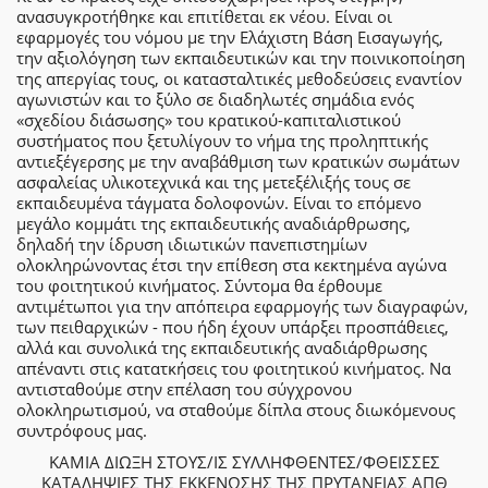
ανασυγκροτήθηκε και επιτίθεται εκ νέου. Είναι οι
εφαρμογές του νόμου με την Ελάχιστη Βάση Εισαγωγής,
την αξιολόγηση των εκπαιδευτικών και την ποινικοποίηση
της απεργίας τους, οι κατασταλτικές μεθοδεύσεις εναντίον
αγωνιστών και το ξύλο σε διαδηλωτές σημάδια ενός
«σχεδίου διάσωσης» του κρατικού-καπιταλιστικού
συστήματος που ξετυλίγουν το νήμα της προληπτικής
αντιεξέγερσης με την αναβάθμιση των κρατικών σωμάτων
ασφαλείας υλικοτεχνικά και της μετεξέλιξής τους σε
εκπαιδευμένα τάγματα δολοφονών. Είναι το επόμενο
μεγάλο κομμάτι της εκπαιδευτικής αναδιάρθρωσης,
δηλαδή την ίδρυση ιδιωτικών πανεπιστημίων
ολοκληρώνοντας έτσι την επίθεση στα κεκτημένα αγώνα
του φοιτητικού κινήματος. Σύντομα θα έρθουμε
αντιμέτωποι για την απόπειρα εφαρμογής των διαγραφών,
των πειθαρχικών - που ήδη έχουν υπάρξει προσπάθειες,
αλλά και συνολικά της εκπαιδευτικής αναδιάρθρωσης
απέναντι στις κατατκήσεις του φοιτητικού κινήματος. Να
αντισταθούμε στην επέλαση του σύγχρονου
ολοκληρωτισμού, να σταθούμε δίπλα στους διωκόμενους
συντρόφους μας.
ΚΑΜΙΑ ΔΙΩΞΗ ΣΤΟΥΣ/ΙΣ ΣΥΛΛΗΦΘΕΝΤΕΣ/ΦΘΕΙΣΣΕΣ
ΚΑΤΑΛΗΨΙΕΣ ΤΗΣ ΕΚΚΕΝΩΣΗΣ ΤΗΣ ΠΡΥΤΑΝΕΙΑΣ ΑΠΘ