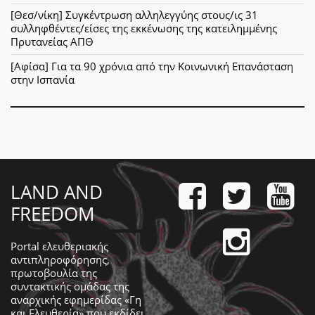
[Θεσ/νίκη] Συγκέντρωση αλληλεγγύης στους/ις 31
συλληφθέντες/είσες της εκκένωσης της κατειλημμένης
Πρυτανείας ΑΠΘ
[Αφίσα] Για τα 90 χρόνια από την Κοινωνική Επανάσταση
στην Ισπανία
LAND AND
FREEDOM
Portal ελευθεριακής
αντιπληροφόρησης,
πρωτοβουλία της
συντακτικής ομάδας της
αναρχικής εφημερίδας «Γη
και Ελευθερία» που εκδίδει