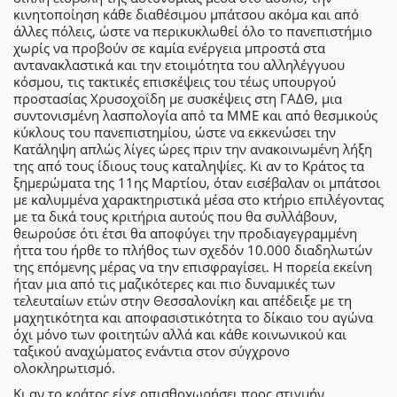
κινητοποίηση κάθε διαθέσιμου μπάτσου ακόμα και από
άλλες πόλεις, ώστε να περικυκλωθεί όλο το πανεπιστήμιο
χωρίς να προβούν σε καμία ενέργεια μπροστά στα
αντανακλαστικά και την ετοιμότητα του αλληλέγγυου
κόσμου, τις τακτικές επισκέψεις του τέως υπουργού
προστασίας Χρυσοχοΐδη με συσκέψεις στη ΓΑΔΘ, μια
συντονισμένη λασπολογία από τα ΜΜΕ και από θεσμικούς
κύκλους του πανεπιστημίου, ώστε να εκκενώσει την
Κατάληψη απλώς λίγες ώρες πριν την ανακοινωμένη λήξη
της από τους ίδιους τους καταληψίες. Κι αν το Κράτος τα
ξημερώματα της 11ης Μαρτίου, όταν εισέβαλαν οι μπάτσοι
με καλυμμένα χαρακτηριστικά μέσα στο κτήριο επιλέγοντας
με τα δικά τους κριτήρια αυτούς που θα συλλάβουν,
θεωρούσε ότι έτσι θα αποφύγει την προδιαγεγραμμένη
ήττα του ήρθε το πλήθος των σχεδόν 10.000 διαδηλωτών
της επόμενης μέρας να την επισφραγίσει. Η πορεία εκείνη
ήταν μια από τις μαζικότερες και πιο δυναμικές των
τελευταίων ετών στην Θεσσαλονίκη και απέδειξε με τη
μαχητικότητα και αποφασιστικότητα το δίκαιο του αγώνα
όχι μόνο των φοιτητών αλλά και κάθε κοινωνικού και
ταξικού αναχώματος ενάντια στον σύγχρονο
ολοκληρωτισμό.
Κι αν το κράτος είχε οπισθοχωρήσει προς στιγμήν,