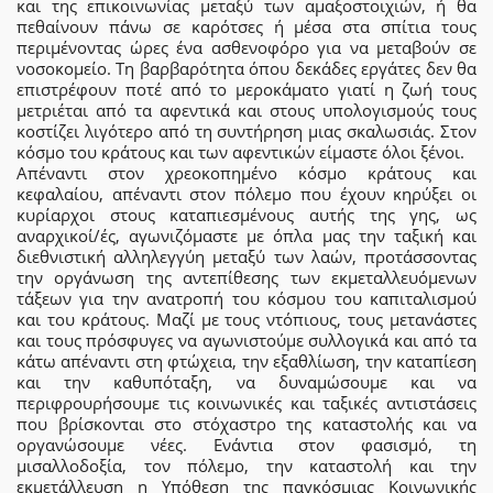
και της επικοινωνίας μεταξύ των αμαξοστοιχιών, ή θα
πεθαίνουν πάνω σε καρότσες ή μέσα στα σπίτια τους
περιμένοντας ώρες ένα ασθενοφόρο για να μεταβούν σε
νοσοκομείο. Τη βαρβαρότητα όπου δεκάδες εργάτες δεν θα
επιστρέφουν ποτέ από το μεροκάματο γιατί η ζωή τους
μετριέται από τα αφεντικά και στους υπολογισμούς τους
κοστίζει λιγότερο από τη συντήρηση μιας σκαλωσιάς. Στον
κόσμο του κράτους και των αφεντικών είμαστε όλοι ξένοι.
Απέναντι στον χρεοκοπημένο κόσμο κράτους και
κεφαλαίου, απέναντι στον πόλεμο που έχουν κηρύξει οι
κυρίαρχοι στους καταπιεσμένους αυτής της γης, ως
αναρχικοί/ές, αγωνιζόμαστε με όπλα μας την ταξική και
διεθνιστική αλληλεγγύη μεταξύ των λαών, προτάσσοντας
την οργάνωση της αντεπίθεσης των εκμεταλλευόμενων
τάξεων για την ανατροπή του κόσμου του καπιταλισμού
και του κράτους. Μαζί με τους ντόπιους, τους μετανάστες
και τους πρόσφυγες να αγωνιστούμε συλλογικά και από τα
κάτω απέναντι στη φτώχεια, την εξαθλίωση, την καταπίεση
και την καθυπόταξη, να δυναμώσουμε και να
περιφρουρήσουμε τις κοινωνικές και ταξικές αντιστάσεις
που βρίσκονται στο στόχαστρο της καταστολής και να
οργανώσουμε νέες. Ενάντια στον φασισμό, τη
μισαλλοδοξία, τον πόλεμο, την καταστολή και την
εκμετάλλευση η Υπόθεση της παγκόσμιας Κοινωνικής