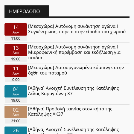
ΗΜΕΡΟΛΌΓΙΟ
[Μεσοχώρα] Αυτόνομη συνάντηση αγώνα Ι
14
Συγκέντρωση, πορεία στην είσοδο του χωριού
Αυγ
11:00
[Μεσοχώρα] Αυτόνομη συνάντηση αγώνα Ι
13
Μικροφωνική παρέμβαση και εκδήλωση για
Αυγ
παιδιά
19:00
[Μεσοχώρα] Αυτοοργανωμένο κάμπινγκ στην
11
όχθη του ποταμού
Αυγ
0:00
[Αθήνα] Ανοιχτή Συνέλευση της Κατάληψης
04
Λέλας Καραγιάννη 37
Αυγ
19:00
[Αθήνα] Προβολή ταινίας στον κήπο της
02
Κατάληψης ΛΚ37
Αυγ
21:00
[Αθήνα] Ανοιχτή Συνέλευση της Κατάληψης
26