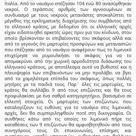
Ιταλία. Από το ναυάγιο επέζησαν 104 ενώ 80 ανασύρθηκαν
νεκροί. Ο τεράστιος αριθμός των αγνοουμένων σε
συνδυασμό με τους νεκρούς μετανάστες αποκαλύπτει το
μέγεθος της εγκληματικής διαχείρισης του συμβάντος από
το ελληνικό κράτος, με δεδομένο ότι οι ελληνικές αρχές
είχαν ειδοποιηθεί αρκετές ώρες πριν για τον κίνδυνο, στον
οποίο βρίσκονταν οι επιβαίνοντες του σκάφους αλλά και
από το γεγονός ότι μαρτυρίες προσφύγων και μεταναστών
που επέζησαν από το ναυάγιο αναφέρουν πως το λιμενικό
επιχείρησε να ρυμουλκήσει το σκάφος για να το
απομακρύνει από την χωρική αρμοδιότητα διάσωσης του
ελληνικού κράτους, με αποτέλεσμα αυτό να βυθιστεί και η
πλειοψηφία των επιβαινόντων να μην προλάβει να βγει
από τα χαμηλότερα επίπεδα του σκάφους, όπως πολλές
μητέρες με τα παιδιά τους. Παρ΄ όλες τις μαρτυρίες, το
κράτος θα συλλάβει 9 από τους επιζώντες και θα τους
προφυλακίσει με ένα σαθρό κατηγορητήριο, βασισμένο σε
ελλειπή στοιχεία. Οι μαρτυρίες των επιζώντων, που
καταλογίζουν τις ευθύνες για το ναυάγιο στις λιμενικές
αρχές, δεν θα συμπεριληφθούν ποτέ στη δικογραφία. Οι
συνθήκες κάτω από τις οποίες το λιμενικό πήρε τις
καταθέσεις των 9 επιζώντων θα αμφισβητηθούν από τους
συνηγόρους τους. Οι επικοινωνίες, επίσημες και