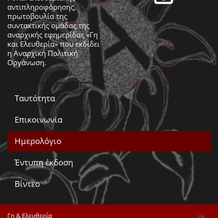
αντιπληροφόρησης,
πρωτοβουλία της
συντακτικής ομάδας της
αναρχικής εφημερίδας «Γη
και Ελευθερία» που εκδίδει
η
Αναρχική Πολιτική
Οργάνωση
.
Ταυτότητα
Επικοινωνία
Ημερολόγιο
Έντυπη έκδοση
Βίντεο
Γη & Ελευθερία