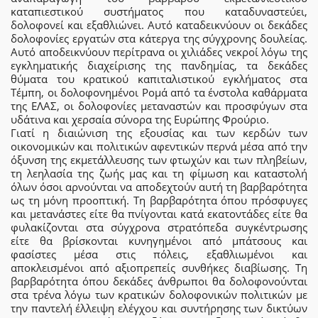
καταπιεστικού συστήματος που καταδυναστεύει,
δολοφονεί και εξαθλιώνει. Αυτό καταδεικνύουν οι δεκάδες
δολοφονίες εργατών στα κάτεργα της σύγχρονης δουλείας.
Αυτό αποδεικνύουν περίτρανα οι χιλιάδες νεκροί λόγω της
εγκληματικής διαχείρισης της πανδημίας, τα δεκάδες
θύματα του κρατικού καπιταλιστικού εγκλήματος στα
Τέμπη, οι δολοφονημένοι Ρομά από τα ένστολα καθάρματα
της ΕΛΑΣ, οι δολοφονίες μεταναστών και προσφύγων στα
υδάτινα και χερσαία σύνορα της Ευρώπης Φρούριο.
Γιατί η διαιώνιση της εξουσίας και των κερδών των
οικονομικών και πολιτικών αφεντικών περνά μέσα από την
όξυνση της εκμετάλλευσης των φτωχών και των πληβείων,
τη λεηλασία της ζωής μας και τη φίμωση και καταστολή
όλων όσοι αρνούνται να αποδεχτούν αυτή τη βαρβαρότητα
ως τη μόνη προοπτική. Τη βαρβαρότητα όπου πρόσφυγες
και μετανάστες είτε θα πνίγονται κατά εκατοντάδες είτε θα
φυλακίζονται στα σύγχρονα στρατόπεδα συγκέντρωσης
είτε θα βρίσκονται κυνηγημένοι από μπάτσους και
φασίστες μέσα στις πόλεις, εξαθλιωμένοι και
αποκλεισμένοι από αξιοπρεπείς συνθήκες διαβίωσης. Τη
βαρβαρότητα όπου δεκάδες άνθρωποι θα δολοφονούνται
στα τρένα λόγω των κρατικών δολοφονικών πολιτικών με
την παντελή έλλειψη ελέγχου και συντήρησης των δικτύων