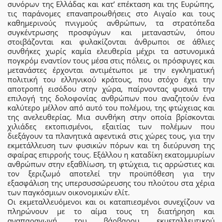
συνόρων της Ελλάδας και κατ’ επέκταση και της Ευρώπης,
τις παράνομες επαναπροωθήσεις στο Αιγαίο και τους
καθημερινούς πνιγμούς ανθρώπων, τα στρατόπεδα
συγκέντρωσης προσφύγων και μεταναστών, όπου
στοιβάζονται και φυλακίζονται άνθρωποι σε άθλιες
συνθήκες χωρίς καμία ελευθερία μέχρι τα αστυνομικά
πογκρόμ εναντίον τους μέσα στις πόλεις, οι πρόσφυγες και
μετανάστες έρχονται αντιμέτωποι με την εγκληματική
πολιτική του ελληνικού κράτους, που στόχο έχει την
αποτροπή εισόδου στην χώρα, παίρνοντας φυσικά την
επιλογή της δολοφονίας ανθρώπων που αναζητούν ένα
καλύτερο μέλλον από αυτό του πολέμου, της φτώχειας και
της ανελευθερίας. Μια συνθήκη στην οποία βρίσκονται
χιλιάδες εκτοπισμένοι, εξαιτίας των πολέμων που
διεξάγουν τα πλανητικά αφεντικά στις χώρες τους, για την
εκμετάλλευση των φυσικών πόρων και τη διεύρυνση της
σφαίρας επιρροής τους. Εξάλλου η καταδίκη εκατομμυρίων
ανθρώπων στην εξαθλίωση, τη φτώχεια, τις αρρώστιες και
τον ξεριζωμό αποτελεί την προϋπόθεση για την
εξασφάλιση της υπερσυσσώρευσης του πλούτου στα χέρια
των παγκόσμιων οικονομικών ελίτ.
Οι εκμεταλλευόμενοι και οι καταπιεσμένοι συνεχίζουν να
πληρώνουν με το αίμα τους τη διατήρηση και
αναπαραγωγή του βάρβαρου εκμεταλλευτικού