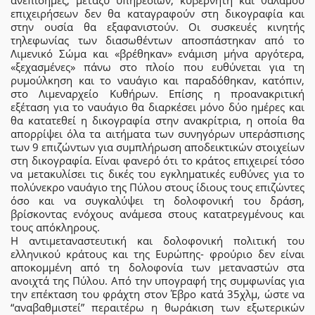
ανεπίσημες, μεταξύ υπηρεσιών, κυβερνήτη και θαλάμου
επιχειρήσεων δεν θα καταγραφούν στη δικογραφία και
στην ουσία θα εξαφανιστούν. Οι συσκευές κινητής
τηλεφωνίας των διασωθέντων αποσπάστηκαν από το
Λιμενικό Σώμα και «βρέθηκαν» ενάμιση μήνα αργότερα,
«ξεχασμένες» πάνω στο πλοίο που ευθύνεται για τη
ρυμούλκηση και το ναυάγιο και παραδόθηκαν, κατόπιν,
στο Λιμεναρχείο Κυθήρων. Επίσης η προανακριτική
εξέταση για το ναυάγιο θα διαρκέσει μόνο δύο ημέρες και
θα κατατεθεί η δικογραφία στην ανακρίτρια, η οποία θα
απορρίψει όλα τα αιτήματα των συνηγόρων υπεράσπισης
των 9 επιζώντων για συμπλήρωση αποδεικτικών στοιχείων
στη δικογραφία. Είναι φανερό ότι το κράτος επιχειρεί τόσο
να μετακυλίσει τις δικές του εγκληματικές ευθύνες για το
πολύνεκρο ναυάγιο της Πύλου στους ίδιους τους επιζώντες
όσο και να συγκαλύψει τη δολοφονική του δράση,
βρίσκοντας ενόχους ανάμεσα στους κατατρεγμένους και
τους απόκληρους.
Η αντιμεταναστευτική και δολοφονική πολιτική του
ελληνικού κράτους και της Ευρώπης- φρούριο δεν είναι
αποκομμένη από τη δολοφονία των μεταναστών στα
ανοιχτά της Πύλου. Από την υπογραφή της συμφωνίας για
την επέκταση του φράχτη στον Έβρο κατά 35χλμ, ώστε να
“αναβαθμιστεί” περαιτέρω η θωράκιση των εξωτερικών