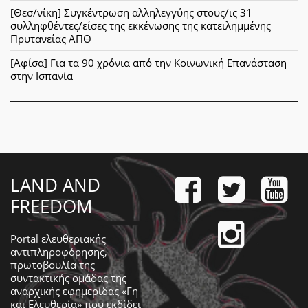
[Θεσ/νίκη] Συγκέντρωση αλληλεγγύης στους/ις 31
συλληφθέντες/είσες της εκκένωσης της κατειλημμένης
Πρυτανείας ΑΠΘ
[Αφίσα] Για τα 90 χρόνια από την Κοινωνική Επανάσταση
στην Ισπανία
LAND AND
FREEDOM
Portal ελευθεριακής
αντιπληροφόρησης,
πρωτοβουλία της
συντακτικής ομάδας της
αναρχικής εφημερίδας «Γη
και Ελευθερία» που εκδίδει