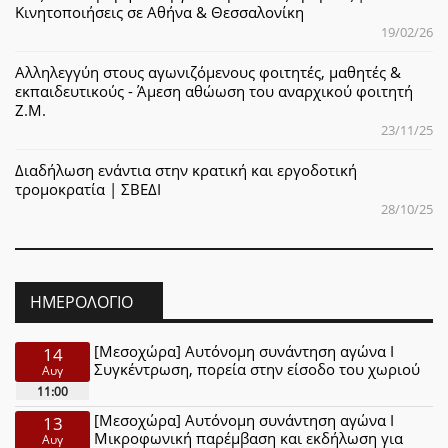
Κινητοποιήσεις σε Αθήνα & Θεσσαλονίκη
19/02/26
Αλληλεγγύη στους αγωνιζόμενους φοιτητές, μαθητές &
εκπαιδευτικούς - Άμεση αθώωση του αναρχικού φοιτητή
Ζ.Μ.
23/11/25
Διαδήλωση ενάντια στην κρατική και εργοδοτική
τρομοκρατία | ΣΒΕΔΙ
28/10/25
ΗΜΕΡΟΛΌΓΙΟ
[Μεσοχώρα] Αυτόνομη συνάντηση αγώνα Ι
14
Συγκέντρωση, πορεία στην είσοδο του χωριού
Αυγ
11:00
[Μεσοχώρα] Αυτόνομη συνάντηση αγώνα Ι
13
Μικροφωνική παρέμβαση και εκδήλωση για
Αυγ