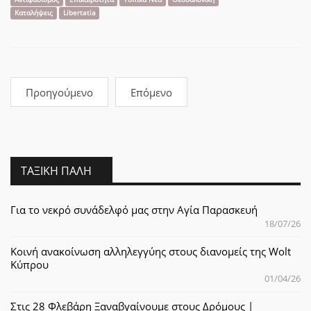
Emp
Καταλήψεις
Libertatia
Προηγούμενο
Επόμενο
ΤΑΞΙΚΉ ΠΆΛΗ
Για το νεκρό συνάδελφό μας στην Αγία Παρασκευή
18/07/26
Κοινή ανακοίνωση αλληλεγγύης στους διανομείς της Wolt
Κύπρου
01/04/26
Στις 28 Φλεβάρη Ξαναβγαίνουμε στους Δρόμους |