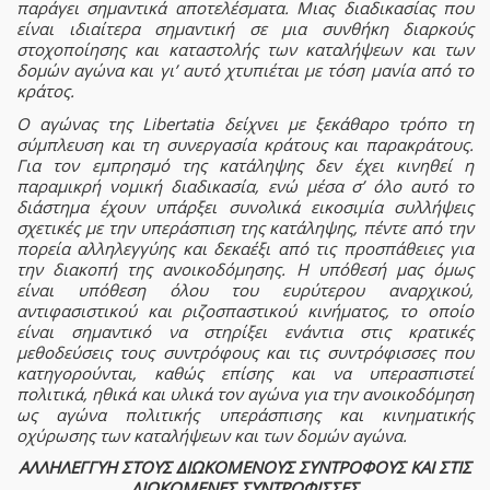
παράγει σημαντικά αποτελέσματα. Μιας διαδικασίας που
είναι ιδιαίτερα σημαντική σε μια συνθήκη διαρκούς
στοχοποίησης και καταστολής των καταλήψεων και των
δομών αγώνα και γι’ αυτό χτυπιέται με τόση μανία από το
κράτος.
Ο αγώνας της Libertatia δείχνει με ξεκάθαρο τρόπο τη
σύμπλευση και τη συνεργασία κράτους και παρακράτους.
Για τον εμπρησμό της κατάληψης δεν έχει κινηθεί η
παραμικρή νομική διαδικασία, ενώ μέσα σ’ όλο αυτό το
διάστημα έχουν υπάρξει συνολικά εικοσιμία συλλήψεις
σχετικές με την υπεράσπιση της κατάληψης, πέντε από την
πορεία αλληλεγγύης και δεκαέξι από τις προσπάθειες για
την διακοπή της ανοικοδόμησης. Η υπόθεσή μας όμως
είναι υπόθεση όλου του ευρύτερου αναρχικού,
αντιφασιστικού και ριζοσπαστικού κινήματος, το οποίο
είναι σημαντικό να στηρίξει ενάντια στις κρατικές
μεθοδεύσεις τους συντρόφους και τις συντρόφισσες που
κατηγορούνται, καθώς επίσης και να υπερασπιστεί
πολιτικά, ηθικά και υλικά τον αγώνα για την ανοικοδόμηση
ως αγώνα πολιτικής υπεράσπισης και κινηματικής
οχύρωσης των καταλήψεων και των δομών αγώνα.
ΑΛΛΗΛΕΓΓΥΗ ΣΤΟΥΣ ΔΙΩΚΟΜΕΝΟΥΣ ΣΥΝΤΡΟΦΟΥΣ ΚΑΙ ΣΤΙΣ
ΔΙΩΚΟΜΕΝΕΣ ΣΥΝΤΡΟΦΙΣΣΕΣ