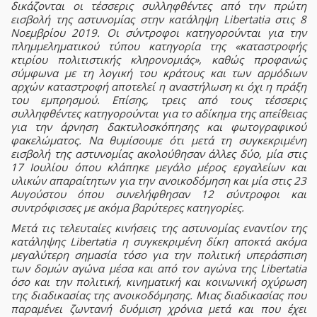
δικάζονται οι τέσσερις συλληφθέντες από την πρώτη
εισβολή της αστυνομίας στην κατάληψη Libertatia στις 8
Νοεμβρίου 2019. Οι σύντροφοι κατηγορούνται για την
πλημμεληματικού τύπου κατηγορία της «καταστροφής
κτιρίου πολιτιστικής κληρονομιάς», καθώς προφανώς
σύμφωνα με τη λογική του κράτους και των αρμόδιων
αρχών καταστροφή αποτελεί η αναστήλωση κι όχι η πράξη
του εμπρησμού. Επίσης, τρεις από τους τέσσερις
συλληφθέντες κατηγορούνται για το αδίκημα της απείθειας
για την άρνηση δακτυλοσκόπησης και φωτογραφικού
φακελώματος. Να θυμίσουμε ότι μετά τη συγκεκριμένη
εισβολή της αστυνομίας ακολούθησαν άλλες δύο, μία στις
17 Ιουλίου όπου κλάπηκε μεγάλο μέρος εργαλείων και
υλικών απαραίτητων για την ανοικοδόμηση και μία στις 23
Αυγούστου όπου συνελήφθησαν 12 σύντροφοι και
συντρόφισσες με ακόμα βαρύτερες κατηγορίες.
Μετά τις τελευταίες κινήσεις της αστυνομίας εναντίον της
κατάληψης Libertatia η συγκεκριμένη δίκη αποκτά ακόμα
μεγαλύτερη σημασία τόσο για την πολιτική υπεράσπιση
των δομών αγώνα μέσα και από τον αγώνα της Libertatia
όσο και την πολιτική, κινηματική και κοινωνική οχύρωση
της διαδικασίας της ανοικοδόμησης. Μιας διαδικασίας που
παραμένει ζωντανή δυόμιση χρόνια μετά και που έχει