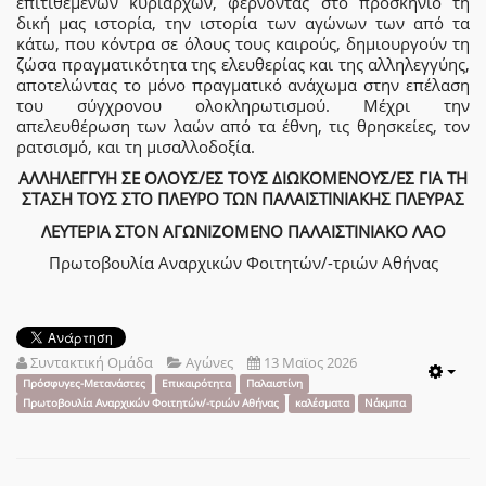
επιτιθέμενων κυρίαρχων, φέρνοντας στο προσκήνιο τη
δική μας ιστορία, την ιστορία των αγώνων των από τα
κάτω, που κόντρα σε όλους τους καιρούς, δημιουργούν τη
ζώσα πραγματικότητα της ελευθερίας και της αλληλεγγύης,
αποτελώντας το μόνο πραγματικό ανάχωμα στην επέλαση
του σύγχρονου ολοκληρωτισμού. Μέχρι την
απελευθέρωση των λαών από τα έθνη, τις θρησκείες, τον
ρατσισμό, και τη μισαλλοδοξία.
ΑΛΛΗΛΕΓΓΥΗ ΣΕ ΟΛΟΥΣ/ΕΣ ΤΟΥΣ ΔΙΩΚΟΜΕΝΟΥΣ/ΕΣ ΓΙΑ ΤΗ
ΣΤΑΣΗ ΤΟΥΣ ΣΤΟ ΠΛΕΥΡΟ ΤΩΝ ΠΑΛΑΙΣΤΙΝΙΑΚΗΣ ΠΛΕΥΡΑΣ
ΛΕΥΤΕΡΙΑ ΣΤΟΝ ΑΓΩΝΙΖΟΜΕΝΟ ΠΑΛΑΙΣΤΙΝΙΑΚΟ ΛΑΟ
Πρωτοβουλία Αναρχικών Φοιτητών/-τριών Αθήνας
Συντακτική Ομάδα
Αγώνες
13 Μαϊος 2026
Emp
Πρόσφυγες-Μετανάστες
Επικαιρότητα
Παλαιστίνη
Πρωτοβουλία Αναρχικών Φοιτητών/-τριών Αθήνας
καλέσματα
Νάκμπα