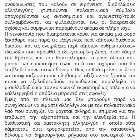
ανακοινώσεις που καλούν σε ειρήνευση, διαδηλώσεις
αλληλεγγύης χτυπιούνται, παλαιστινιακά σύμβολα
απαγορεύονται ως αντισημιτικά και αγωνιστές/-τριές
συλλαμβάνονται και φυλακίζονται, ενώ οι διακρατικές
σχέσεις και συμφωνίες παραμένουν ακόμα σε πλήρη ισχύ.
Η γενοκτονία που διαπράττεται κάνει για ακόμα μια φορά
ξεκάθαρο πως παρά τις εξαγγελίες περί κάποιου διεθνούς
δικαίου, και τις ονειρώξεις περί κάποιων ανθρωπιστικών
ιδεωδών που προωθεί η εξευγενισμένη Δύση, στον κόσμο
του Κράτους και του Καπιταλισμού το μόνο δίκαιο που
μπορεί να επικρατήσει είναι αυτό του ισχυρού που θα
επιβληθεί πάνω στον αδύναμο. Πως τα Κράτη είναι σε θέση
να αποφασίζουν ποιοι πληθυσμοί αξίζουν να ζήσουν και
ποιοι να εξολοθρευθούν προωθώντας παράλληλα τη
μισαλλοδοξία και τον κοινωνικό εκφασισμό ως όπλο για να
καλλιεργηθεί η απάθεια μπροστά στις σφαγές.
Εμείς από τη πλευρά μας δεν μπορούμε παρά να
συνεχίσουμε να είμαστε αλληλέγγυοι με τον παλαιστινιακό
λαό που συνεχίζει να μάχεται σκληρά κι επίμονα για την
επιβίωση, την αξιοπρέπεια, και την ελευθερία του. Η
διεθνιστική και αμετάκλητη αλληλεγγύη, η οποία ούτε
κάμπτεται, ούτε τρομοκρατείται από την καταστολή,
θέλουμε να δημιουργήσει ρήγματα στο εσωτερικό των