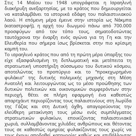
Στις 14 Μαΐου του 1948 υπογράφεται η Ισραηλινή
διακήρυξη ανεξαρτησίας, με το κράτος που δημιουργείται
να καταλαμβάνει τα ιστορικά εδάφη του παλαιστινιακού
λαού. Η επόμενη μέρα έμεινε στην ιστορία ως Νάκμπα
(καταστροφή), η αρχή του διωγμού πάνω από 700.000
προσφύγων από τον τόπο τους, σηματοδοτώντας
ταυτόχρονα την έναρξη ενός αγώνα για τη Γη και την
Ελευθερία που σήμερα ίσως βρίσκεται στην πιο κρίσιμη
καμπή του.
Το ισραηλινό κράτος που από τη πρώτη μέρα ύπαρξης του
είχε εξασφαλισμένη τη διπλωματική και μετέπειτα τη
στρατιωτική υποστήριξη σύσσωμου του δυτικού κόσμου,
αποτελώντας το προπύργιο και το “προκεχωρημένο
φυλάκιο” της δυτικής πολεμικής μηχανής στη Μέση
Ανατολή και λειτουργώντας ως το μέσο προώθησης των
δυτικών πολιτικών και οικονομικών συμφερόντων στην
περιοχή, θέτει σε πλήρη εφαρμογή ένα καθεστώς
απαρτχάιντ περιορίζοντας τους παλαιστινίους στη λωρίδα
της Γάζας και στη Δυτική όχθη, απαγορεύοντας την
ελεύθερη μετακίνηση τους μέσω ενός συμπλέγματος
στρατιωτικών φυλακίων, εποικίζοντας παλαιστινιακά
χωριά, συλλαμβάνοντας χιλιάδες ανθρώπους και θέτοντας
τους σε καθεστώς ομηρίας φυλακίζοντας τους χωρίς να
τους έχουν αποδοθεί κατηγορίες καθώς και επιβάλλοντας