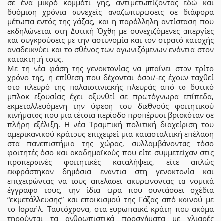
σε ένα μικρό κομμάτι γης, αντιμετωπίζοντας εδώ και
δυόμιση χρόνια συνεχείς αναζωπυρώσεις σε διάφορα
μέτωπα εντός της γάζας, και η παράλληλη αντίσταση που
εκδηλώνεται στη Δυτική Όχθη με συνεχιζόμενες απεργίες
και συγκρούσεις με την αστυνομία και τον στρατό κατοχής
αναδεικνύει και το σθένος των αγωνιζόμενων ενάντια στον
κατακτητή τους.
Με τη νέα φάση της γενοκτονίας να μπαίνει στον τρίτο
χρόνο της, η επίθεση που δέχονται όσοι/-ες έχουν ταχθεί
στο πλευρό της παλαιστινιακής πλευράς από το δυτικό
μπλοκ εξουσίας έχει οξυνθεί σε πρωτόγνωρα επίπεδα,
εκμεταλλευόμενη την ύφεση του διεθνούς φοιτητικού
κινήματος που μια τέτοια περίοδο προπέρυσι βρισκόταν σε
πλήρη εξέλιξη. Η νέα Τραμπική πολιτική διαχείριση του
αμερικανικού κράτους επιχειρεί μια κατασταλτική επέλαση
στα πανεπιστήμια της χώρας, συλλαμβάνοντας τόσο
φοιτητές όσο και ακαδημαϊκούς που είτε συμμετείχαν στις
προπερσινές φοιτητικές καταλήψεις, είτε απλώς
εκφράστηκαν δημόσια ενάντια στη γενοκτονία και
επιχειρώντας να τους απελάσει ακυρώνοντας τα νομικά
έγγραφα τους, την ίδια ώρα που συντάσσει σχέδια
“εκμετάλλευσης” και εποικισμού της Γάζας από κοινού με
το Ισραήλ. Ταυτόχρονα, στα ευρωπαϊκά κράτη που ακόμα
τηρούνται τα ανθρωπιστικά προσχήματα με χλιαρές