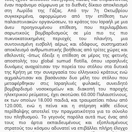
έναν παράνομο σύμφωνα με το διεθνές δίκαιο αποκλεισμό
στη Λωρίδα της Γάζας. Από την 7η Οκτωβρίου
συγκεκριμένα, αφορμώμενο από την επίθεση των
παλαιστινιακών οργανώσεων, το κράτος του Ισραήλ με μια
άνευ προηγουμένου επίθεση, που περιλαμβάνει
σαρωτικούς βομβαρδισμούς σε μία πιο τις πιο
πυκνοκατοικημένες περιοχές του πλανήτη, μια
συντονισμένη εισβολή αέρως και εδάφους, συστηματικό
αποκλεισμό ανθρωπιστικής βοήθειας από τρίτες χώρες και
εθελοντές -όπως έδειξε η επίθεση σε μέρος της φετινής
αποστολής του global sumud flotilla, όπου ισραηλινές
δυνάμεις αναχαίτισαν την πορεία του στόλου στα δυτικά
της Κρήτη με την συνεργασία του ελληνικού κράτους ενώ
αιχμαλώτισαν και βασάνισαν δυο μέλη του στόλου που
μεταφέρθηκαν στις Ισραηλινές φυλακές, συνειδητό
βομβαρδισμό νοσοκομείων και διακοπή του παροχής
ηλεκτρικού ρεύματος, έχει σκοτώσει 60.000 Παλαιστίνιους,
εκ των οποίων 18.000 παιδιά, και τραυματίσει πάνω από
120.000, ενώ η πείνα και η στέρηση κάθε είδους
περίθαλψης αποτελεί την πραγματικότητα για το σύνολο
του πληθυσμού. Το γεγονός παρόλα αυτά πως ένας από
τους πιο άρτια εκπαιδευμένους και εξοπλισμένους
στρατούς του κόσμου αδυνατεί να επιβάλλει πλήρη έλεγχο