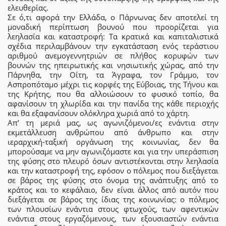
ελευθερίας.
Σε ό,τι αφορά την Ελλάδα, ο Πάρνωνας δεν αποτελεί τη
μοναδική περίπτωση βουνού που προορίζεται για
λεηλασία και καταστροφή: Τα κρατικά και καπιταλιστικά
σχέδια περιλαμβάνουν την εγκατάσταση ενός τεράστιου
αριθμού ανεμογεννητριών σε πλήθος κορυφών των
βουνών της ηπειρωτικής και νησιωτικής χώρας, από την
Πάρνηθα, την Οίτη, τα Άγραφα, τον Γράμμο, τον
Ασπροπόταμο μέχρι τις κορφές της Εύβοιας, της Τήνου και
της Κρήτης, που θα αλλοιώσουν το φυσικό τοπίο, θα
αφανίσουν τη χλωρίδα και την πανίδα της κάθε περιοχής
και θα εξαφανίσουν ολόκληρα χωριά από το χάρτη.
Απ’ τη μεριά μας, ως αγωνιζόμενοι/ες ενάντια στην
εκμετάλλευση ανθρώπου από άνθρωπο και στην
ιεραρχική-ταξική οργάνωση της κοινωνίας, δεν θα
μπορούσαμε να μην αγωνιζόμαστε και για την υπεράσπιση
της φύσης στο πλευρό όσων αντιστέκονται στην λεηλασία
και την καταστροφή της, εφόσον ο πόλεμος που διεξάγεται
σε βάρος της φύσης στο όνομα της ανάπτυξης από το
κράτος και το κεφάλαιο, δεν είναι άλλος από αυτόν που
διεξάγεται σε βάρος της ίδιας της κοινωνίας: ο πόλεμος
των πλουσίων ενάντια στους φτωχούς, των αφεντικών
ενάντια στους εργαζόμενους, των εξουσιαστών ενάντια