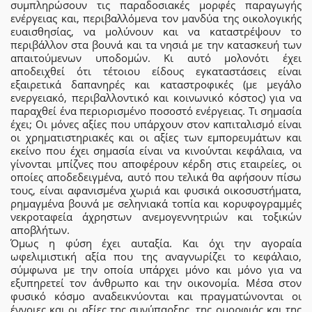
συμπληρώσουν τις παραδοσιακές μορφές παραγωγής
ενέργειας και, περιβαλλόμενα τον μανδύα της οικολογικής
ευαισθησίας, να μολύνουν και να καταστρέψουν το
περιβάλλον στα βουνά και τα νησιά με την κατασκευή των
απαιτούμενων υποδομών. Κι αυτό μολονότι έχει
αποδειχθεί ότι τέτοιου είδους εγκαταστάσεις είναι
εξαιρετικά δαπανηρές και καταστροφικές (με μεγάλο
ενεργειακό, περιβαλλοντικό και κοινωνικό κόστος) για να
παραχθεί ένα περιορισμένο ποσοστό ενέργειας. Τι σημασία
έχει; Οι μόνες αξίες που υπάρχουν στον καπιταλισμό είναι
οι χρηματιστηριακές και οι αξίες των εμπορευμάτων και
εκείνο που έχει σημασία είναι να κινούνται κεφάλαια, να
γίνονται μπίζνες που αποφέρουν κέρδη στις εταιρείες, οι
οποίες αποδεδειγμένα, αυτό που τελικά θα αφήσουν πίσω
τους, είναι αφανισμένα χωριά και φυσικά οικοσυστήματα,
ρημαγμένα βουνά με σεληνιακά τοπία και κορυφογραμμές
νεκροταφεία άχρηστων ανεμογεννητριών και τοξικών
αποβλήτων.
Όμως η φύση έχει αυταξία. Και όχι την αγοραία
ωφελιμιστική αξία που της αναγνωρίζει το κεφάλαιο,
σύμφωνα με την οποία υπάρχει μόνο και μόνο για να
εξυπηρετεί τον άνθρωπο και την οικονομία. Μέσα στον
φυσικό κόσμο αναδεικνύονται και πραγματώνονται οι
έννοιες και οι αξίες της συνύπαρξης, της ομορφιάς και της