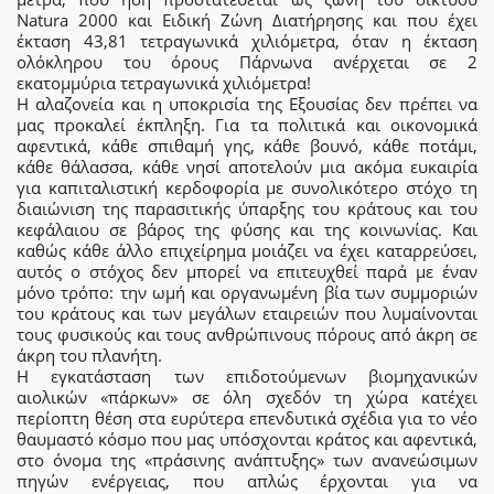
Natura 2000 και Ειδική Ζώνη Διατήρησης και που έχει
έκταση 43,81 τετραγωνικά χιλιόμετρα, όταν η έκταση
ολόκληρου του όρους Πάρνωνα ανέρχεται σε 2
εκατομμύρια τετραγωνικά χιλιόμετρα!
Η αλαζονεία και η υποκρισία της Εξουσίας δεν πρέπει να
μας προκαλεί έκπληξη. Για τα πολιτικά και οικονομικά
αφεντικά, κάθε σπιθαμή γης, κάθε βουνό, κάθε ποτάμι,
κάθε θάλασσα, κάθε νησί αποτελούν μια ακόμα ευκαιρία
για καπιταλιστική κερδοφορία με συνολικότερο στόχο τη
διαιώνιση της παρασιτικής ύπαρξης του κράτους και του
κεφάλαιου σε βάρος της φύσης και της κοινωνίας. Και
καθώς κάθε άλλο επιχείρημα μοιάζει να έχει καταρρεύσει,
αυτός ο στόχος δεν μπορεί να επιτευχθεί παρά με έναν
μόνο τρόπο: την ωμή και οργανωμένη βία των συμμοριών
του κράτους και των μεγάλων εταιρειών που λυμαίνονται
τους φυσικούς και τους ανθρώπινους πόρους από άκρη σε
άκρη του πλανήτη.
Η εγκατάσταση των επιδοτούμενων βιομηχανικών
αιολικών «πάρκων» σε όλη σχεδόν τη χώρα κατέχει
περίοπτη θέση στα ευρύτερα επενδυτικά σχέδια για το νέο
θαυμαστό κόσμο που μας υπόσχονται κράτος και αφεντικά,
στο όνομα της «πράσινης ανάπτυξης» των ανανεώσιμων
πηγών ενέργειας, που απλώς έρχονται για να