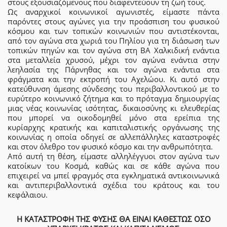
στους εξουσιαζόμενους που διαφεντεύουν τη ζωή τους.
Ως αναρχικοί κοινωνικοί αγωνιστές, είμαστε πάντα
παρόντες στους αγώνες για την προάσπιση του φυσικού
κόσμου και των τοπικών κοινωνιών που αντιστέκονται,
από τον αγώνα στα χωριά του Πηλίου για τη διάσωση των
τοπικών πηγών και τον αγώνα στη ΒΑ Χαλκιδική ενάντια
στα μεταλλεία χρυσού, μέχρι τον αγώνα ενάντια στην
λεηλασία της Πάρνηθας και τον αγώνα ενάντια στα
φράγματα και την εκτροπή του Αχελώου. Κι αυτό στην
κατεύθυνση άμεσης σύνδεσης του περιβαλλοντικού με το
ευρύτερο κοινωνικό ζήτημα και το πρόταγμα δημιουργίας
μιας νέας κοινωνίας ισότητας, δικαιοσύνης κι ελευθερίας
που μπορεί να οικοδομηθεί μόνο στα ερείπια της
κυρίαρχης κρατικής και καπιταλιστικής οργάνωσης της
κοινωνίας η οποία οδηγεί σε αλλεπάλληλες καταστροφές
και στον όλεθρο τον φυσικό κόσμο και την ανθρωπότητα.
Από αυτή τη θέση, είμαστε αλληλέγγυοι στον αγώνα των
κατοίκων τoυ Κοσμά, καθώς και σε κάθε αγώνα που
επιχειρεί να μπεί φραγμός στα εγκληματικά αντικοινωνικά
και αντιπεριβαλλοντικά σχέδια του κράτους και του
κεφάλαιου.
Η ΚΑΤΑΣΤΡΟΦΗ ΤΗΣ ΦΥΣΗΣ ΘΑ ΕΙΝΑΙ ΚΑΘΕΣΤΩΣ ΟΣΟ