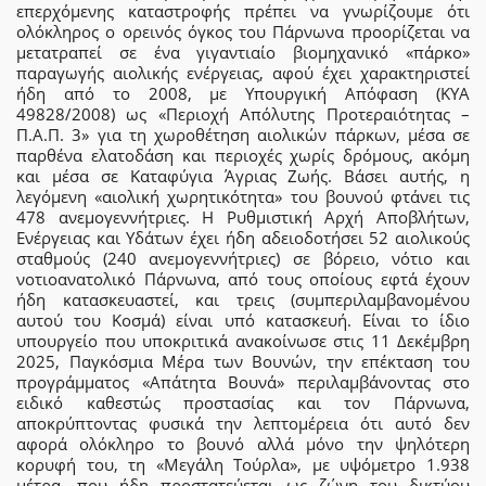
επερχόμενης καταστροφής πρέπει να γνωρίζουμε ότι
ολόκληρος ο ορεινός όγκος του Πάρνωνα προορίζεται να
μετατραπεί σε ένα γιγαντιαίο βιομηχανικό «πάρκο»
παραγωγής αιολικής ενέργειας, αφού έχει χαρακτηριστεί
ήδη από το 2008, με Υπουργική Απόφαση (ΚΥΑ
49828/2008) ως «Περιοχή Απόλυτης Προτεραιότητας –
Π.Α.Π. 3» για τη χωροθέτηση αιολικών πάρκων, μέσα σε
παρθένα ελατοδάση και περιοχές χωρίς δρόμους, ακόμη
και μέσα σε Καταφύγια Άγριας Ζωής. Βάσει αυτής, η
λεγόμενη «αιολική χωρητικότητα» του βουνού φτάνει τις
478 ανεμογεννήτριες. Η Ρυθμιστική Αρχή Αποβλήτων,
Ενέργειας και Υδάτων έχει ήδη αδειοδοτήσει 52 αιολικούς
σταθμούς (240 ανεμογεννήτριες) σε βόρειο, νότιο και
νοτιοανατολικό Πάρνωνα, από τους οποίους εφτά έχουν
ήδη κατασκευαστεί, και τρεις (συμπεριλαμβανομένου
αυτού του Κοσμά) είναι υπό κατασκευή. Είναι το ίδιο
υπουργείο που υποκριτικά ανακοίνωσε στις 11 Δεκέμβρη
2025, Παγκόσμια Μέρα των Βουνών, την επέκταση του
προγράμματος «Απάτητα Βουνά» περιλαμβάνοντας στο
ειδικό καθεστώς προστασίας και τον Πάρνωνα,
αποκρύπτοντας φυσικά την λεπτομέρεια ότι αυτό δεν
αφορά ολόκληρο το βουνό αλλά μόνο την ψηλότερη
κορυφή του, τη «Μεγάλη Τούρλα», με υψόμετρο 1.938
μέτρα, που ήδη προστατεύεται ως ζώνη του δικτύου