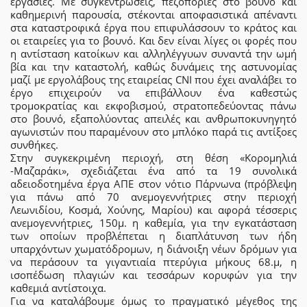
εργασίες. Με συγκεντρώσεις, πεζοπορίες στο βουνό και
καθημερινή παρουσία, στέκονται αποφασιστικά απέναντι
στα καταστροφικά έργα που επιφυλάσσουν το κράτος και
οι εταιρείες για το βουνό. Και δεν είναι λίγες οι φορές που
η αντίσταση κατοίκων και αλληλέγγυων συναντά την ωμή
βία και την καταστολή, καθώς δυνάμεις της αστυνομίας
μαζί με εργολάβους της εταιρείας CNI που έχει αναλάβει το
έργο επιχειρούν να επιβάλλουν ένα καθεστώς
τρομοκρατίας και εκφοβισμού, στρατοπεδεύοντας πάνω
στο βουνό, εξαπολύοντας απειλές και ανθρωποκυνηγητό
αγωνιστών που παραμένουν στο μπλόκο παρά τις αντίξοες
συνθήκες.
Στην συγκεκριμένη περιοχή, στη θέση «Κορομηλιά
-Μαζαράκι», σχεδιάζεται ένα από τα 19 συνολικά
αδειοδοτημένα έργα ΑΠΕ στον νότιο Πάρνωνα (πρόβλεψη
για πάνω από 70 ανεμογεννήτριες στην περιοχή
Λεωνιδίου, Κοσμά, Χούνης, Μαρίου) και αφορά τέσσερις
ανεμογεννήτριες, 150μ. η καθεμία, για την εγκατάσταση
των οποίων προβλέπεται η διαπλάτυνση των ήδη
υπαρχόντων χωματόδρομων, η διάνοιξη νέων δρόμων για
να περάσουν τα γιγαντιαία πτερύγια μήκους 68.μ, η
ισοπέδωση πλαγιών και τεσσάρων κορυφών για την
καθεμιά αντίστοιχα.
Για να καταλάβουμε όμως το πραγματικό μέγεθος της