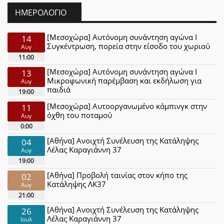
ΗΜΕΡΟΛΌΓΙΟ
[Μεσοχώρα] Αυτόνομη συνάντηση αγώνα Ι
14
Συγκέντρωση, πορεία στην είσοδο του χωριού
Αυγ
11:00
[Μεσοχώρα] Αυτόνομη συνάντηση αγώνα Ι
13
Μικροφωνική παρέμβαση και εκδήλωση για
Αυγ
παιδιά
19:00
[Μεσοχώρα] Αυτοοργανωμένο κάμπινγκ στην
11
όχθη του ποταμού
Αυγ
0:00
[Αθήνα] Ανοιχτή Συνέλευση της Κατάληψης
04
Λέλας Καραγιάννη 37
Αυγ
19:00
[Αθήνα] Προβολή ταινίας στον κήπο της
02
Κατάληψης ΛΚ37
Αυγ
21:00
[Αθήνα] Ανοιχτή Συνέλευση της Κατάληψης
26
Λέλας Καραγιάννη 37
Ιουλ