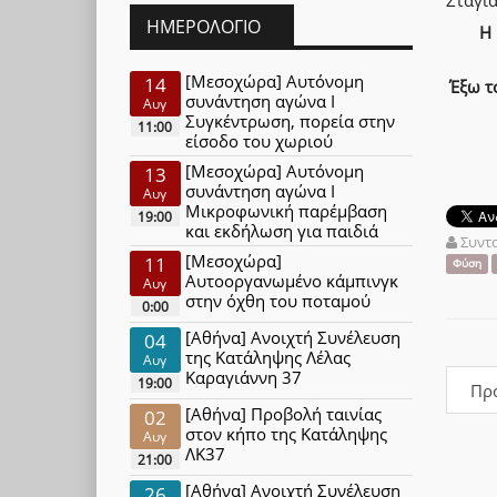
ΗΜΕΡΟΛΌΓΙΟ
Η 
[Μεσοχώρα] Αυτόνομη
14
Έξω το
συνάντηση αγώνα Ι
Αυγ
Συγκέντρωση, πορεία στην
11:00
είσοδο του χωριού
[Μεσοχώρα] Αυτόνομη
13
συνάντηση αγώνα Ι
Αυγ
Μικροφωνική παρέμβαση
19:00
και εκδήλωση για παιδιά
Συντ
[Μεσοχώρα]
11
Φύση
Αυτοοργανωμένο κάμπινγκ
Αυγ
στην όχθη του ποταμού
0:00
[Αθήνα] Ανοιχτή Συνέλευση
04
της Κατάληψης Λέλας
Αυγ
Καραγιάννη 37
19:00
Πρ
[Αθήνα] Προβολή ταινίας
02
στον κήπο της Κατάληψης
Αυγ
ΛΚ37
21:00
[Αθήνα] Ανοιχτή Συνέλευση
26