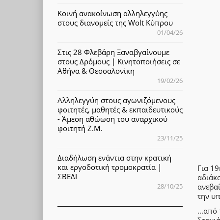
Κοινή ανακοίνωση αλληλεγγύης
στους διανομείς της Wolt Κύπρου
01/04/26
Στις 28 Φλεβάρη Ξαναβγαίνουμε
στους Δρόμους | Κινητοποιήσεις σε
Αθήνα & Θεσσαλονίκη
19/02/26
Αλληλεγγύη στους αγωνιζόμενους
φοιτητές, μαθητές & εκπαιδευτικούς
- Άμεση αθώωση του αναρχικού
φοιτητή Ζ.Μ.
23/11/25
Διαδήλωση ενάντια στην κρατική
και εργοδοτική τρομοκρατία |
Για 19
ΣΒΕΔΙ
αδιάκ
28/10/25
ανεβαί
την υπ
...από
Σταγιά