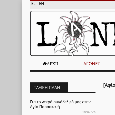
EL
EN
ΑΓΏΝΕΣ
ΑΡΧΉ
[Αφί
ΤΑΞΙΚΉ ΠΆΛΗ
Για το νεκρό συνάδελφό μας στην
Αγία Παρασκευή
18/07/26