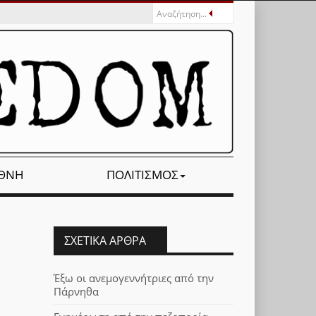
ΕΘΝΉ
ΠΟΛΙΤΙΣΜΌΣ
ΣΧΕΤΙΚΆ ΆΡΘΡΑ
Έξω οι ανεμογεννήτριες από την
Πάρνηθα