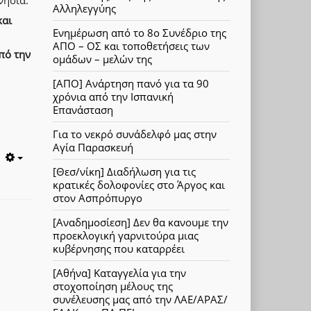
Αλληλεγγύης
και
Ενημέρωση από το 8ο Συνέδριο της
ΑΠΟ – ΟΣ και τοποθετήσεις των
από την
ομάδων – μελών της
[ΑΠΟ] Ανάρτηση πανό για τα 90
χρόνια από την Ισπανική
Επανάσταση
Για το νεκρό συνάδελφό μας στην
Αγία Παρασκευή
Empty
[Θεσ/νίκη] Διαδήλωση για τις
κρατικές δολοφονίες στο Άργος και
στον Ασπρόπυργο
[Αναδημοσίεση] Δεν θα κανουμε την
προεκλογική γαρνιτούρα μιας
κυβέρνησης που καταρρέει
[Αθήνα] Καταγγελία για την
στοχοποίηση μέλους της
συνέλευσης μας από την ΛΑΕ/ΑΡΑΣ/