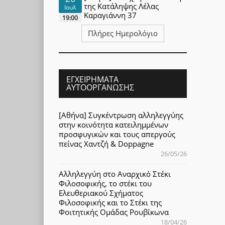
της Κατάληψης Λέλας
Ιουλ
Καραγιάννη 37
19:00
Πλήρες Ημερολόγιο
ΕΓΧΕΙΡΉΜΑΤΑ
ΑΥΤΟΟΡΓΆΝΩΣΗΣ
[Αθήνα] Συγκέντρωση αλληλεγγύης
στην κοινότητα κατειλημμένων
προσφυγικών και τους απεργούς
πείνας Χαντζή & Doppagne
26/05/26
Αλληλεγγύη στο Αναρχικό Στέκι
Φιλοσοφικής, το στέκι του
Ελευθεριακού Σχήματος
Φιλοσοφικής και το Στέκι της
Φοιτητικής Ομάδας Ρουβίκωνα
18/04/26