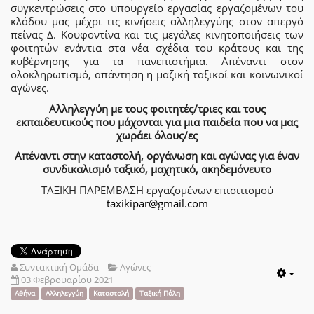
συγκεντρώσεις στο υπουργείο εργασίας εργαζομένων του
κλάδου μας μέχρι τις κινήσεις αλληλεγγύης στον απεργό
πείνας Δ. Κουφοντίνα και τις μεγάλες κινητοποιήσεις των
φοιτητών ενάντια στα νέα σχέδια του κράτους και της
κυβέρνησης για τα πανεπιστήμια. Απέναντι στον
ολοκληρωτισμό, απάντηση η μαζική ταξικοί και κοινωνικοί
αγώνες.
Αλληλεγγύη με τους φοιτητές/τριες και τους
εκπαιδευτικούς που μάχονται για μια παιδεία που να μας
χωράει όλους/ες
Απέναντι στην καταστολή, οργάνωση και αγώνας για έναν
συνδικαλισμό ταξικό, μαχητικό, ακηδεμόνευτο
ΤΑΞΙΚΗ ΠΑΡΕΜΒΑΣΗ εργαζομένων επισιτισμού
taxikipar@gmail.com
Συντακτική Ομάδα
Αγώνες
03 Φεβρουαρίου 2021
Emp
Αθήνα
Αλληλεγγύη
Καταστολή
Ταξική Πάλη