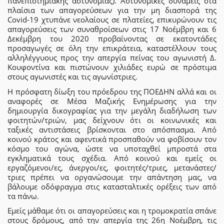
πανεπιστημιακής αστυνομίας). Αστυνομικές δυνάμεις στα
πλαίσια των απαγορεύσεων για την μη διασπορά της
Covid-19 χτυπάνε νεολαίους σε πλατείες, επικυρώνουν τις
απαγορεύσεις των συναθροίσεων στις 17 Νοέμβρη και 6
Δεκέμβρη του 2020 προβαίνοντας σε εκατοντάδες
προσαγωγές σε όλη την επικράτεια, καταστέλλουν τους
αλληλέγγυους προς την απεργία πείνας του αγωνιστή Δ.
Κουφοντίνα και πιστώνουν χιλιάδες ευρώ σε πρόστιμα
στους αγωνιστές και τις αγωνίστριες.
Η πρόσφατη δίωξη του πρόεδρου της ΠΟΕΔΗΝ αλλά και οι
αναφορές σε Μέσα Μαζικής Ενημέρωσης για την
δημιουργία δικογραφίας για την μεγάλη διαδήλωση των
φοιτητών/τριών, μας δείχνουν ότι οι κοινωνικές και
ταξικές αντιστάσεις βρίσκονται στο απόσπασμα. Από
κοινού κράτος και αφεντικά προσπαθούν να φοβίσουν τον
κόσμο του αγώνα, ώστε να υποταχθεί μπροστά στα
εγκληματικά τους σχέδια. Από κοινού και εμείς οι
εργαζόμενοι/ες, άνεργοι/ες, φοιτητές/τριες, μετανάστες/
τριες πρέπει να οργανώσουμε την απάντηση μας, να
βάλουμε οδόφραγμα στις κατασταλτικές ορέξεις των από
τα πάνω.
Εμείς μάθαμε ότι οι απαγορεύσεις και η τρομοκρατία σπάνε
στους δρόμους, από την απεργία της 26η Νοέμβρη, τις