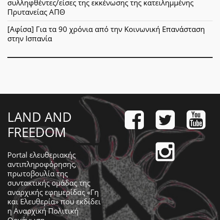
συλληφθέντες/είσες της εκκένωσης της κατειλημμένης
Πρυτανείας ΑΠΘ
[Αφίσα] Για τα 90 χρόνια από την Κοινωνική Επανάσταση
στην Ισπανία
LAND AND
FREEDOM
Portal ελευθεριακής
αντιπληροφόρησης,
πρωτοβουλία της
συντακτικής ομάδας της
αναρχικής εφημερίδας «Γη
και Ελευθερία» που εκδίδει
η
Αναρχική Πολιτική