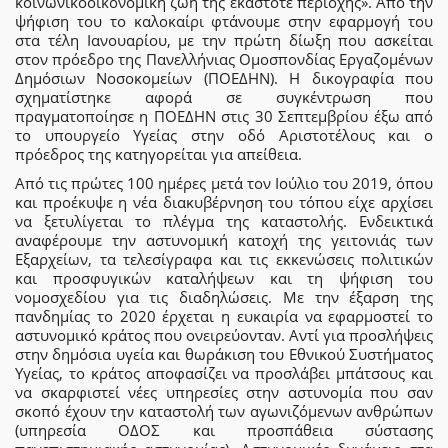
κοινωνικοοικονομική ζωή της εκάστοτε περιοχής». Από την
ψήφιση του το καλοκαίρι φτάνουμε στην εφαρμογή του
στα τέλη Ιανουαρίου, με την πρώτη δίωξη που ασκείται
στον πρόεδρο της Πανελλήνιας Ομοσπονδίας Εργαζομένων
Δημόσιων Νοσοκομείων (ΠΟΕΔΗΝ). Η δικογραφία που
σχηματίστηκε αφορά σε συγκέντρωση που
πραγματοποίησε η ΠΟΕΔΗΝ στις 30 Σεπτεμβρίου έξω από
το υπουργείο Υγείας στην οδό Αριστοτέλους και ο
πρόεδρος της κατηγορείται για απείθεια.
Από τις πρώτες 100 ημέρες μετά τον Ιούλιο του 2019, όπου
και προέκυψε η νέα διακυβέρνηση του τόπου είχε αρχίσει
να ξετυλίγεται το πλέγμα της καταστολής. Ενδεικτικά
αναφέρουμε την αστυνομική κατοχή της γειτονιάς των
Εξαρχείων, τα τελεσίγραφα και τις εκκενώσεις πολιτικών
και προσφυγικών καταλήψεων και τη ψήφιση του
νομοσχεδίου για τις διαδηλώσεις. Με την έξαρση της
πανδημίας το 2020 έρχεται η ευκαιρία να εφαρμοστεί το
αστυνομικό κράτος που ονειρεύονταν. Αντί για προσλήψεις
στην δημόσια υγεία και θωράκιση του Εθνικού Συστήματος
Υγείας, το κράτος αποφασίζει να προσλάβει μπάτσους και
να σκαρφιστεί νέες υπηρεσίες στην αστυνομία που σαν
σκοπό έχουν την καταστολή των αγωνιζόμενων ανθρώπων
(υπηρεσία ΟΔΟΣ και προσπάθεια σύστασης