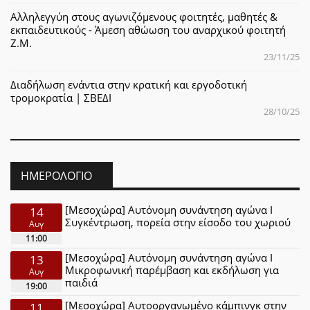
Αλληλεγγύη στους αγωνιζόμενους φοιτητές, μαθητές &
εκπαιδευτικούς - Άμεση αθώωση του αναρχικού φοιτητή
Ζ.Μ.
23/11/25
Διαδήλωση ενάντια στην κρατική και εργοδοτική
τρομοκρατία | ΣΒΕΔΙ
28/10/25
ΗΜΕΡΟΛΌΓΙΟ
[Μεσοχώρα] Αυτόνομη συνάντηση αγώνα Ι
14
Συγκέντρωση, πορεία στην είσοδο του χωριού
Αυγ
11:00
[Μεσοχώρα] Αυτόνομη συνάντηση αγώνα Ι
13
Μικροφωνική παρέμβαση και εκδήλωση για
Αυγ
παιδιά
19:00
[Μεσοχώρα] Αυτοοργανωμένο κάμπινγκ στην
11