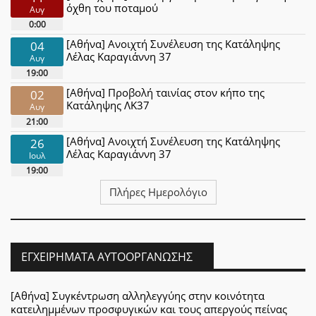
όχθη του ποταμού
Αυγ
0:00
[Αθήνα] Ανοιχτή Συνέλευση της Κατάληψης
04
Λέλας Καραγιάννη 37
Αυγ
19:00
[Αθήνα] Προβολή ταινίας στον κήπο της
02
Κατάληψης ΛΚ37
Αυγ
21:00
[Αθήνα] Ανοιχτή Συνέλευση της Κατάληψης
26
Λέλας Καραγιάννη 37
Ιουλ
19:00
Πλήρες Ημερολόγιο
ΕΓΧΕΙΡΉΜΑΤΑ ΑΥΤΟΟΡΓΆΝΩΣΗΣ
[Αθήνα] Συγκέντρωση αλληλεγγύης στην κοινότητα
κατειλημμένων προσφυγικών και τους απεργούς πείνας