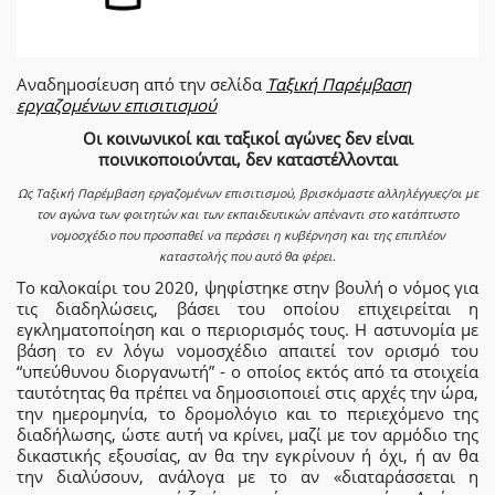
Αναδημοσίευση από την σελίδα
Ταξική Παρέμβαση
εργαζομένων επισιτισμού
Οι κοινωνικοί και ταξικοί αγώνες δεν είναι
ποινικοποιούνται, δεν καταστέλλονται
Ως Ταξική Παρέμβαση εργαζομένων επισιτισμού, βρισκόμαστε αλληλέγγυες/οι με
τον αγώνα των φοιτητών και των εκπαιδευτικών απέναντι στο κατάπτυστο
νομοσχέδιο που προσπαθεί να περάσει η κυβέρνηση και της επιπλέον
καταστολής που αυτό θα φέρει.
Το καλοκαίρι του 2020, ψηφίστηκε στην βουλή ο νόμος για
τις διαδηλώσεις, βάσει του οποίου επιχειρείται η
εγκληματοποίηση και ο περιορισμός τους. Η αστυνομία με
βάση το εν λόγω νομοσχέδιο απαιτεί τον ορισμό του
“υπεύθυνου διοργανωτή” - ο οποίος εκτός από τα στοιχεία
ταυτότητας θα πρέπει να δημοσιοποιεί στις αρχές την ώρα,
την ημερομηνία, το δρομολόγιο και το περιεχόμενο της
διαδήλωσης, ώστε αυτή να κρίνει, μαζί με τον αρμόδιο της
δικαστικής εξουσίας, αν θα την εγκρίνουν ή όχι, ή αν θα
την διαλύσουν, ανάλογα με το αν «διαταράσσεται η