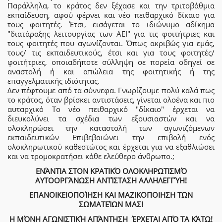
Παράλληλα, το κράτος δεν ξέχασε και την τριτοβάθμια
εκπαίδευση, αφού φέρνει και νέο πειθαρχικό δίκαιο για
τους φοιτητές. Έτσι, εισάγεται το ιδιώνυμο αδίκημα
"διατάραξης λειτουργίας των ΑΕΙ" για τις φοιτήτριες και
τους φοιτητές που αγωνίζονται. Όπως ακριβώς για εμάς,
τους/ τις εκπαιδευτικούς, έτσι και για τους φοιτητές/
φοιτήτριες, οποιαδήποτε σύλληψη σε πορεία οδηγεί σε
αναστολή ή και απώλεια της φοιτητικής ή της
επαγγελματικής ιδιότητας.
Δεν πέφτουμε από τα σύννεφα. Γνωρίζουμε πολύ καλά πως
το κράτος, όταν βρίσκει αντιστάσεις, γίνεται ολοένα και πιο
αυταρχικό Το νέο πειθαρχικό "δίκαιο" έρχεται να
διευκολύνει τα σχέδια των εξουσιαστών και να
ολοκληρώσει την καταστολή των αγωνιζόμενων
εκπαιδευτικών Επιβεβαιώνει την επιβολή ενός
ολοκληρωτικού καθεστώτος και έρχεται για να εξαθλιώσει
και να τρομοκρατήσει κάθε ελεύθερο άνθρωπο.;
ΕΝΆΝΤΙΑ
ΣΤΟΝ ΚΡΑΤΙΚΌ ΟΛΟΚΛΗΡΩΤΙΣΜΌ
ΑΥΤΟΟΡΓΆΝΩΣΗ ΑΝΤΊΣΤΑΣΗ ΑΛΛΗΛΕΓΓΎΗ!
ΕΠΑΝΟΙΚΕΙΟΠΟΊΗΣΗ ΚΑΙ ΜΑΖΙΚΟΠΟΙΗΣΗ
ΤΩΝ
ΣΩΜΑΤΕΊΩΝ ΜΑΣ!
Η ΜΌΝΗ ΑΓΩΝΙΣΤΙΚΉ ΑΠΆΝΤΗΣΗ
ΈΡΧΕΤΑΙ ΑΠΌ ΤΑ ΚΆΤΩ!