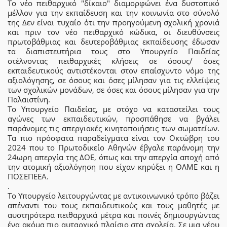
Το νέο πειθαρχικό "δίκαιο" διαμορφώνει ένα δυστοπικό
μέλλον για την εκπαίδευση και την κοινωνία στο σύνολό
της Δεν είναι τυχαίο ότι την προηγούμενη σχολική χρονιά
και πριν τον νέο πειθαρχικό κώδικα, οι διευθύνσεις
πρωτοβάθμιας και δευτεροβάθμιας εκπαίδευσης έδωσαν
τα διαπιστευτήρια τους στο Υπουργείο Παιδείας
στέλνοντας πειθαρχικές κλήσεις σε όσους/ όσες
εκπαιδευτικούς αντιστέκονται στον επαίσχυντο νόμο της
αξιολόγησης, σε όσους και όσες μίλησαν για τις ελλείψεις
των σχολικών μονάδων, σε όσες και όσους μίλησαν για την
Παλαιστίνη.
Το Υπουργείο Παιδείας, με στόχο να καταστείλει τους
αγώνες των εκπαιδευτικών, προσπάθησε να βγάλει
παράνομες τις απεργιακές κινητοποιήσεις των σωματείων.
Τα πιο πρόσφατα παραδείγματα είναι τον Οκτώβρη του
2024 που το Πρωτοδικείο Αθηνών έβγαλε παράνομη την
24ωρη απεργία της ΔΟΕ, όπως και την απεργία αποχή από
την ατομική αξιολόγηση που είχαν κηρύξει η ΟΛΜΕ και η
ΠΟΣΕΠΕΕΑ.
.
Το Υπουργείο λειτουργώντας με αντικοινωνικό τρόπο βάζει
απέναντι του τους εκπαιδευτικούς και τους μαθητές με
αυστηρότερα πειθαρχικά μέτρα και ποινές δημιουργώντας
ένα ακόμα πιο αυταρχικό πλαίσιο στα σχολεία. Σε μια νέου