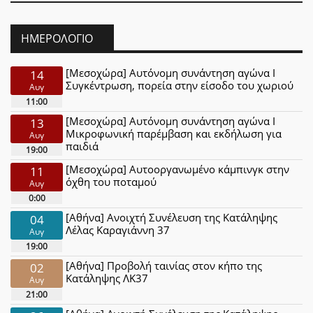
ΗΜΕΡΟΛΌΓΙΟ
[Μεσοχώρα] Αυτόνομη συνάντηση αγώνα Ι
14
Συγκέντρωση, πορεία στην είσοδο του χωριού
Αυγ
11:00
[Μεσοχώρα] Αυτόνομη συνάντηση αγώνα Ι
13
Μικροφωνική παρέμβαση και εκδήλωση για
Αυγ
παιδιά
19:00
[Μεσοχώρα] Αυτοοργανωμένο κάμπινγκ στην
11
όχθη του ποταμού
Αυγ
0:00
[Αθήνα] Ανοιχτή Συνέλευση της Κατάληψης
04
Λέλας Καραγιάννη 37
Αυγ
19:00
[Αθήνα] Προβολή ταινίας στον κήπο της
02
Κατάληψης ΛΚ37
Αυγ
21:00