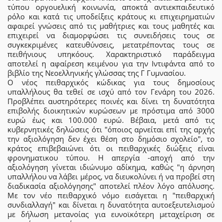
τύπου οργουελική κοινωνία, αποκτά αντιεκπαιδευτικό
ρόλο και κατά τις υποδείξεις κράτους κι επιχειρηματιών
αφαιρεί γνώσεις από τις μαθήτριες και τους μαθητές και
επιχειρεί να διαμορφώσει τις συνειδήσεις τους σε
συγκεκριμένες κατευθύνσεις, μετατρέποντας τους σε
πειθήνιους υπηκόους. Χαρακτηριστικό παράδειγμα
αποτελεί η αφαίρεση κειμένου για την Ιντιφάντα από το
βιβλίο της Νεοελληνικής γλώσσας της Γ Γυμνασίου.
Ο νέος πειθαρχικός κώδικας για τους δημοσίους
υπαλλήλους θα τεθεί σε ισχύ από τον Γενάρη του 2026.
Προβλέπει αυστηρότερες ποινές και δίνει τη δυνατότητα
επιβολής διοικητικών κυρώσεων με πρόστιμα από 3000
ευρώ έως και 100.000 ευρώ. Βέβαια, μετά από τις
κυβερνητικές δηλώσεις ότι "όποιος αρνείται επί της αρχής
την αξιολόγηση δεν έχει θέση στο δημόσιο σχολείο", το
κράτος επιβεβαιώνει ότι οι πειθαρχικές διώξεις είναι
φρονηματικου τύπου. Η απεργία -αποχή από την
αξιολόγηση γίνεται ιδιώνυμο αδίκημα, καθώς "η άρνηση
υπαλλήλου να λάβει μέρος, να διευκολύνει ή να προβεί στη
διαδικασία αξιολόγησης" αποτελεί πλέον λόγο απόλυσης.
Με τον νέο πειθαρχικό νόμο εισάγεται η "πειθαρχική
συνδιαλλαγή" και δίνεται η δυνατότητα αυτοεξευτελισμού
με δήλωση μετανοίας για ευνοϊκότερη μεταχείριση σε