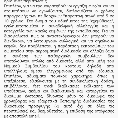
ορισμένες περιπτώσεις
Επιπλέον, για να τρομοκρατηθούν οι εργαζόμενες/οι και να
σταματήσουν να αγωνίζονται, διπλασιάζεται ο χρόνος
παραγραφής των πειθαρχικών "παραπτωμάτων" από 5 σε
10 χρόνια. Στο όνομα του αδικήματος της "εχεμύθειας",
εγκληματοποιείται η συναδελφική αλληλεγγύη και η
καταγγελία των κακώς κειμένων της εκπαίδευσης. Για να
διασφαλιστεί πως οι αντιστεκόμενες/οι δεν μπορούν να
διεκδικούν, να λειτουργούν συλλογικά και να σηκώνουν
κεφάλι, δεν προβλέπεται η παράσταση εκπροσώπων του
σωματείου στην ακροαματική διαδικασία και αλλάζει ξανά
η σύνθεση των πειθαρχικών συμβουλίων: δεν
αποτελούνται απλώς από δικαστές, αλλά από μέλη του
Νομικού Συμβουλίου του κράτους, δηλαδή από
υπαλλήλους άμεσα ελεγχόμενους από την εξουσία.
Επιπλέον, αδικήματα ποινικού χαρακτήρα, όπως η
υπεξαίρεση, εξισώνονται με τη συνδικαλιστική δράση,
επιβάλλονται fast track διαδικασίες εκδίκασης των
υποθέσεων, ακόμα και διαδικτυακά, και καταργείται το
δικαίωμα ένστασης, δίνοντας μόνο το δικαίωμα της
χρονοβόρας και εξαιρετικά δαπανηρής διαδικασίας της
δικαστικής προσφυγής (κι αυτό όχι σε όλες τις
περιπτώσεις) και θεσμοθετείται η επίδοση της απόφασης
με αποστολή email.