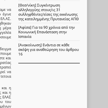
[Θεσ/νίκη] Συγκέντρωση
αμε να
αλληλεγγύης στους/ις 31
 έγινε
συλληφθέντες/είσες της εκκένωσης
ΕΛ.ΑΣ.
της κατειλημμένης Πρυτανείας ΑΠΘ
ήθηκαν
[Αφίσα] Για τα 90 χρόνια από την
η μέρα
Κοινωνική Επανάσταση στην
γγελέα
Ισπανία
ώσουμε
[Ανακοίνωση] Ενάντια σε κάθε
άδειγμα
σκέψη για αναθεώρηση του άρθρου
έπουμε
16
τε και
ρατίας
ατραπεί
ρεί να
τετοια
 και η
 και η
ς ΕΛΑΣ
ου του
ημένων