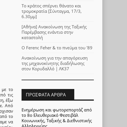
Το κράτος σπέρνει θάνατο και
τρομοκρατία [Σύνταγμα, 17/3,
6.30μμ]
[Αθήνα] Ανακοίνωση της Ταξικής
Παρέμβασης ενάντια στην
καταστολή
Ο Ferenc Feher & το πνεύμα του '89
Ανακοίνωση για την απαγόρευση
της μηχανοκίνητης διαδήλωσης
στον Κορυδαλλό | ΛΚ37
 με το
ΠΡΌΣΦΑΤΑ ΆΡΘΡΑ
πό τις
πη, έξω
ε. Από
Ενημέρωση και φωτορεπορτάζ από
άρχισαν
το 8ο Ελευθεριακό Φεστιβάλ
 από το
Κοινωνικής, Ταξικής & Διεθνιστικής
αμε να
Αλληλεγγύης
τυχαίο»