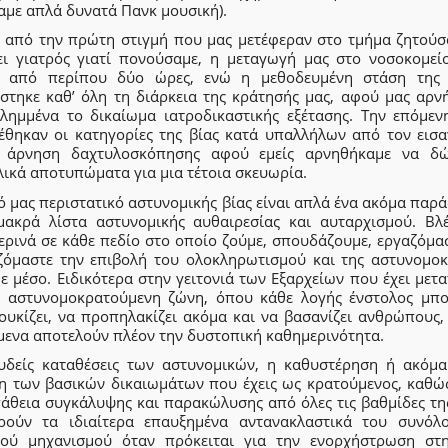
αμε απλά δυνατά Πανκ μουσική).
ι από την πρώτη στιγμή που μας μετέφεραν στο τμήμα ζητούσ
ει γιατρός γιατί πονούσαμε, η μεταγωγή μας στο νοσοκομείο
α από περίπου δύο ώρες, ενώ η μεθοδευμένη στάση της 
ίστηκε καθ’ όλη τη διάρκεια της κράτησής μας, αφού μας αρν
ιλημμένα το δικαίωμα ιατροδικαστικής εξέτασης. Την επόμεν
έθηκαν οι κατηγορίες της βίας κατά υπαλλήλων από τον εισα
 άρνηση δαχτυλοσκόπησης αφού εμείς αρνηθήκαμε να δ
λικά αποτυπώματα για μια τέτοια σκευωρία.
ό μας περιστατικό αστυνομικής βίας είναι απλά ένα ακόμα παρ
μακρά λίστα αστυνομικής αυθαιρεσίας και αυταρχισμού. Βλ
ερινά σε κάθε πεδίο στο οποίο ζούμε, σπουδάζουμε, εργαζόμασ
ζόμαστε την επιβολή του ολοκληρωτισμού και της αστυνομοκ
ε μέσο. Ειδικότερα στην γειτονιά των Εξαρχείων που έχει μετ
α αστυνομοκρατούμενη ζώνη, όπου κάθε λογής ένστολος μπο
ουκίζει, να προπηλακίζει ακόμα και να βασανίζει ανθρώπους, 
μενα αποτελούν πλέον την δυστοπική καθημερινότητα.
υδείς καταθέσεις των αστυνομικών, η καθυστέρηση ή ακόμα
η των βασικών δικαιωμάτων που έχεις ως κρατούμενος, καθώς
άθεια συγκάλυψης και παρακώλυσης από όλες τις βαθμίδες τη
ρούν τα ιδιαίτερα επαυξημένα αντανακλαστικά του συνόλ
κού μηχανισμού όταν πρόκειται για την ενορχήστρωση στ