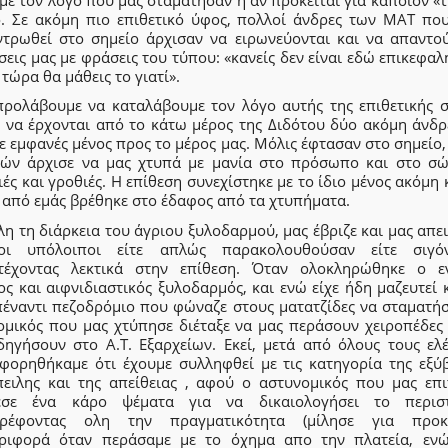
ο. Σε ακόμη πιο επιθετικό ύφος, πολλοί άνδρες των ΜΑΤ που
ντρωθεί στο σημείο άρχισαν να ειρωνεύονται και να απαντού
εις μας με φράσεις του τύπου: «κανείς δεν είναι εδώ επικεφαλ
τώρα θα μάθεις το γιατί».
προλάβουμε να καταλάβουμε τον λόγο αυτής της επιθετικής σ
ε να έρχονται από το κάτω μέρος της Διδότου δύο ακόμη άνδρ
 εμφανές μένος προς το μέρος μας. Μόλις έφτασαν στο σημείο,
τών άρχισε να μας χτυπά με μανία στο πρόσωπο και στο σώ
ές και γροθιές. Η επίθεση συνεχίστηκε με το ίδιο μένος ακόμη 
 από εμάς βρέθηκε στο έδαφος από τα χτυπήματα.
λη τη διάρκεια του άγριου ξυλοδαρμού, μας έβριζε και μας απε
ι υπόλοιποι είτε απλώς παρακολουθούσαν είτε σιγό
τέχοντας λεκτικά στην επίθεση. Όταν ολοκληρώθηκε ο ε
ος και αιφνιδιαστικός ξυλοδαρμός, και ενώ είχε ήδη μαζευτεί
πέναντι πεζοδρόμιο που φώναζε στους ματατζίδες να σταματήσ
ομικός που μας χτύπησε διέταξε να μας περάσουν χειροπέδες 
δηγήσουν στο Α.Τ. Εξαρχείων. Εκεί, μετά από όλους τους ελέ
φορηθήκαμε ότι έχουμε συλληφθεί με τις κατηγορία της εξύβ
πειλης και της απείθειας , αφού ο αστυνομικός που μας επι
εσε ένα κάρο ψέματα για να δικαιολογήσει το περιστ
τρέφοντας ολη την πραγματικότητα (μίλησε για προκ
ριφορά όταν περάσαμε με το όχημα απο την πλατεία, ενώ