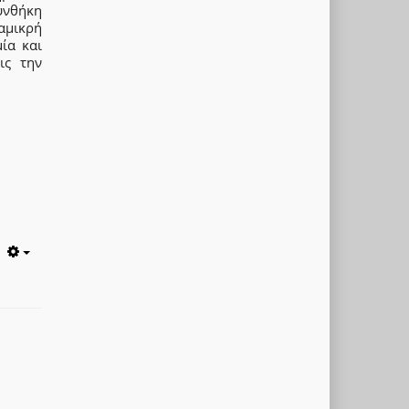
υνθήκη
αμικρή
ία και
ις την
Empty