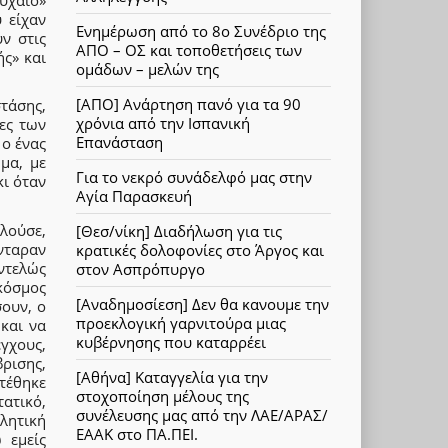
 είχαν
Ενημέρωση από το 8ο Συνέδριο της
ν στις
ΑΠΟ – ΟΣ και τοποθετήσεις των
ής» και
ομάδων – μελών της
[ΑΠΟ] Ανάρτηση πανό για τα 90
τάσης,
χρόνια από την Ισπανική
ες των
Επανάσταση
 ο ένας
μα, με
Για το νεκρό συνάδελφό μας στην
κι όταν
Αγία Παρασκευή
ιλούσε,
[Θεσ/νίκη] Διαδήλωση για τις
νταραν
κρατικές δολοφονίες στο Άργος και
ντελώς
στον Ασπρόπυργο
 κόσμος
[Αναδημοσίεση] Δεν θα κανουμε την
ουν, ο
προεκλογική γαρνιτούρα μιας
και να
κυβέρνησης που καταρρέει
γχους,
ρισης,
[Αθήνα] Καταγγελία για την
τέθηκε
στοχοποίηση μέλους της
ατικό,
συνέλευσης μας από την ΛΑΕ/ΑΡΑΣ/
λητική
ΕΑΑΚ στο ΠΑ.ΠΕΙ.
 εμείς