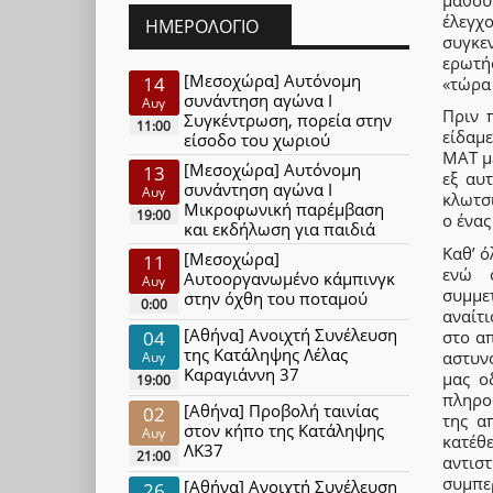
έλεγχ
ΗΜΕΡΟΛΌΓΙΟ
συγκε
ερωτήσ
[Μεσοχώρα] Αυτόνομη
14
«τώρα 
συνάντηση αγώνα Ι
Αυγ
Πριν 
Συγκέντρωση, πορεία στην
11:00
είδαμ
είσοδο του χωριού
ΜΑΤ με
[Μεσοχώρα] Αυτόνομη
13
εξ αυ
συνάντηση αγώνα Ι
Αυγ
κλωτσι
Μικροφωνική παρέμβαση
19:00
ο ένας
και εκδήλωση για παιδιά
Καθ’ ό
[Μεσοχώρα]
11
ενώ ο
Αυτοοργανωμένο κάμπινγκ
Αυγ
συμμε
στην όχθη του ποταμού
0:00
αναίτι
[Αθήνα] Ανοιχτή Συνέλευση
στο α
04
της Κατάληψης Λέλας
αστυν
Αυγ
Καραγιάννη 37
μας ο
19:00
πληρο
[Αθήνα] Προβολή ταινίας
02
της α
στον κήπο της Κατάληψης
Αυγ
κατέθ
ΛΚ37
21:00
αντισ
συμπε
[Αθήνα] Ανοιχτή Συνέλευση
26