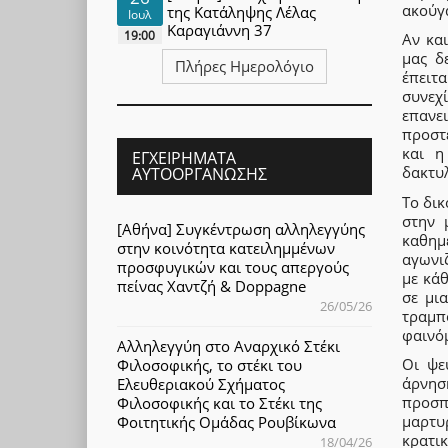
ακούγ
της Κατάληψης Λέλας
Ιουλ
Καραγιάννη 37
19:00
Αν κα
μας δ
Πλήρες Ημερολόγιο
έπειτ
συνεχ
επανε
προστ
και η
ΕΓΧΕΙΡΉΜΑΤΑ
δακτυ
ΑΥΤΟΟΡΓΆΝΩΣΗΣ
Το δικ
στην 
[Αθήνα] Συγκέντρωση αλληλεγγύης
καθημ
στην κοινότητα κατειλημμένων
αγωνι
προσφυγικών και τους απεργούς
με κάθ
πείνας Χαντζή & Doppagne
σε μι
26/05/26
τραμπ
φαινό
Αλληλεγγύη στο Αναρχικό Στέκι
Οι ψε
Φιλοσοφικής, το στέκι του
άρνησ
Ελευθεριακού Σχήματος
προσπ
Φιλοσοφικής και το Στέκι της
μαρτυ
Φοιτητικής Ομάδας Ρουβίκωνα
κρατι
18/04/26