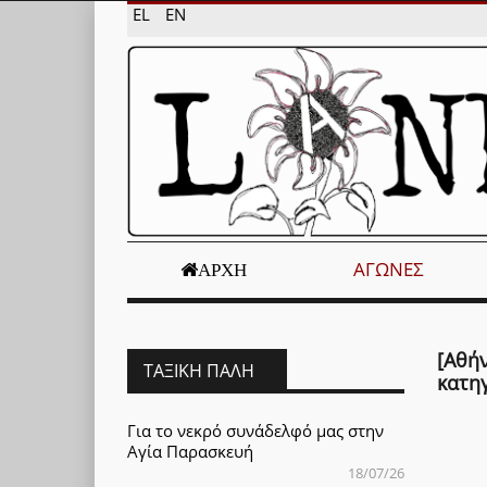
EL
EN
ΑΓΏΝΕΣ
ΑΡΧΉ
[Αθήν
ΤΑΞΙΚΉ ΠΆΛΗ
κατη
Για το νεκρό συνάδελφό μας στην
Αγία Παρασκευή
18/07/26