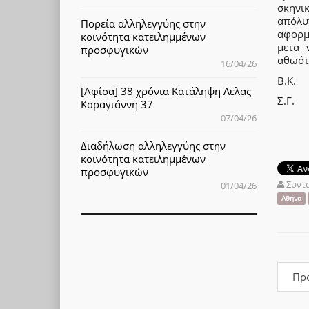
σκηνι
απόλυ
Πορεία αλληλεγγύης στην
αφορμ
κοινότητα κατειλημμένων
μετα 
προσφυγικών
αθωότ
16/04/26
Β.Κ.
[Αφίσα] 38 χρόνια Κατάληψη Λελας
Σ.Γ.
Καραγιάννη 37
07/04/26
Διαδήλωση αλληλεγγύης στην
κοινότητα κατειλημμένων
προσφυγικών
Συντ
01/04/26
Αθήνα
Πρ