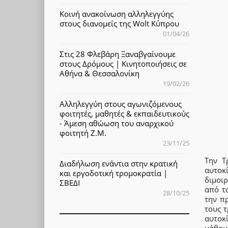
Κοινή ανακοίνωση αλληλεγγύης
στους διανομείς της Wolt Κύπρου
01/04/26
Στις 28 Φλεβάρη Ξαναβγαίνουμε
στους Δρόμους | Κινητοποιήσεις σε
Αθήνα & Θεσσαλονίκη
19/02/26
Αλληλεγγύη στους αγωνιζόμενους
φοιτητές, μαθητές & εκπαιδευτικούς
- Άμεση αθώωση του αναρχικού
φοιτητή Ζ.Μ.
23/11/25
Την Τ
Διαδήλωση ενάντια στην κρατική
αυτοκ
και εργοδοτική τρομοκρατία |
διμοιρ
ΣΒΕΔΙ
από τ
28/10/25
την πρ
τους τ
αυτοκ
μάθουμ