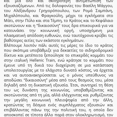
και μια όλο και σκληρότερη αντιμετώπιση των
εξουσιαζόμενων. Από τις δολοφονίες του Βασίλη Μάγγου,
του Αλέξανδρου Γρηγορόπουλου, των Ρομά Σαμπάνη,
Μιχαλόπουλο, και Φραγκούλη, μέχρι τα εγκλήματα στο
Μάτι, στην Πύλο και στα Τέμπη, το Κράτος και το Κεφάλαιο
σκοτώνουν και η “δικαιοσύνη” τους δρα επικουρικά για να
κατευνάσει την κοινωνική οργή, υποσχόμενη μια
πλασματική απόδοση ευθυνών, ενώ ταυτόχρονα κρύβει τις
βαθύτερες αιτίες των εκάστοτε εγκλημάτων.
Βλέπουμε λοιπόν πάλι αυτές τις μέρες το ίδιο το κράτος
που σκόπιμα υποβάθμιζε για δεκαετίες το σιδηροδρομικό
δίκτυο και μετέπειτα ξεπούλησε το επικερδές κομμάτι του
στην ιταλική Hellenic Train, ενώ κράτησε το κομμάτι που
έμεινε υπό τη δικιά του διαχείριση σε μια κατάσταση
υπολειτουργίας με το ελάχιστο δυνατό κόστος, να έρχεται
και να αυτοανακηρύσσεται ως ο μόνος υπεύθυνος να
αποδώσει “δικαιοσύνη” μέσα από τους θεσμούς του, μέσα
δηλαδή από τη δικαστική εξουσία. Έτσι, συντηρεί τη θέση
του ως δυνάστη της κοινωνίας, υποβαθμίζοντας και
σκοτώνοντας από τη μία, αλλά ελέγχοντας και ρυθμίζοντας
την μεγάλη κοινωνική πλειοψηφία από την άλλη,
κρατώντας τη δέσμια ενός συμπλέγματος εξουσιών και
επιβάλλοντας πάνω της την πολιτική του, η οποία δεν
αποσκοπεί σε τίποτα άλλο παρά στον ολοκληρωτισμό, τον