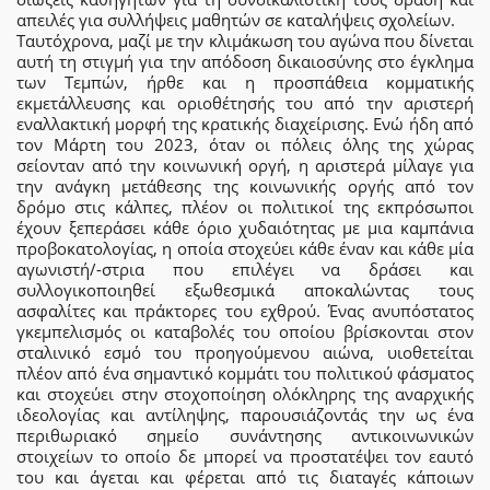
απειλές για συλλήψεις μαθητών σε καταλήψεις σχολείων.
Ταυτόχρονα, μαζί με την κλιμάκωση του αγώνα που δίνεται
αυτή τη στιγμή για την απόδοση δικαιοσύνης στο έγκλημα
των Τεμπών, ήρθε και η προσπάθεια κομματικής
εκμετάλλευσης και οριοθέτησής του από την αριστερή
εναλλακτική μορφή της κρατικής διαχείρισης. Ενώ ήδη από
τον Μάρτη του 2023, όταν οι πόλεις όλης της χώρας
σείονταν από την κοινωνική οργή, η αριστερά μίλαγε για
την ανάγκη μετάθεσης της κοινωνικής οργής από τον
δρόμο στις κάλπες, πλέον οι πολιτικοί της εκπρόσωποι
έχουν ξεπεράσει κάθε όριο χυδαιότητας με μια καμπάνια
προβοκατολογίας, η οποία στοχεύει κάθε έναν και κάθε μία
αγωνιστή/-στρια που επιλέγει να δράσει και
συλλογικοποιηθεί εξωθεσμικά αποκαλώντας τους
ασφαλίτες και πράκτορες του εχθρού. Ένας ανυπόστατος
γκεμπελισμός οι καταβολές του οποίου βρίσκονται στον
σταλινικό εσμό του προηγούμενου αιώνα, υιοθετείται
πλέον από ένα σημαντικό κομμάτι του πολιτικού φάσματος
και στοχεύει στην στοχοποίηση ολόκληρης της αναρχικής
ιδεολογίας και αντίληψης, παρουσιάζοντάς την ως ένα
περιθωριακό σημείο συνάντησης αντικοινωνικών
στοιχείων το οποίο δε μπορεί να προστατέψει τον εαυτό
του και άγεται και φέρεται από τις διαταγές κάποιων