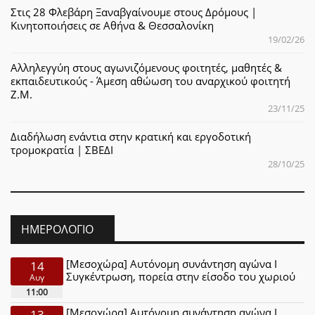
Στις 28 Φλεβάρη Ξαναβγαίνουμε στους Δρόμους |
Κινητοποιήσεις σε Αθήνα & Θεσσαλονίκη
19/02/26
Αλληλεγγύη στους αγωνιζόμενους φοιτητές, μαθητές &
εκπαιδευτικούς - Άμεση αθώωση του αναρχικού φοιτητή
Ζ.Μ.
23/11/25
Διαδήλωση ενάντια στην κρατική και εργοδοτική
τρομοκρατία | ΣΒΕΔΙ
28/10/25
ΗΜΕΡΟΛΌΓΙΟ
[Μεσοχώρα] Αυτόνομη συνάντηση αγώνα Ι
14
Συγκέντρωση, πορεία στην είσοδο του χωριού
Αυγ
11:00
[Μεσοχώρα] Αυτόνομη συνάντηση αγώνα Ι
13