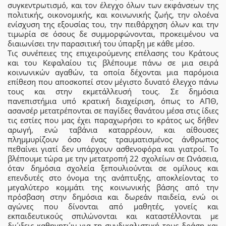
συγκεντρωτισμό, και τον έλεγχο όλων των εκφάνσεων της
πολιτικής, οικονομικής, και κοινωνικής ζωής, την ολοένα
ενίσχυση της εξουσίας του, την πειθάρχηση όλων και την
τιμωρία σε όσους δε συμμορφώνονται, προκειμένου να
διαιωνίσει την παρασιτική του ύπαρξη με κάθε μέσο.
Τις συνέπειες της επιχειρούμενης επέλασης του Κράτους
και του Κεφαλαίου τις βλέπουμε πάνω σε μια σειρά
κοινωνικών αγαθών, τα οποία δέχονται μια παρόμοια
επίθεση που αποσκοπεί στον μέγιστο δυνατό έλεγχο πάνω
τους και στην εκμετάλλευσή τους. Σε δημόσια
πανεπιστήμια υπό κρατική διαχείριση, όπως το ΑΠΘ,
ασανσέρ μετατρέπονται σε παγίδες θανάτου μέσα στις ίδιες
τις εστίες που μας έχει παραχωρήσει το κράτος ως δήθεν
αρωγή, ενώ ταβάνια καταρρέουν, και αίθουσες
πλημμυρίζουν όσο ένας τραυματισμένος άνθρωπος
πεθαίνει γιατί δεν υπάρχουν ασθενοφόρα και γιατροί. Το
βλέπουμε τώρα με την μετατροπή 22 σχολείων σε Ωνάσεια,
όταν δημόσια σχολεία ξεπουλιούνται σε ομίλους και
επενδυτές στο όνομα της ανάπτυξης, αποκλείοντας το
μεγαλύτερο κομμάτι της κοινωνικής βάσης από την
πρόσβαση στην δημόσια και δωρεάν παιδεία, ενώ οι
αγώνες που δίνονται από μαθητές, γονείς και
εκπαιδευτικούς σπιλώνονται και καταστέλλονται με
διώξεις καθηγητών για τη συνδικαλιστική τους δράση και