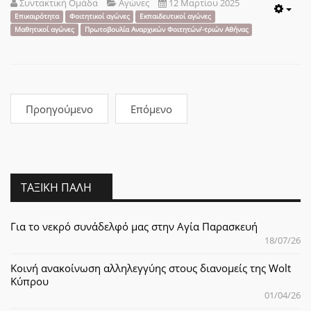
Συντακτική Ομάδα
Αγώνες
12 Μαρτίου 2025
Emp
Επικαιρότητα
Φοιτητικοί αγώνες
Εκπαιδευτικοί αγώνες
Μαθητικοί αγώνες
Πρωτοβουλία Αναρχικών Φοιτητών/-τριών Αθήνας
Προηγούμενο
Επόμενο
ΤΑΞΙΚΉ ΠΆΛΗ
Για το νεκρό συνάδελφό μας στην Αγία Παρασκευή
18/07/26
Κοινή ανακοίνωση αλληλεγγύης στους διανομείς της Wolt
Κύπρου
01/04/26