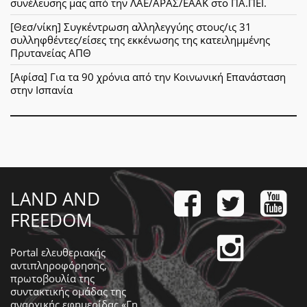
συνέλευσης μας από την ΛΑΕ/ΑΡΑΣ/ΕΑΑΚ στο ΠΑ.ΠΕΙ.
[Θεσ/νίκη] Συγκέντρωση αλληλεγγύης στους/ις 31
συλληφθέντες/είσες της εκκένωσης της κατειλημμένης
Πρυτανείας ΑΠΘ
[Αφίσα] Για τα 90 χρόνια από την Κοινωνική Επανάσταση
στην Ισπανία
LAND AND
FREEDOM
Portal ελευθεριακής
αντιπληροφόρησης,
πρωτοβουλία της
συντακτικής ομάδας της
αναρχικής εφημερίδας «Γη