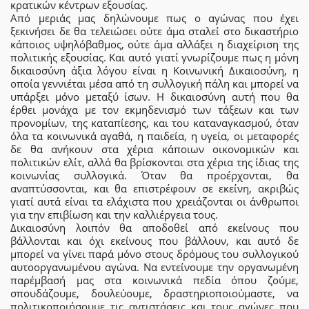
κρατικών κέντρων εξουσίας.
Από μεριάς μας δηλώνουμε πως ο αγώνας που έχει
ξεκινήσει δε θα τελειώσει ούτε άμα σταλεί στο δικαστήριο
κάποιος υψηλόβαθμος, ούτε άμα αλλάξει η διαχείριση της
πολιτικής εξουσίας. Και αυτό γιατί γνωρίζουμε πως η μόνη
δικαιοσύνη άξια λόγου είναι η Κοινωνική Δικαιοσύνη, η
οποία γεννιέται μέσα από τη συλλογική πάλη και μπορεί να
υπάρξει μόνο μεταξύ ίσων. Η δικαιοσύνη αυτή που θα
έρθει μονάχα με τον εκμηδενισμό των τάξεων και των
προνομίων, της καταπίεσης, και του καταναγκασμού, όταν
όλα τα κοινωνικά αγαθά, η παιδεία, η υγεία, οι μεταφορές
δε θα ανήκουν στα χέρια κάποιων οικονομικών και
πολιτικών ελίτ, αλλά θα βρίσκονται στα χέρια της ίδιας της
κοινωνίας συλλογικά. Όταν θα προέρχονται, θα
αναπτύσσονται, και θα επιστρέφουν σε εκείνη, ακριβώς
γιατί αυτά είναι τα ελάχιστα που χρειάζονται οι άνθρωποι
για την επιβίωση και την καλλιέργεια τους.
Δικαιοσύνη λοιπόν θα αποδοθεί από εκείνους που
βάλλονται και όχι εκείνους που βάλλουν, και αυτό δε
μπορεί να γίνει παρά μόνο στους δρόμους του συλλογικού
αυτοοργανωμένου αγώνα. Να εντείνουμε την οργανωμένη
παρέμβασή μας στα κοινωνικά πεδία όπου ζούμε,
σπουδάζουμε, δουλεύουμε, δραστηριοποιούμαστε, να
πολιτικοποιήσουμε τις αντιστάσεις και τους αγώνες που