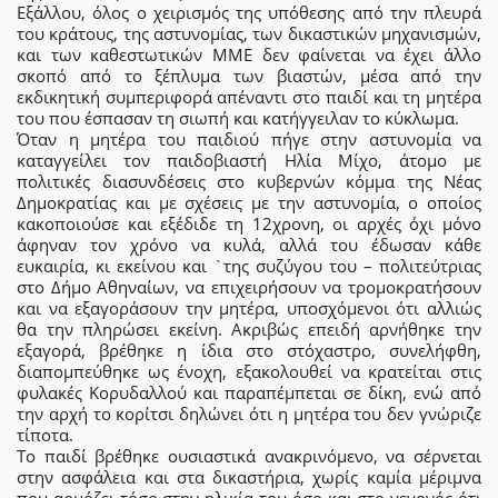
Εξάλλου, όλος ο χειρισμός της υπόθεσης από την πλευρά
του κράτους, της αστυνομίας, των δικαστικών μηχανισμών,
και των καθεστωτικών ΜΜΕ δεν φαίνεται να έχει άλλο
σκοπό από το ξέπλυμα των βιαστών, μέσα από την
εκδικητική συμπεριφορά απέναντι στο παιδί και τη μητέρα
του που έσπασαν τη σιωπή και κατήγγειλαν το κύκλωμα.
Όταν η μητέρα του παιδιού πήγε στην αστυνομία να
καταγγείλει τον παιδοβιαστή Ηλία Μίχο, άτομο με
πολιτικές διασυνδέσεις στο κυβερνών κόμμα της Νέας
Δημοκρατίας και με σχέσεις με την αστυνομία, ο οποίος
κακοποιούσε και εξέδιδε τη 12χρονη, οι αρχές όχι μόνο
άφηναν τον χρόνο να κυλά, αλλά του έδωσαν κάθε
ευκαιρία, κι εκείνου και `της συζύγου του – πολιτεύτριας
στο Δήμο Αθηναίων, να επιχειρήσουν να τρομοκρατήσουν
και να εξαγοράσουν την μητέρα, υποσχόμενοι ότι αλλιώς
θα την πληρώσει εκείνη. Ακριβώς επειδή αρνήθηκε την
εξαγορά, βρέθηκε η ίδια στο στόχαστρο, συνελήφθη,
διαπομπεύθηκε ως ένοχη, εξακολουθεί να κρατείται στις
φυλακές Κορυδαλλού και παραπέμπεται σε δίκη, ενώ από
την αρχή το κορίτσι δηλώνει ότι η μητέρα του δεν γνώριζε
τίποτα.
Το παιδί βρέθηκε ουσιαστικά ανακρινόμενο, να σέρνεται
στην ασφάλεια και στα δικαστήρια, χωρίς καμία μέριμνα
που αρμόζει τόσο στην ηλικία του όσο και στο γεγονός ότι