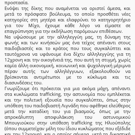
προστασία.
Ενόψει της δίκης που αναμένεται να οριστεί άμεσα, και
μετά το πρόσφατο βούλευμα, το οποίο προσθέτει νέες
κατηγορίες στη μητέρα και ελαφρύνει το κατηγορητήριο
για τον Μίχο, έχουμε κάθε λόγο να είμαστε σε
επαγρύπνηση για την εκδήλωση παρόμοιων επιθέσεων.
Να υψώσουμε με την αλληλεγγύη μας, τη δύναμη της
φωνής και των κινήσεών μας ένα τείχος απέναντι στους
παιδοβιαστές και το κράτος που τους συγκαλύπτει και
ταυτόχρονα να υφάνουμε ένα δίχτυ αλληλεγγύης για τη
12χρονη και την οικογένειά της, που αυτή τη στιγμή, χωρίς
καμία άλλη οικονομική, κοινωνική και ψυχολογική μέριμνα
πέραν αυτής των αλληλέγγυων, εξακολουθούν να
βρίσκονται αντιμέτωποι με το κύκλωμα και τις
διασυνδέσεις του.
Γνωρίζουμε ότι πρόκειται για μια ακόμα μάχη, απέναντι
στα κυκλώματα trafficking, την αστυνομία που εμπλέκεται
και την πολιτική εξουσία που συγκαλύπτει, όπως στην
υπόθεση του παιδοβιαστή Λιγνάδη που αφέθηκε ελεύθερος
μετά την καταδίκη του για βιασμούς, όπως με την
απροκάλυπτη αποφυλάκιση του αστυνομικού
Μπουγιούκου στην υπόθεση trafficking της Ηλιούπολης
(όπου συμμετείχαν μέλη του ίδιου κυκλώματος που εξέδιδε
και την 12χρονη), και ο οποίος σήμερα, μετά τη δικαστική