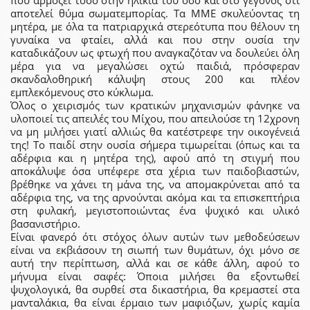
αποτελεί θύμα σωματεμπορίας. Τα ΜΜΕ σκυλεύοντας τη
μητέρα, με όλα τα πατριαρχικά στερεότυπα που θέλουν τη
γυναίκα να φταίει, αλλά και που στην ουσία την
καταδικάζουν ως φτωχή που αναγκαζόταν να δουλεύει όλη
μέρα για να μεγαλώσει οχτώ παιδιά, πρόσφεραν
σκανδαλοθηρική κάλυψη στους 200 και πλέον
εμπλεκόμενους στο κύκλωμα.
Όλος ο χειρισμός των κρατικών μηχανισμών φάνηκε να
υλοποιεί τις απειλές του Μίχου, που απειλούσε τη 12χρονη
να μη μιλήσει γιατί αλλιώς θα κατέστρεφε την οικογένειά
της! Το παιδί στην ουσία σήμερα τιμωρείται (όπως και τα
αδέρφια και η μητέρα της), αφού από τη στιγμή που
αποκάλυψε όσα υπέφερε στα χέρια των παιδοβιαστών,
βρέθηκε να χάνει τη μάνα της, να απομακρύνεται από τα
αδέρφια της, να της αρνούνται ακόμα και τα επισκεπτήρια
στη φυλακή, μεγιστοποιώντας ένα ψυχικό και υλικό
βασανιστήριο.
Είναι φανερό ότι στόχος όλων αυτών των μεθοδεύσεων
είναι να εκβιάσουν τη σιωπή των θυμάτων, όχι μόνο σε
αυτή την περίπτωση, αλλά και σε κάθε άλλη, αφού το
μήνυμα είναι σαφές: Όποια μιλήσει θα εξοντωθεί
ψυχολογικά, θα συρθεί στα δικαστήρια, θα κρεμαστεί στα
μανταλάκια, θα είναι έρμαιο των μαφιόζων, χωρίς καμία