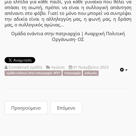
μια ελπίδα για κάθε παιδί, για κάθε γυναίκα που θέλει να
σπάσει τη σιωπή, πρέπει να είναι η συλλογική απάντηση
απέναντι στο φόβο. Γιατί το μόνο που μπορεί να συντρίψει
την αδικία είναι η αλληλεγγύη μας, η φωνή μας, η δράση
μας, ο συλλογικός αγώνας…
Ομάδα ενάντια στην πατριαρχία | Αναρχική Πολιτική
Οργάνωση- ΟΣ
Συντακτική ομάδα
Αγώνες
01 Νοεμβρίου 2023
Emp
ομάδα ενάντια στην πατριαρχία- ΑΠΟ
πατριαρχία
κολωνός
Προηγούμενο
Επόμενο