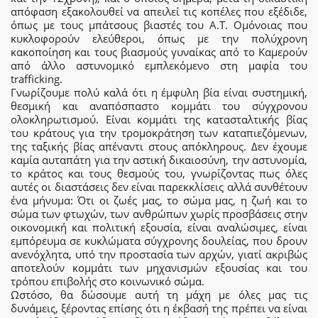
απόφαση εξακολουθεί να απειλεί τις κοπέλες που εξέδιδε,
όπως με τους μπάτσους βιαστές του Α.Τ. Ομόνοιας που
κυκλοφορούν ελεύθεροι, όπως με την πολύχρονη
κακοποίηση και τους βιασμούς γυναίκας από το Καμερούν
από άλλο αστυνομικό εμπλεκόμενο στη μαφία του
trafficking.
Γνωρίζουμε πολύ καλά ότι η έμφυλη βία είναι συστημική,
θεσμική και αναπόσπαστο κομμάτι του σύγχρονου
ολοκληρωτισμού. Είναι κομμάτι της κατασταλτικής βίας
του κράτους για την τρομοκράτηση των καταπιεζόμενων,
της ταξικής βίας απέναντι στους απόκληρους. Δεν έχουμε
καμία αυταπάτη για την αστική δικαιοσύνη, την αστυνομία,
το κράτος και τους θεσμούς του, γνωρίζοντας πως όλες
αυτές οι διαστάσεις δεν είναι παρεκκλίσεις αλλά συνθέτουν
ένα μήνυμα: Ότι οι ζωές μας, το σώμα μας, η ζωή και το
σώμα των φτωχών, των ανθρώπων χωρίς προσβάσεις στην
οικονομική και πολιτική εξουσία, είναι αναλώσιμες, είναι
εμπόρευμα σε κυκλώματα σύγχρονης δουλείας, που δρουν
ανενόχλητα, υπό την προστασία των αρχών, γιατί ακριβώς
αποτελούν κομμάτι των μηχανισμών εξουσίας και του
τρόπου επιβολής στο κοινωνικό σώμα.
Ωστόσο, θα δώσουμε αυτή τη μάχη με όλες μας τις
δυνάμεις, ξέροντας επίσης ότι η έκβασή της πρέπει να είναι