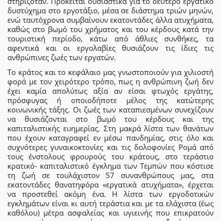
στηριζόταν. Πρόκειται ουσιαστικά για το δεύτερο εργατικό
δυστύχημα στο εργοτάξιο, μέσα σε διάστημα τριών μηνών,
ενώ ταυτόχρονα συμβαίνουν εκατοντάδες άλλα ατυχήματα,
καθώς στο βωμό του χρήματος και του κέρδους κατά την
τουριστική περίοδο, κάτω από άθλιες συνθήκες, τα
αφεντικά και οι εργολαβίες θυσιάζουν τις ίδιες τις
ανθρώπινες ζωές των εργατών.
Το κράτος και το κεφάλαιο μας γνωστοποιούν για χιλιοστή
φορά με τον χειρότερο τρόπο, πως η ανθρώπινη ζωή δεν
έχει καμία απολύτως αξία αν είσαι φτωχός εργάτης,
πρόσφυγας ή οποιοδήποτε μέλος της κατώτερης
κοινωνικής τάξης. Οι ζωές των καταπιεσμένων συνεχίζουν
να θυσιάζονται στο βωμό του κέρδους και της
καπιταλιστικής ευημερίας. Στη μακρά λίστα των θανάτων
που έχουν καταγραφεί εν μέσω πανδημίας, στις όλο και
συχνότερες γυναικοκτονίες και τις δολοφονίες Ρομά από
τους ένστολους φρουρούς του κράτους, στο τεράστιο
κρατικό- καπιταλιστικό έγκλημα των Τεμπών που κόστισε
τη ζωή σε τουλάχιστον 57 συνανθρώπους μας, στα
εκατοντάδες θανατηφόρα «εργατικά ατυχήματα», έρχεται
να προστεθεί ακόμη ένα. Η λίστα των εργοδοτικών
εγκλημάτων είναι κι αυτή τεράστια και με τα ελάχιστα (έως
καθόλου) μέτρα ασφαλείας και υγιεινής που επικρατούν