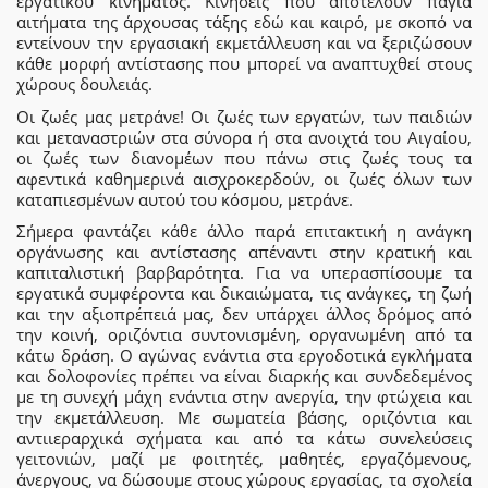
εργατικού κινήματος. Κινήσεις που αποτελούν πάγια
αιτήματα της άρχουσας τάξης εδώ και καιρό, με σκοπό να
εντείνουν την εργασιακή εκμετάλλευση και να ξεριζώσουν
κάθε μορφή αντίστασης που μπορεί να αναπτυχθεί στους
χώρους δουλειάς.
Οι ζωές μας μετράνε! Οι ζωές των εργατών, των παιδιών
και μεταναστριών στα σύνορα ή στα ανοιχτά του Αιγαίου,
οι ζωές των διανομέων που πάνω στις ζωές τους τα
αφεντικά καθημερινά αισχροκερδούν, οι ζωές όλων των
καταπιεσμένων αυτού του κόσμου, μετράνε.
Σήμερα φαντάζει κάθε άλλο παρά επιτακτική η ανάγκη
οργάνωσης και αντίστασης απέναντι στην κρατική και
καπιταλιστική βαρβαρότητα. Για να υπερασπίσουμε τα
εργατικά συμφέροντα και δικαιώματα, τις ανάγκες, τη ζωή
και την αξιοπρέπειά μας, δεν υπάρχει άλλος δρόμος από
την κοινή, οριζόντια συντονισμένη, οργανωμένη από τα
κάτω δράση. Ο αγώνας ενάντια στα εργοδοτικά εγκλήματα
και δολοφονίες πρέπει να είναι διαρκής και συνδεδεμένος
με τη συνεχή μάχη ενάντια στην ανεργία, την φτώχεια και
την εκμετάλλευση. Με σωματεία βάσης, οριζόντια και
αντιιεραρχικά σχήματα και από τα κάτω συνελεύσεις
γειτονιών, μαζί με φοιτητές, μαθητές, εργαζόμενους,
άνεργους, να δώσουμε στους χώρους εργασίας, τα σχολεία