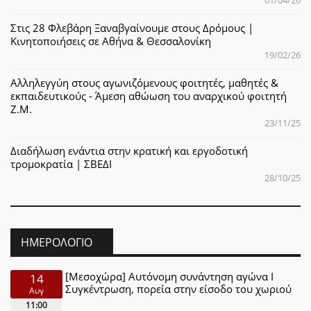
01/04/26
Στις 28 Φλεβάρη Ξαναβγαίνουμε στους Δρόμους |
Κινητοποιήσεις σε Αθήνα & Θεσσαλονίκη
19/02/26
Αλληλεγγύη στους αγωνιζόμενους φοιτητές, μαθητές &
εκπαιδευτικούς - Άμεση αθώωση του αναρχικού φοιτητή
Ζ.Μ.
23/11/25
Διαδήλωση ενάντια στην κρατική και εργοδοτική
τρομοκρατία | ΣΒΕΔΙ
28/10/25
ΗΜΕΡΟΛΌΓΙΟ
[Μεσοχώρα] Αυτόνομη συνάντηση αγώνα Ι
14
Συγκέντρωση, πορεία στην είσοδο του χωριού
Αυγ
11:00