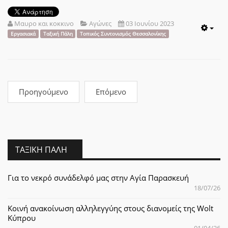
Μαυρο και κοκκινο
Αγώνες
03 Ιουνίου 2023
Emp
Εργασιακά
Ταξική Πάλη
Τοπικός Συντονισμός Θεσσαλονίκης
Προηγούμενο
Επόμενο
ΤΑΞΙΚΉ ΠΆΛΗ
Για το νεκρό συνάδελφό μας στην Αγία Παρασκευή
18/07/26
Κοινή ανακοίνωση αλληλεγγύης στους διανομείς της Wolt
Κύπρου