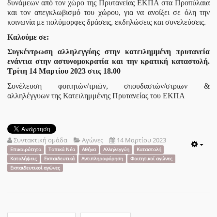
δυνάμεων από τον χώρο της Πρυτανείας ΕΚΠΑ στα Προπύλαια
και τον απεγκλωβισμό του χώρου, για να ανοίξει σε όλη την
κοινωνία με πολύμορφες δράσεις, εκδηλώσεις και συνελεύσεις.
Καλούμε σε:
Συγκέντρωση αλληλεγγύης στην κατειλημμένη πρυτανεία
ενάντια στην αστυνομοκρατία και την κρατική καταστολή.
Τρίτη 14 Μαρτίου 2023 στις 18.00
Συνέλευση φοιτητών/τριών, σπουδαστών/στριων &
αλληλέγγυων της Κατειλημμένης Πρυτανείας του ΕΚΠΑ
Συντακτική ομάδα
Αγώνες
14 Μαρτίου 2023
Emp
Επικαιρότητα
Τοπικά Νέα
Αθήνα
Αλληλεγγύη
Καταστολή
Καταλήψεις
Εκπαιδευτικά
Αντιπληροφόρηση
Φοιτητικοί αγώνες
Εκπαιδευτικοί αγώνες