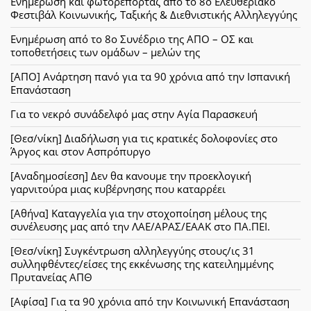
Ενημέρωση και φωτορεπορτάζ από το 8ο Ελευθεριακό
Φεστιβάλ Κοινωνικής, Ταξικής & Διεθνιστικής Αλληλεγγύης
Ενημέρωση από το 8ο Συνέδριο της ΑΠΟ – ΟΣ και
τοποθετήσεις των ομάδων – μελών της
[ΑΠΟ] Ανάρτηση πανό για τα 90 χρόνια από την Ισπανική
Επανάσταση
Για το νεκρό συνάδελφό μας στην Αγία Παρασκευή
[Θεσ/νίκη] Διαδήλωση για τις κρατικές δολοφονίες στο
Άργος και στον Ασπρόπυργο
[Αναδημοσίεση] Δεν θα κανουμε την προεκλογική
γαρνιτούρα μιας κυβέρνησης που καταρρέει
[Αθήνα] Καταγγελία για την στοχοποίηση μέλους της
συνέλευσης μας από την ΛΑΕ/ΑΡΑΣ/ΕΑΑΚ στο ΠΑ.ΠΕΙ.
[Θεσ/νίκη] Συγκέντρωση αλληλεγγύης στους/ις 31
συλληφθέντες/είσες της εκκένωσης της κατειλημμένης
Πρυτανείας ΑΠΘ
[Αφίσα] Για τα 90 χρόνια από την Κοινωνική Επανάσταση