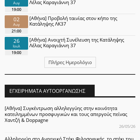
Λέλας Καραγιάννη 37
Αυγ
19:00
[Αθήνα] Προβολή ταινίας στον κήπο της
02
Κατάληψης ΛΚ37
Αυγ
21:00
[Αθήνα] Ανοιχτή Συνέλευση της Κατάληψης
26
Λέλας Καραγιάννη 37
Ιουλ
19:00
Πλήρες Ημερολόγιο
ΕΓΧΕΙΡΉΜΑΤΑ ΑΥΤΟΟΡΓΆΝΩΣΗΣ
[Αθήνα] Συγκέντρωση αλληλεγγύης στην κοινότητα
κατειλημμένων προσφυγικών και τους απεργούς πείνας
Χαντζή & Doppagne
26/05/26
Αλληλεγγύη στο Αναρχικό Στέκι Φιλοσοφικής, το στέκι του