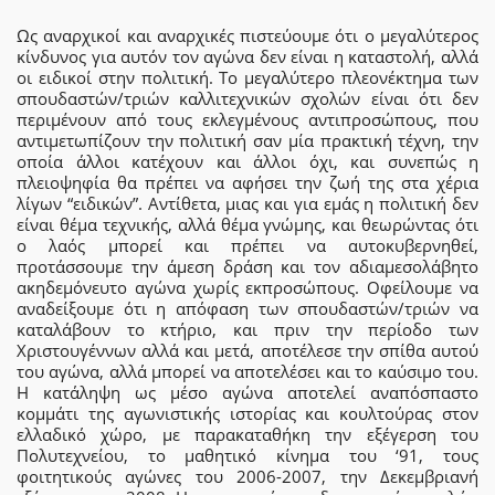
Ως αναρχικοί και αναρχικές πιστεύουμε ότι ο μεγαλύτερος
κίνδυνος για αυτόν τον αγώνα δεν είναι η καταστολή, αλλά
οι ειδικοί στην πολιτική. Το μεγαλύτερο πλεονέκτημα των
σπουδαστών/τριών καλλιτεχνικών σχολών είναι ότι δεν
περιμένουν από τους εκλεγμένους αντιπροσώπους, που
αντιμετωπίζουν την πολιτική σαν μία πρακτική τέχνη, την
οποία άλλοι κατέχουν και άλλοι όχι, και συνεπώς η
πλειοψηφία θα πρέπει να αφήσει την ζωή της στα χέρια
λίγων “ειδικών”. Αντίθετα, μιας και για εμάς η πολιτική δεν
είναι θέμα τεχνικής, αλλά θέμα γνώμης, και θεωρώντας ότι
ο λαός μπορεί και πρέπει να αυτοκυβερνηθεί,
προτάσσουμε την άμεση δράση και τον αδιαμεσολάβητο
ακηδεμόνευτο αγώνα χωρίς εκπροσώπους. Οφείλουμε να
αναδείξουμε ότι η απόφαση των σπουδαστών/τριών να
καταλάβουν το κτήριο, και πριν την περίοδο των
Χριστουγέννων αλλά και μετά, αποτέλεσε την σπίθα αυτού
του αγώνα, αλλά μπορεί να αποτελέσει και το καύσιμο του.
Η κατάληψη ως μέσο αγώνα αποτελεί αναπόσπαστο
κομμάτι της αγωνιστικής ιστορίας και κουλτούρας στον
ελλαδικό χώρο, με παρακαταθήκη την εξέγερση του
Πολυτεχνείου, το μαθητικό κίνημα του ‘91, τους
φοιτητικούς αγώνες του 2006-2007, την Δεκεμβριανή