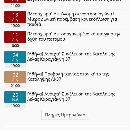
11:00
[Μεσοχώρα] Αυτόνομη συνάντηση αγώνα Ι
13
Μικροφωνική παρέμβαση και εκδήλωση για
Αυγ
παιδιά
19:00
[Μεσοχώρα] Αυτοοργανωμένο κάμπινγκ στην
11
όχθη του ποταμού
Αυγ
0:00
[Αθήνα] Ανοιχτή Συνέλευση της Κατάληψης
04
Λέλας Καραγιάννη 37
Αυγ
19:00
[Αθήνα] Προβολή ταινίας στον κήπο της
02
Κατάληψης ΛΚ37
Αυγ
21:00
[Αθήνα] Ανοιχτή Συνέλευση της Κατάληψης
26
Λέλας Καραγιάννη 37
Ιουλ
19:00
Πλήρες Ημερολόγιο