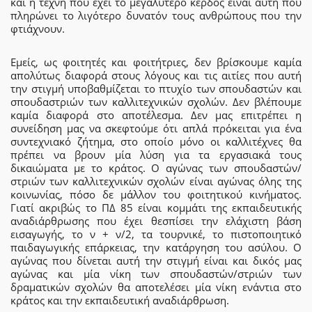
και η τέχνη που έχει το μεγαλύτερο κέρδος είναι αυτή που
πληρώνει το λιγότερο δυνατόν τους ανθρώπους που την
φτιάχνουν.
Εμείς, ως φοιτητές και φοιτήτριες, δεν βρίσκουμε καμία
απολύτως διαφορά στους λόγους και τις αιτίες που αυτή
την στιγμή υποβαθμίζεται το πτυχίο των σπουδαστών και
σπουδαστριών των καλλιτεχνικών σχολών. Δεν βλέπουμε
καμία διαφορά στο αποτέλεσμα. Δεν μας επιτρέπει η
συνείδηση μας να σκεφτούμε ότι απλά πρόκειται για ένα
συντεχνιακό ζήτημα, στο οποίο μόνο οι καλλιτέχνες θα
πρέπει να βρουν μία λύση για τα εργασιακά τους
δικαιώματα με το κράτος. Ο αγώνας των σπουδαστών/
στριών των καλλιτεχνικών σχολών είναι αγώνας όλης της
κοινωνίας, πόσο δε μάλλον του φοιτητικού κινήματος.
Γιατί ακριβώς το ΠΔ 85 είναι κομμάτι της εκπαιδευτικής
αναδιάρθρωσης που έχει θεσπίσει την ελάχιστη βάση
εισαγωγής, το ν + ν/2, τα τουρνικέ, το πιστοποιητικό
παιδαγωγικής επάρκειας, την κατάργηση του ασύλου. Ο
αγώνας που δίνεται αυτή την στιγμή είναι και δικός μας
αγώνας και μία νίκη των σπουδαστών/στριών των
δραματικών σχολών θα αποτελέσει μία νίκη ενάντια στο
κράτος και την εκπαιδευτική αναδιάρθρωση.