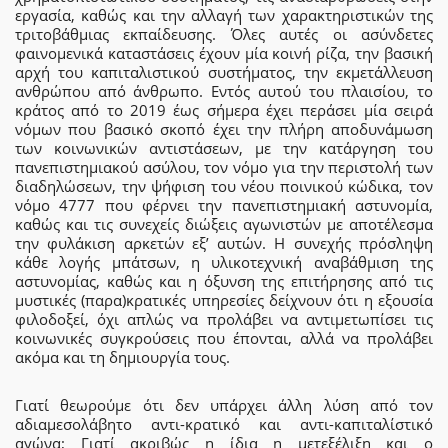
εργασία, καθώς και την αλλαγή των χαρακτηριστικών της
τριτοβάθμιας εκπαίδευσης. Όλες αυτές οι ασύνδετες
φαινομενικά καταστάσεις έχουν μία κοινή ρίζα, την βασική
αρχή του καπιταλιστικού συστήματος, την εκμετάλλευση
ανθρώπου από άνθρωπο. Εντός αυτού του πλαισίου, το
κράτος από το 2019 έως σήμερα έχει περάσει μία σειρά
νόμων που βασικό σκοπό έχει την πλήρη αποδυνάμωση
των κοινωνικών αντιστάσεων, με την κατάργηση του
πανεπιστημιακού ασύλου, τον νόμο για την περιστολή των
διαδηλώσεων, την ψήφιση του νέου ποινικού κώδικα, τον
νόμο 4777 που φέρνει την πανεπιστημιακή αστυνομία,
καθώς και τις συνεχείς διώξεις αγωνιστών με αποτέλεσμα
την φυλάκιση αρκετών εξ’ αυτών. Η συνεχής πρόσληψη
κάθε λογής μπάτσων, η υλικοτεχνική αναβάθμιση της
αστυνομίας, καθώς και η όξυνση της επιτήρησης από τις
μυστικές (παρα)κρατικές υπηρεσίες δείχνουν ότι η εξουσία
φιλοδοξεί, όχι απλώς να προλάβει να αντιμετωπίσει τις
κοινωνικές συγκρούσεις που έπονται, αλλά να προλάβει
ακόμα και τη δημιουργία τους.
Γιατί θεωρούμε ότι δεν υπάρχει άλλη λύση από τον
αδιαμεσολάβητο αντι-κρατικό και αντι-καπιταλίστικό
αγώνα; Γιατί ακριβώς η ίδια η μετεξέλιξη και ο