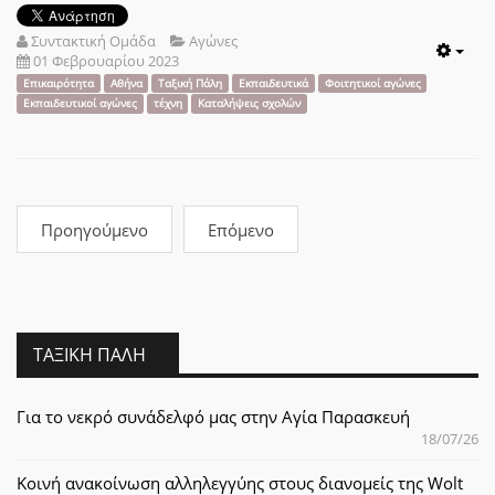
Συντακτική Ομάδα
Αγώνες
01 Φεβρουαρίου 2023
Emp
Επικαιρότητα
Αθήνα
Ταξική Πάλη
Εκπαιδευτικά
Φοιτητικοί αγώνες
Εκπαιδευτικοί αγώνες
τέχνη
Καταλήψεις σχολών
Προηγούμενο
Επόμενο
ΤΑΞΙΚΉ ΠΆΛΗ
Για το νεκρό συνάδελφό μας στην Αγία Παρασκευή
18/07/26
Κοινή ανακοίνωση αλληλεγγύης στους διανομείς της Wolt