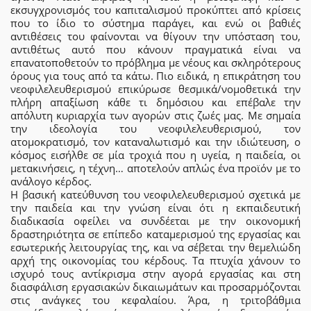
εκσυγχρονισμός του καπιταλισμού προκύπτει από κρίσεις
που το ίδιο το σύστημα παράγει, και ενώ οι βαθιές
αντιθέσεις του φαίνονται να θίγουν την υπόσταση του,
αντιθέτως αυτό που κάνουν πραγματικά είναι να
επανατοποθετούν το πρόβλημα με νέους και σκληρότερους
όρους για τους από τα κάτω. Πιο ειδικά, η επικράτηση του
νεοφιλελευθερισμού επικύρωσε θεσμικά/νομοθετικά την
πλήρη απαξίωση κάθε τι δημόσιου και επέβαλε την
απόλυτη κυριαρχία των αγορών στις ζωές μας. Με σημαία
την ιδεολογία του νεοφιλελευθερισμού, τον
ατομοκρατισμό, τον καταναλωτισμό και την ιδιώτευση, ο
κόσμος εισήλθε σε μία τροχιά που η υγεία, η παιδεία, οι
μετακινήσεις, η τέχνη… αποτελούν απλώς ένα προϊόν με το
ανάλογο κέρδος.
Η βασική κατεύθυνση του νεοφιλελευθερισμού σχετικά με
την παιδεία και την γνώση είναι ότι η εκπαιδευτική
διαδικασία οφείλει να συνδέεται με την οικονομική
δραστηριότητα σε επίπεδο καταμερισμού της εργασίας και
εσωτερικής λειτουργίας της, και να σέβεται την θεμελιώδη
αρχή της οικονομίας του κέρδους. Τα πτυχία χάνουν το
ισχυρό τους αντίκρισμα στην αγορά εργασίας και στη
διασφάλιση εργασιακών δικαιωμάτων και προσαρμόζονται
στις ανάγκες του κεφαλαίου. Άρα, η τριτοβάθμια