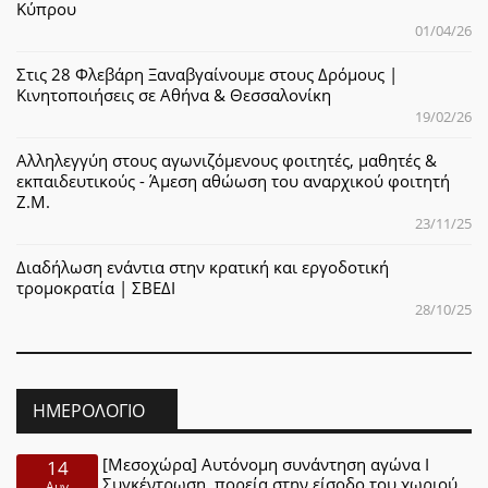
Κύπρου
01/04/26
Στις 28 Φλεβάρη Ξαναβγαίνουμε στους Δρόμους |
Κινητοποιήσεις σε Αθήνα & Θεσσαλονίκη
19/02/26
Αλληλεγγύη στους αγωνιζόμενους φοιτητές, μαθητές &
εκπαιδευτικούς - Άμεση αθώωση του αναρχικού φοιτητή
Ζ.Μ.
23/11/25
Διαδήλωση ενάντια στην κρατική και εργοδοτική
τρομοκρατία | ΣΒΕΔΙ
28/10/25
ΗΜΕΡΟΛΌΓΙΟ
[Μεσοχώρα] Αυτόνομη συνάντηση αγώνα Ι
14
Συγκέντρωση, πορεία στην είσοδο του χωριού
Αυγ