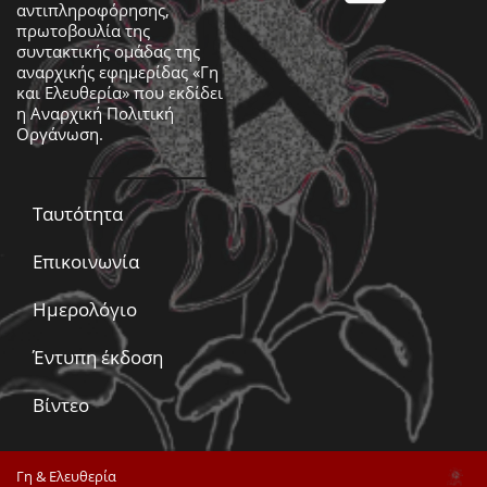
αντιπληροφόρησης,
πρωτοβουλία της
συντακτικής ομάδας της
αναρχικής εφημερίδας «Γη
και Ελευθερία» που εκδίδει
η
Αναρχική Πολιτική
Οργάνωση
.
Ταυτότητα
Επικοινωνία
Ημερολόγιο
Έντυπη έκδοση
Βίντεο
Γη & Ελευθερία