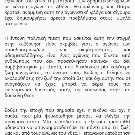
εξέγερση του 2008. Η μετατροπή των δραματικών σχολών
σε κέντρα αγώνα σε Αθήνα, Θεσσαλονίκη, και Πάτρα
κρατάει αναμμένη αυτή την αγωνιστική φλόγα και σίγουρα
έχει δημιουργήσει αρκετά προβλήματα στους υψηλά
ιστάμενους.
Η έντονη πολιτική πίεση που ασκείται αυτή την στιγμή
στην κυβέρνηση είναι ακριβώς γιατί ο αγώνας των
σπουδαστριών/ων είναι ακηδεμόνευτος και
αδιαμεσολάβητος. Είναι ένας αγώνας που δίνεται από
ανθρώπους που δεν προσκύνησαν κανέναν και δεν
συμβιβάστηκαν με τίποτα, που διεκδικούν μία καλύτερη
ζωή κυνηγώντας το όνειρο τους. Καθώς η θέληση να
ακολουθήσεις την ζωή την οποία θες, και όχι αυτήν που σε
αναγκάζουν να έχεις, μπορεί να φέρει τους πιο
φαινομενικά δυνατούς αυτής της κοινωνίας στην πιο
δύσκολη θέση.
Ζούμε την εποχή που σημασία έχει η εικόνα και όχι η
ουσία, που μία ψευδαίσθηση μπορεί να ελέγξει την
πραγματικότητα. Μία περίοδο που η εξουσία προσπαθεί
αδιάκοπα να απονοηματοδοτήσει τα πάντα από τις ζωές
μας και από τους αγώνες του χθες. Η επανανοηματοδότηση