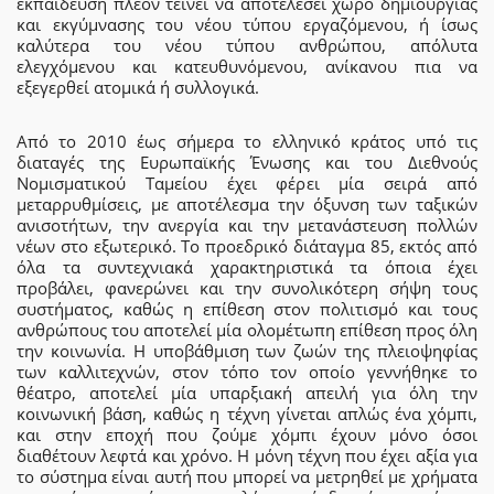
εκπαίδευση πλέον τείνει να αποτελέσει χώρο δημιουργίας
και εκγύμνασης του νέου τύπου εργαζόμενου, ή ίσως
καλύτερα του νέου τύπου ανθρώπου, απόλυτα
ελεγχόμενου και κατευθυνόμενου, ανίκανου πια να
εξεγερθεί ατομικά ή συλλογικά.
Από το 2010 έως σήμερα το ελληνικό κράτος υπό τις
διαταγές της Ευρωπαϊκής Ένωσης και του Διεθνούς
Νομισματικού Ταμείου έχει φέρει μία σειρά από
μεταρρυθμίσεις, με αποτέλεσμα την όξυνση των ταξικών
ανισοτήτων, την ανεργία και την μετανάστευση πολλών
νέων στο εξωτερικό. Το προεδρικό διάταγμα 85, εκτός από
όλα τα συντεχνιακά χαρακτηριστικά τα όποια έχει
προβάλει, φανερώνει και την συνολικότερη σήψη τους
συστήματος, καθώς η επίθεση στον πολιτισμό και τους
ανθρώπους του αποτελεί μία ολομέτωπη επίθεση προς όλη
την κοινωνία. Η υποβάθμιση των ζωών της πλειοψηφίας
των καλλιτεχνών, στον τόπο τον οποίο γεννήθηκε το
θέατρο, αποτελεί μία υπαρξιακή απειλή για όλη την
κοινωνική βάση, καθώς η τέχνη γίνεται απλώς ένα χόμπι,
και στην εποχή που ζούμε χόμπι έχουν μόνο όσοι
διαθέτουν λεφτά και χρόνο. Η μόνη τέχνη που έχει αξία για
το σύστημα είναι αυτή που μπορεί να μετρηθεί με χρήματα