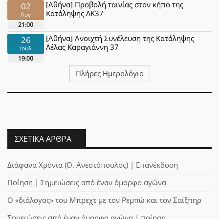
[Αθήνα] Προβολή ταινίας στον κήπο της
02
Κατάληψης ΛΚ37
Αυγ
21:00
[Αθήνα] Ανοιχτή Συνέλευση της Κατάληψης
26
Λέλας Καραγιάννη 37
Ιουλ
19:00
Πλήρες Ημερολόγιο
ΣΧΕΤΙΚΆ ΆΡΘΡΑ
Διάφανα Χρόνια (Θ. Ανεστόπουλος) | Επανέκδοση
Ποίηση | Σημειώσεις από έναν όμορφο αγώνα
Ο «διάλογος» του Μπρεχτ με τον Ρεμπώ και τον Σαίξπηρ
Σημειώσεις από έναν όμορφο αγώνα | ποίηση