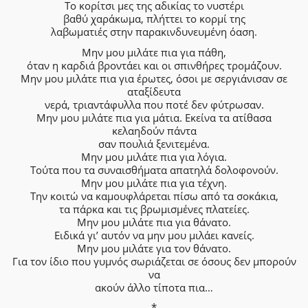
Το κορίτσι μες της αδικίας το νυστέρι
βαθύ χαράκωμα, πλήττει το κορμί της
λαβωματιές στην παρακινδυνευμένη όαση.
Μην μου μιλάτε πια για πάθη,
όταν η καρδιά βροντάει και οι σπινθήρες τρομάζουν.
Μην μου μιλάτε πια για έρωτες, όσοι με σεργιάνισαν σε
αταξίδευτα
νερά, τριαντάφυλλα που ποτέ δεν φύτρωσαν.
Μην μου μιλάτε πια για μάτια. Εκείνα τα ατίθασα
κελαηδούν πάντα
σαν πουλιά ξενιτεμένα.
Μην μου μιλάτε πια για λόγια.
Τούτα που τα συναισθήματα απατηλά δολοφονούν.
Μην μου μιλάτε πια για τέχνη.
Την κοιτώ να καμουφλάρεται πίσω από τα σοκάκια,
τα πάρκα και τις βρωμισμένες πλατείες.
Μην μου μιλάτε πια για θάνατο.
Ειδικά γι’ αυτόν να μην μου μιλάει κανείς.
Μην μου μιλάτε για τον θάνατο.
Για τον ίδιο που γυμνός σωριάζεται σε όσους δεν μπορούν
να
ακούν άλλο τίποτα πια…
*