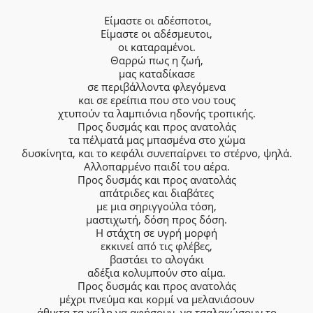
Είμαστε οι αδέσποτοι,
Είμαστε οι αδέσμευτοι,
οι καταραμένοι.
Θαρρώ πως η ζωή,
μας καταδίκασε
σε περιβάλλοντα φλεγόμενα
και σε ερείπια που στο νου τους
χτυπούν τα λαμπιόνια ηδονής τροπικής.
Προς δυσμάς και προς ανατολάς
τα πέλματά μας μπασμένα στο χώμα
δυσκίνητα, και το κεφάλι συνεπαίρνει το στέρνο, ψηλά.
Αλλοπαρμένο παιδί του αέρα.
Προς δυσμάς και προς ανατολάς
απάτριδες και διαβάτες
με μια σηριγγούλα τόση,
μαστιχωτή, δόση προς δόση.
Η στάχτη σε υγρή μορφή
εκκινεί από τις φλέβες,
βαστάει το αλογάκι
αδέξια κολυμπούν στο αίμα.
Προς δυσμάς και προς ανατολάς
μέχρι πνεύμα και κορμί να μελανιάσουν
άθικτα τα χείλη να αφήσουν, να τσαλακώσουν το