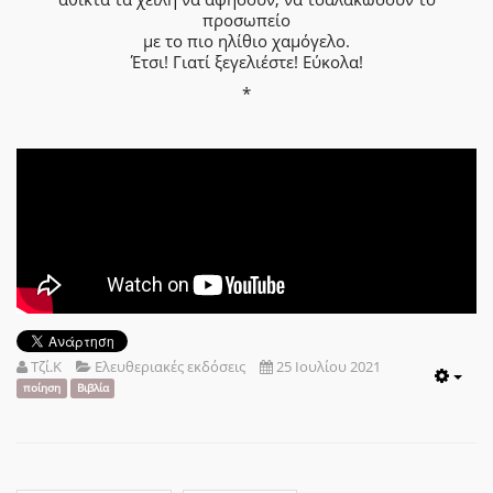
προσωπείο
με το πιο ηλίθιο χαμόγελο.
Έτσι! Γιατί ξεγελιέστε! Εύκολα!
*
Τζί.Κ
Ελευθεριακές εκδόσεις
25 Ιουλίου 2021
Emp
ποίηση
Βιβλία