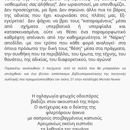
νοθευμένες σας αλήθειες
”. Δεν ωραιοποιεί, μα υπενθυμίζει.
Δεν προσεύχεται, μα δρα. Δεν σηκώνει άλλο πια το βάρος
της αδικίας που έχει κουρνιάσει στις πλάτες μας. Εξ-
εγείρεται! Δεν ψάχνει να βρει τους "καταραμένους" μέσα
από σχήματα υπερβατικά ή υπερφίαλα και
κατασκευασμένα, ούτε να θέσει ένα παραμορφωτικό
καθρέφτη απέναντι από την καθημερινότητα. Η "Νάρκη"
αποδίδει -με τον τρόπο που κάθε φορά αναλογεί- στα
όποια πρόσωπα την δική τους "θέση" μέσα στα πράγματα,
την συνθήκη που τα περιβάλλει, του έρωτα, της τέχνης, του
θανάτου, της αδικίας, του διαφορετικού, του αγώνα!
Παρακάτω ακολουθούν 3 ποιήματα -από τα πολλά που θα μπορούσαν να
επιλεχθούν- και ένα βίντεο- απόσπασμα βιβλιοπαρουσίασης της ποιητικής
συλλογής που πραγματοποιήθηκε τον Ιούνη '21 στην κατάληψη Mundo Nuevo
Η οχλαγωγία φτωχός οδοιπόρος
βαδίζει στον ακουστικό της πόρο.
Ο αντίχειρας και ο δείκτης της
φλερτάρουν άοκνα
με σαπρούς στοιβαγμένους καπνούς.
Αρειμανίως εκείνη εισπνέει
τα λαθραία της τσιγάρα.