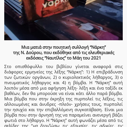
Μια ματιά στην ποιητική συλλογή “Νάρκη”
της Ν. Δούρου, που εκδόθηκε από τις ελευθεριακές
εκδόσεις “Ναυτίλος” το Μάη του 2021
Στο οπισθόφυλλο του βιβλίου γίνεται αναφορά στις
διάφορες ερμηνείες της λέξης “Νάρκη”: 1) Η επιβράδυνση
των ζωτικών οργάνων, 2) ο κυριολεκτικός λήθαργος, 3) ο
πνευματικός λήθαργος και 4) η βόμβα. Η “Νάρκη” αυτή
λοιπόν μέσα από μια αφήγηση λέξη- λέξη και ένα ταξίδι εκ
βαθέων, δεν θα μπορούσε να είναι κάτι άλλο παρά βόμβα.
Μια βόμβα που στην έκρηξη της πυρπολεί τις λέξεις, τις
αλλοιωμένες και άνυδρες -πλεόν- χρήσεις τους, πυρπολεί
την ησυχία και την επιβαλλόμενη συγκατάβαση. Είναι μια
βόμβα που στην άρνησή της να παραμείνει ανενεργή βάζει
φωτιά στο λήθαργο. Η “Νάρκη” αυτή φωνάζει μέσα από τις
σελίδες της “
να ξεριζώσω τις εξουσίες, τις αδικίες, τις